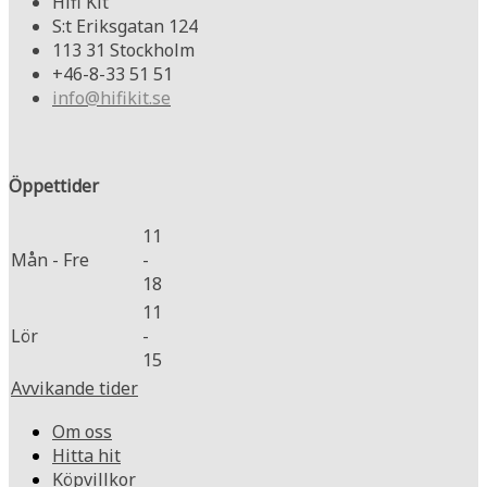
Hifi Kit
S:t Eriksgatan 124
113 31 Stockholm
+46-8-33 51 51
info@hifikit.se
Öppettider
11
Mån - Fre
-
18
11
Lör
-
15
Avvikande tider
Om oss
Hitta hit
Köpvillkor