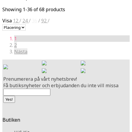
Showing 1-36 of 68 products
Visa
12
/
24
/
36
/
92
/
1
2
Nästa
Prenumerera på vårt nyhetsbrev!
Få butiksnyheter och erbjudanden du inte vill missa
Butiken