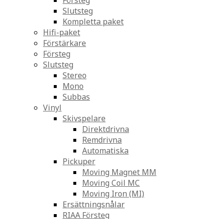
Försteg
Slutsteg
Kompletta paket
Hifi-paket
Förstärkare
Försteg
Slutsteg
Stereo
Mono
Subbas
Vinyl
Skivspelare
Direktdrivna
Remdrivna
Automatiska
Pickuper
Moving Magnet MM
Moving Coil MC
Moving Iron (MI)
Ersättningsnålar
RIAA Försteg