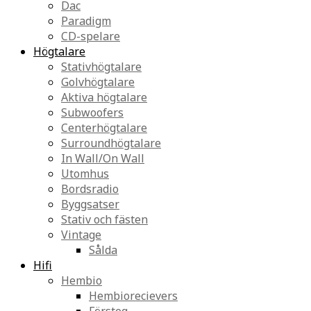
Dac
Paradigm
CD-spelare
Högtalare
Stativhögtalare
Golvhögtalare
Aktiva högtalare
Subwoofers
Centerhögtalare
Surroundhögtalare
In Wall/On Wall
Utomhus
Bordsradio
Byggsatser
Stativ och fästen
Vintage
Sålda
Hifi
Hembio
Hembiorecievers