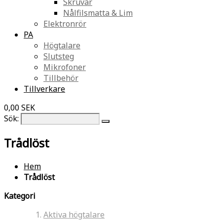
Skruvar
Nålfilsmatta & Lim
Elektronrör
PA
Högtalare
Slutsteg
Mikrofoner
Tillbehör
Tillverkare
0,00 SEK
Sök:
Trådlöst
Hem
Trådlöst
Kategori
Aktiva högtalare