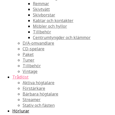
Remmar
Skivtvätt
Skivborstar
Kablar och kontakter
Möbler och hyllor
Tillbehör
Centrumtyngder och klämmor
D/A-omvandlare
CD-spelare
Paket
Tuner
Tillbehör
Vintage
Trådlöst
Aktiva högtalare
Förstärkare
Bärbara högtalare
Streamer
Stativ och fästen
Hörlurar