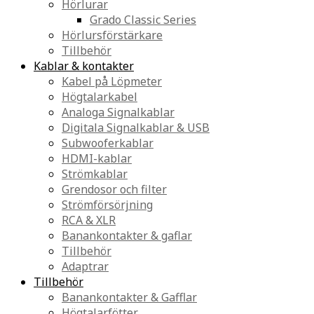
Hörlurar
Grado Classic Series
Hörlursförstärkare
Tillbehör
Kablar & kontakter
Kabel på Löpmeter
Högtalarkabel
Analoga Signalkablar
Digitala Signalkablar & USB
Subwooferkablar
HDMI-kablar
Strömkablar
Grendosor och filter
Strömförsörjning
RCA & XLR
Banankontakter & gaflar
Tillbehör
Adaptrar
Tillbehör
Banankontakter & Gafflar
Högtalarfötter