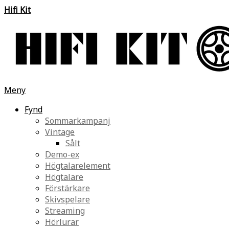
Hifi Kit
Meny
Fynd
Sommarkampanj
Vintage
Sålt
Demo-ex
Högtalarelement
Högtalare
Förstärkare
Skivspelare
Streaming
Hörlurar