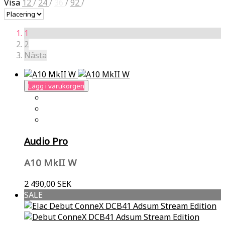
Visa
12
/
24
/
36
/
92
/
1
2
Nästa
Lägg i varukorgen
Audio Pro
A10 MkII W
2 490,00 SEK
SALE