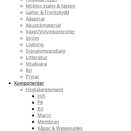
Möbler, stativ & fästen
Galler & Frontskydd
Adaptrar
Akustikmaterial
Växel/Volymkontroller
Ström
Lödning
Signalomvandlare
Litteratur
Mjukvara
Bil
Prylar
Komponenter
Högtalarelement
Hifi
PA
Bil
Marin
Membran
Kåpor & Waveguides