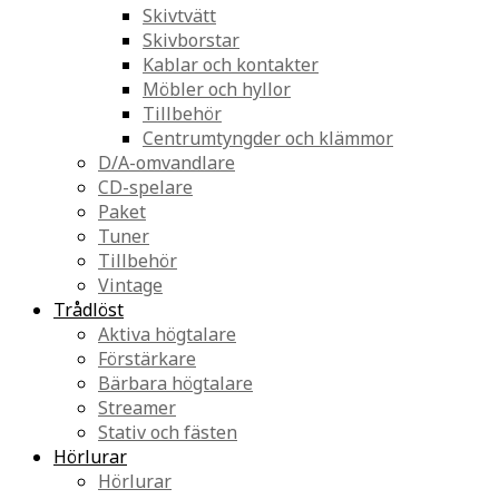
Skivtvätt
Skivborstar
Kablar och kontakter
Möbler och hyllor
Tillbehör
Centrumtyngder och klämmor
D/A-omvandlare
CD-spelare
Paket
Tuner
Tillbehör
Vintage
Trådlöst
Aktiva högtalare
Förstärkare
Bärbara högtalare
Streamer
Stativ och fästen
Hörlurar
Hörlurar