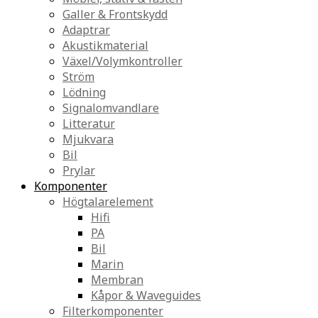
Galler & Frontskydd
Adaptrar
Akustikmaterial
Växel/Volymkontroller
Ström
Lödning
Signalomvandlare
Litteratur
Mjukvara
Bil
Prylar
Komponenter
Högtalarelement
Hifi
PA
Bil
Marin
Membran
Kåpor & Waveguides
Filterkomponenter