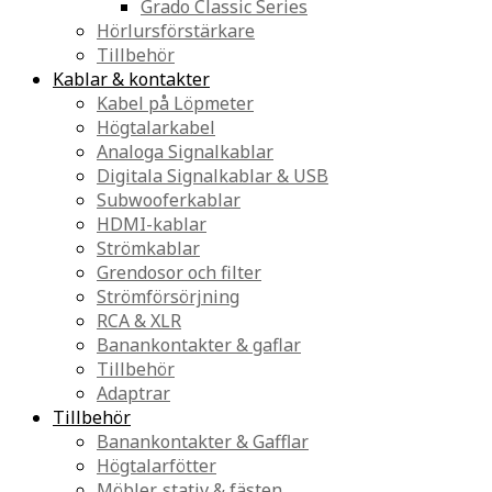
Grado Classic Series
Hörlursförstärkare
Tillbehör
Kablar & kontakter
Kabel på Löpmeter
Högtalarkabel
Analoga Signalkablar
Digitala Signalkablar & USB
Subwooferkablar
HDMI-kablar
Strömkablar
Grendosor och filter
Strömförsörjning
RCA & XLR
Banankontakter & gaflar
Tillbehör
Adaptrar
Tillbehör
Banankontakter & Gafflar
Högtalarfötter
Möbler, stativ & fästen