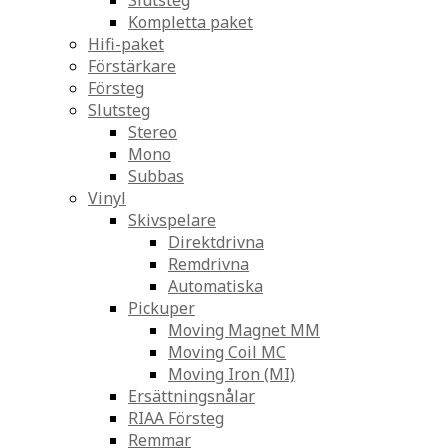
Slutsteg
Kompletta paket
Hifi-paket
Förstärkare
Försteg
Slutsteg
Stereo
Mono
Subbas
Vinyl
Skivspelare
Direktdrivna
Remdrivna
Automatiska
Pickuper
Moving Magnet MM
Moving Coil MC
Moving Iron (MI)
Ersättningsnålar
RIAA Försteg
Remmar