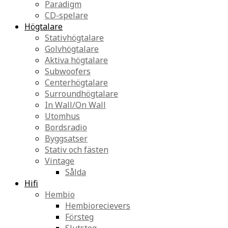
Paradigm
CD-spelare
Högtalare
Stativhögtalare
Golvhögtalare
Aktiva högtalare
Subwoofers
Centerhögtalare
Surroundhögtalare
In Wall/On Wall
Utomhus
Bordsradio
Byggsatser
Stativ och fästen
Vintage
Sålda
Hifi
Hembio
Hembiorecievers
Försteg