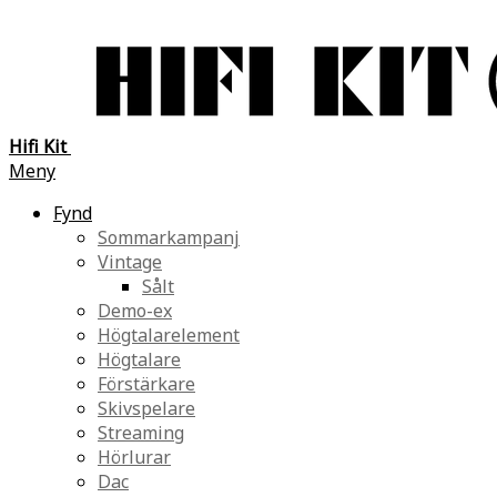
Hifi Kit
Meny
Fynd
Sommarkampanj
Vintage
Sålt
Demo-ex
Högtalarelement
Högtalare
Förstärkare
Skivspelare
Streaming
Hörlurar
Dac