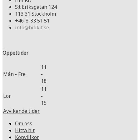
Hifi Kit
S:t Eriksgatan 124
113 31 Stockholm
+46-8-33 51 51
info@hifikit.se
Öppettider
11
Mån - Fre
-
18
11
Lör
-
15
Avvikande tider
Om oss
Hitta hit
Köpvillkor