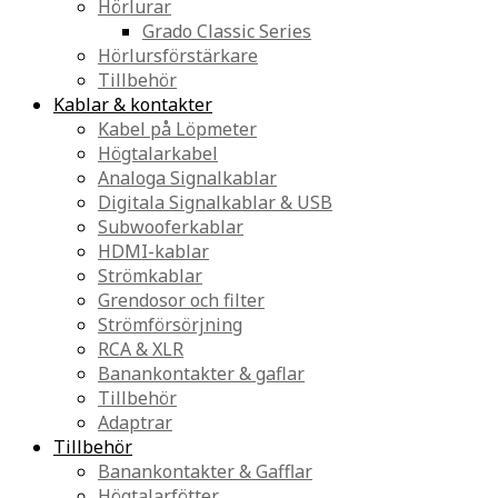
Hörlurar
Grado Classic Series
Hörlursförstärkare
Tillbehör
Kablar & kontakter
Kabel på Löpmeter
Högtalarkabel
Analoga Signalkablar
Digitala Signalkablar & USB
Subwooferkablar
HDMI-kablar
Strömkablar
Grendosor och filter
Strömförsörjning
RCA & XLR
Banankontakter & gaflar
Tillbehör
Adaptrar
Tillbehör
Banankontakter & Gafflar
Högtalarfötter