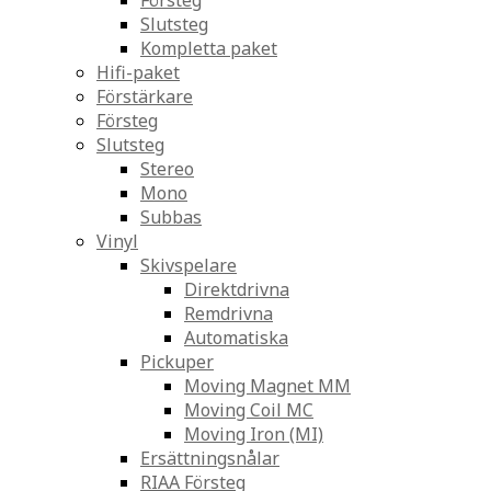
Försteg
Slutsteg
Kompletta paket
Hifi-paket
Förstärkare
Försteg
Slutsteg
Stereo
Mono
Subbas
Vinyl
Skivspelare
Direktdrivna
Remdrivna
Automatiska
Pickuper
Moving Magnet MM
Moving Coil MC
Moving Iron (MI)
Ersättningsnålar
RIAA Försteg