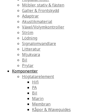
Möbler, stativ & fästen
Galler & Frontskydd
Adaptrar
Akustikmaterial
Växel/Volymkontroller
Ström
Lödning
Signalomvandlare
Litteratur
Mjukvara
Bil
Prylar
Komponenter
Högtalarelement
Hifi
PA
Bil
Marin
Membran
Kåpor & Waveguides