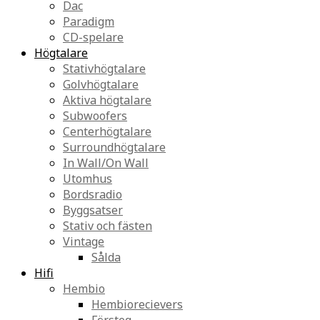
Dac
Paradigm
CD-spelare
Högtalare
Stativhögtalare
Golvhögtalare
Aktiva högtalare
Subwoofers
Centerhögtalare
Surroundhögtalare
In Wall/On Wall
Utomhus
Bordsradio
Byggsatser
Stativ och fästen
Vintage
Sålda
Hifi
Hembio
Hembiorecievers