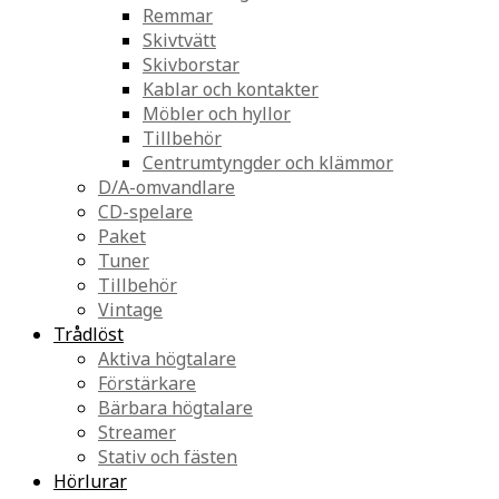
Remmar
Skivtvätt
Skivborstar
Kablar och kontakter
Möbler och hyllor
Tillbehör
Centrumtyngder och klämmor
D/A-omvandlare
CD-spelare
Paket
Tuner
Tillbehör
Vintage
Trådlöst
Aktiva högtalare
Förstärkare
Bärbara högtalare
Streamer
Stativ och fästen
Hörlurar