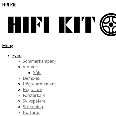
Hifi Kit
Meny
Fynd
Sommarkampanj
Vintage
Sålt
Demo-ex
Högtalarelement
Högtalare
Förstärkare
Skivspelare
Streaming
Hörlurar