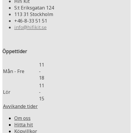
Hifi Kit
S:t Eriksgatan 124
113 31 Stockholm
+46-8-33 51 51
info@hifikit.se
Öppettider
11
Mån - Fre
-
18
11
Lör
-
15
Avvikande tider
Om oss
Hitta hit
Köpvillkor