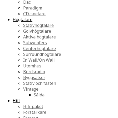
Dac
Paradigm
CD-spelare
Högtalare
Stativhögtalare
Golvhögtalare
Aktiva högtalare
Subwoofers
Centerhögtalare
Surroundhögtalare
In Wall/On Wall
Utomhus
Bordsradio
Byggsatser
Stativ och fästen
Vintage
Sålda
Hifi
Hifi-paket
Förstärkare