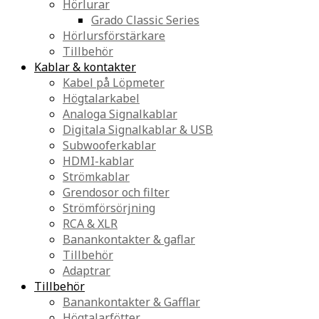
Hörlurar
Grado Classic Series
Hörlursförstärkare
Tillbehör
Kablar & kontakter
Kabel på Löpmeter
Högtalarkabel
Analoga Signalkablar
Digitala Signalkablar & USB
Subwooferkablar
HDMI-kablar
Strömkablar
Grendosor och filter
Strömförsörjning
RCA & XLR
Banankontakter & gaflar
Tillbehör
Adaptrar
Tillbehör
Banankontakter & Gafflar
Högtalarfötter