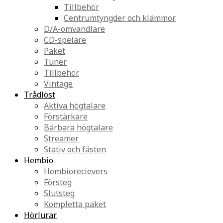
Tillbehör
Centrumtyngder och klämmor
D/A-omvandlare
CD-spelare
Paket
Tuner
Tillbehör
Vintage
Trådlöst
Aktiva högtalare
Förstärkare
Bärbara högtalare
Streamer
Stativ och fästen
Hembio
Hembiorecievers
Försteg
Slutsteg
Kompletta paket
Hörlurar