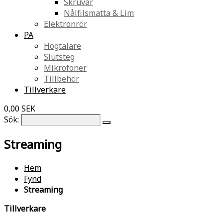
Skruvar
Nålfilsmatta & Lim
Elektronrör
PA
Högtalare
Slutsteg
Mikrofoner
Tillbehör
Tillverkare
0,00 SEK
Sök:
Streaming
Hem
Fynd
Streaming
Tillverkare