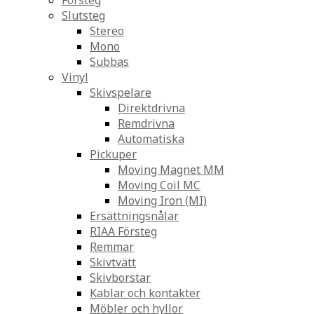
Försteg
Slutsteg
Stereo
Mono
Subbas
Vinyl
Skivspelare
Direktdrivna
Remdrivna
Automatiska
Pickuper
Moving Magnet MM
Moving Coil MC
Moving Iron (MI)
Ersättningsnålar
RIAA Försteg
Remmar
Skivtvätt
Skivborstar
Kablar och kontakter
Möbler och hyllor