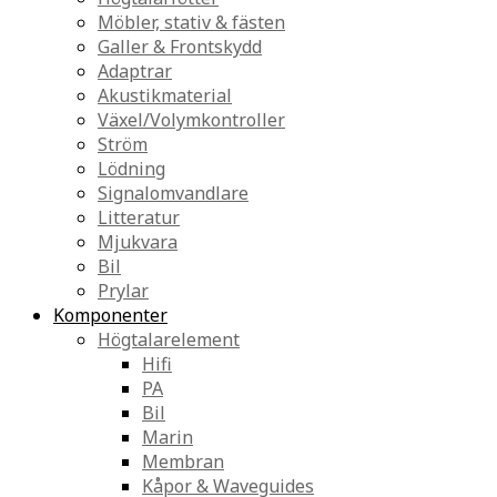
Möbler, stativ & fästen
Galler & Frontskydd
Adaptrar
Akustikmaterial
Växel/Volymkontroller
Ström
Lödning
Signalomvandlare
Litteratur
Mjukvara
Bil
Prylar
Komponenter
Högtalarelement
Hifi
PA
Bil
Marin
Membran
Kåpor & Waveguides