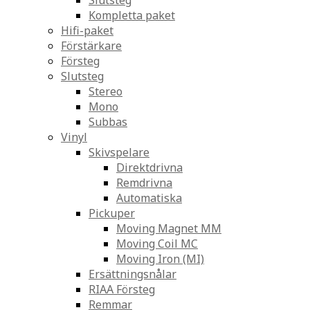
Slutsteg
Kompletta paket
Hifi-paket
Förstärkare
Försteg
Slutsteg
Stereo
Mono
Subbas
Vinyl
Skivspelare
Direktdrivna
Remdrivna
Automatiska
Pickuper
Moving Magnet MM
Moving Coil MC
Moving Iron (MI)
Ersättningsnålar
RIAA Försteg
Remmar