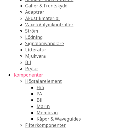
Galler & Frontskydd
Adaptrar
Akustikmaterial
Växel/Volymkontroller
Ström
Lödning
Signalomvandlare
Litteratur
Mjukvara
Bil
Prylar
Komponenter
Högtalarelement
Hifi
PA
Bil
Marin
Membran
Kåpor & Waveguides
Filterkomponenter