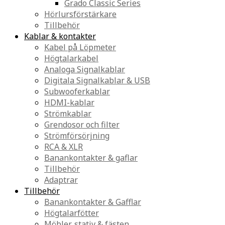
Grado Classic Series
Hörlursförstärkare
Tillbehör
Kablar & kontakter
Kabel på Löpmeter
Högtalarkabel
Analoga Signalkablar
Digitala Signalkablar & USB
Subwooferkablar
HDMI-kablar
Strömkablar
Grendosor och filter
Strömförsörjning
RCA & XLR
Banankontakter & gaflar
Tillbehör
Adaptrar
Tillbehör
Banankontakter & Gafflar
Högtalarfötter
Möbler, stativ & fästen