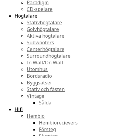
Paradigm
CD-spelare
Högtalare
Stativhögtalare
Golvhögtalare
Aktiva högtalare
Subwoofers
Centerhögtalare
Surroundhögtalare
In Wall/On Wall
Utomhus
Bordsradio
Byggsatser
Stativ och fästen
Vintage
Sålda
Hifi
Hembio
Hembiorecievers
Försteg