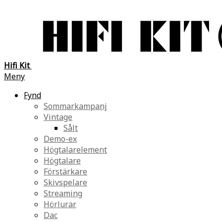
Hifi Kit
Meny
Fynd
Sommarkampanj
Vintage
Sålt
Demo-ex
Högtalarelement
Högtalare
Förstärkare
Skivspelare
Streaming
Hörlurar
Dac