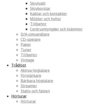
Skivtvätt
Skivborstar
Kablar och kontakter
Möbler och hyllor
Tillbehör
Centrumtyngder och klämmor
D/A-omvandlare
CD-spelare
Paket
Tuner
Tillbehör
Vintage
Trådlöst
Aktiva högtalare
Förstärkare
Bärbara högtalare
Streamer
Stativ och fästen
Hörlurar
Hörlurar