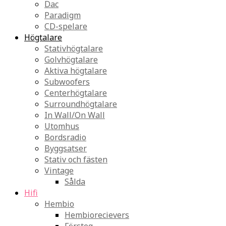
Dac
Paradigm
CD-spelare
Högtalare
Stativhögtalare
Golvhögtalare
Aktiva högtalare
Subwoofers
Centerhögtalare
Surroundhögtalare
In Wall/On Wall
Utomhus
Bordsradio
Byggsatser
Stativ och fästen
Vintage
Sålda
Hifi
Hembio
Hembiorecievers