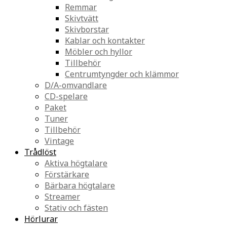
Remmar
Skivtvätt
Skivborstar
Kablar och kontakter
Möbler och hyllor
Tillbehör
Centrumtyngder och klämmor
D/A-omvandlare
CD-spelare
Paket
Tuner
Tillbehör
Vintage
Trådlöst
Aktiva högtalare
Förstärkare
Bärbara högtalare
Streamer
Stativ och fästen
Hörlurar