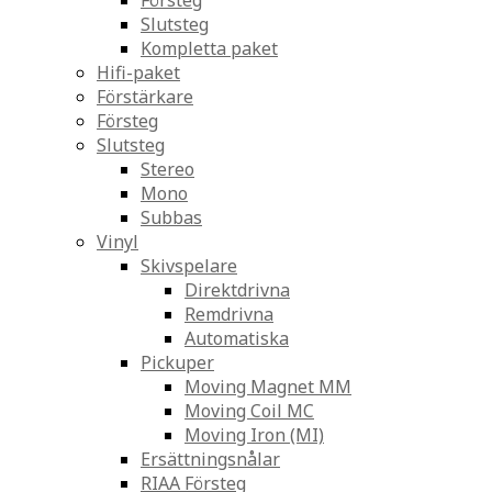
Försteg
Slutsteg
Kompletta paket
Hifi-paket
Förstärkare
Försteg
Slutsteg
Stereo
Mono
Subbas
Vinyl
Skivspelare
Direktdrivna
Remdrivna
Automatiska
Pickuper
Moving Magnet MM
Moving Coil MC
Moving Iron (MI)
Ersättningsnålar
RIAA Försteg