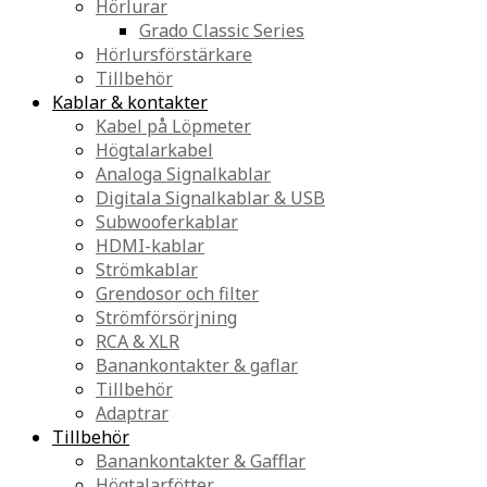
Hörlurar
Grado Classic Series
Hörlursförstärkare
Tillbehör
Kablar & kontakter
Kabel på Löpmeter
Högtalarkabel
Analoga Signalkablar
Digitala Signalkablar & USB
Subwooferkablar
HDMI-kablar
Strömkablar
Grendosor och filter
Strömförsörjning
RCA & XLR
Banankontakter & gaflar
Tillbehör
Adaptrar
Tillbehör
Banankontakter & Gafflar
Högtalarfötter