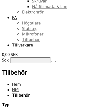
Skruvar
Nålfilsmatta & Lim
Elektronrör
PA
Högtalare
Slutsteg
Mikrofoner
Tillbehör
Tillverkare
0,00 SEK
Sök:
Tillbehör
Hem
Hifi
Tillbehör
Typ