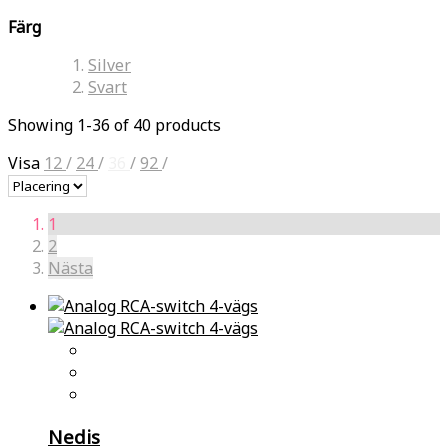
Färg
Silver
Svart
Showing 1-36 of 40 products
Visa
12
/
24
/
36
/
92
/
1
2
Nästa
Nedis