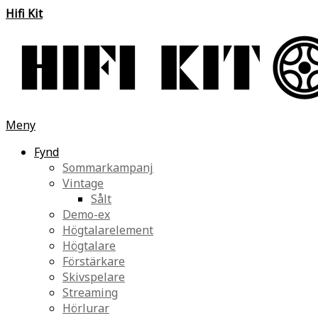
Hifi Kit
Meny
Fynd
Sommarkampanj
Vintage
Sålt
Demo-ex
Högtalarelement
Högtalare
Förstärkare
Skivspelare
Streaming
Hörlurar