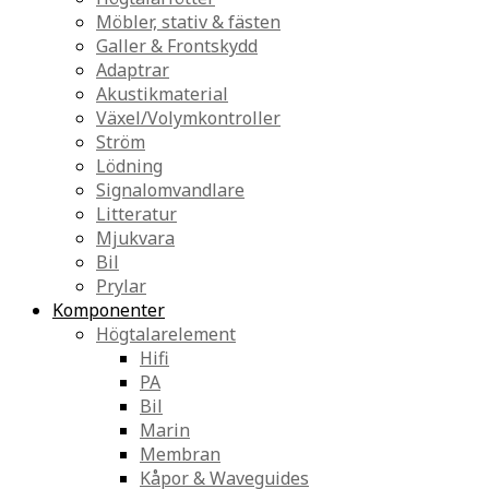
Möbler, stativ & fästen
Galler & Frontskydd
Adaptrar
Akustikmaterial
Växel/Volymkontroller
Ström
Lödning
Signalomvandlare
Litteratur
Mjukvara
Bil
Prylar
Komponenter
Högtalarelement
Hifi
PA
Bil
Marin
Membran
Kåpor & Waveguides