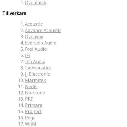
Dynamisk
Tillverkare
Acoustic
Advance Acoustic
Dynavox
Eversolo Audio
Fosi Audio
iFi
Ino Audio
IsoAcoustics
JJ Electronic
Marmitek
Nedis
Norstone
PRF
Primare
Pro-Ject
Rega
WiiM