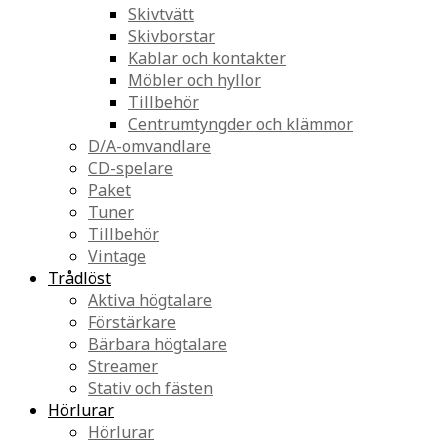
Skivtvätt
Skivborstar
Kablar och kontakter
Möbler och hyllor
Tillbehör
Centrumtyngder och klämmor
D/A-omvandlare
CD-spelare
Paket
Tuner
Tillbehör
Vintage
Trådlöst
Aktiva högtalare
Förstärkare
Bärbara högtalare
Streamer
Stativ och fästen
Hörlurar
Hörlurar