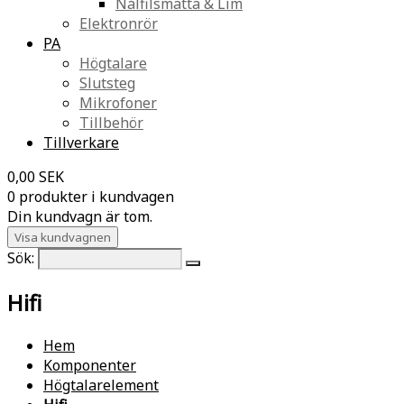
Nålfilsmatta & Lim
Elektronrör
PA
Högtalare
Slutsteg
Mikrofoner
Tillbehör
Tillverkare
0,00 SEK
0 produkter i kundvagen
Din kundvagn är tom.
Visa kundvagnen
Sök:
Hifi
Hem
Komponenter
Högtalarelement