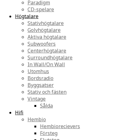
Paradigm
CD-spelare
Högtalare
Stativhögtalare
Golvhögtalare
Aktiva högtalare
Subwoofers
Centerhögtalare
Surroundhögtalare
In Wall/On Wall
Utomhus
Bordsradio
Byggsatser
Stativ och fästen
Vintage
Sålda
Hifi
Hembio
Hembiorecievers
Försteg