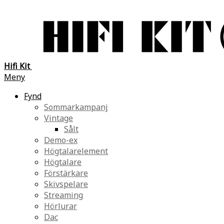
Hifi Kit
Meny
Fynd
Sommarkampanj
Vintage
Sålt
Demo-ex
Högtalarelement
Högtalare
Förstärkare
Skivspelare
Streaming
Hörlurar
Dac