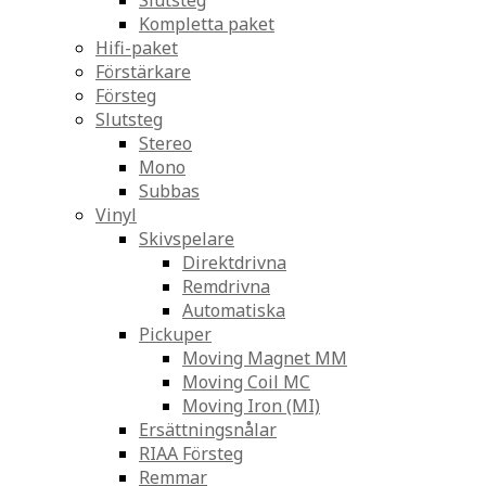
Slutsteg
Kompletta paket
Hifi-paket
Förstärkare
Försteg
Slutsteg
Stereo
Mono
Subbas
Vinyl
Skivspelare
Direktdrivna
Remdrivna
Automatiska
Pickuper
Moving Magnet MM
Moving Coil MC
Moving Iron (MI)
Ersättningsnålar
RIAA Försteg
Remmar