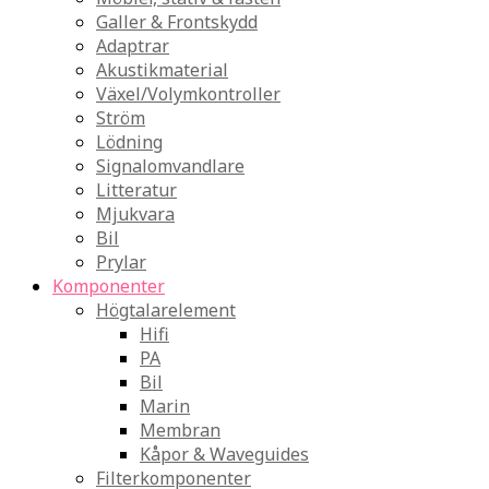
Galler & Frontskydd
Adaptrar
Akustikmaterial
Växel/Volymkontroller
Ström
Lödning
Signalomvandlare
Litteratur
Mjukvara
Bil
Prylar
Komponenter
Högtalarelement
Hifi
PA
Bil
Marin
Membran
Kåpor & Waveguides
Filterkomponenter