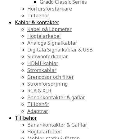
Grado Classic Series
Hörlursförstärkare
Tillbehör
Kablar & kontakter
Kabel på Löpmeter
Högtalarkabel
Analoga Signalkablar
Digitala Signalkablar & USB
Subwooferkablar
HDMI-kablar
Strömkablar
Grendosor och filter
Strömförsörjning
RCA & XLR
Banankontakter & gaflar
Tillbehör
Adaptrar
Tillbehör
Banankontakter & Gafflar
Högtalarfötter
Möbler, stativ & fästen