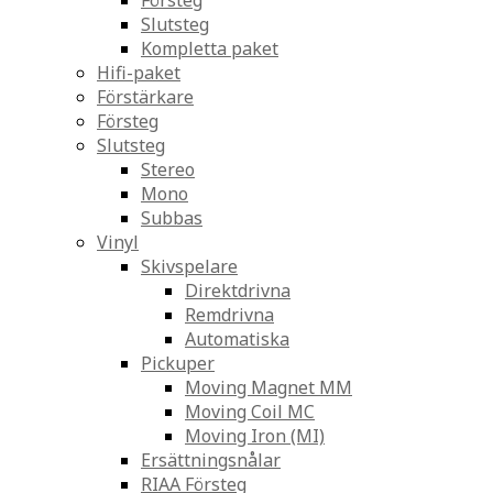
Försteg
Slutsteg
Kompletta paket
Hifi-paket
Förstärkare
Försteg
Slutsteg
Stereo
Mono
Subbas
Vinyl
Skivspelare
Direktdrivna
Remdrivna
Automatiska
Pickuper
Moving Magnet MM
Moving Coil MC
Moving Iron (MI)
Ersättningsnålar
RIAA Försteg