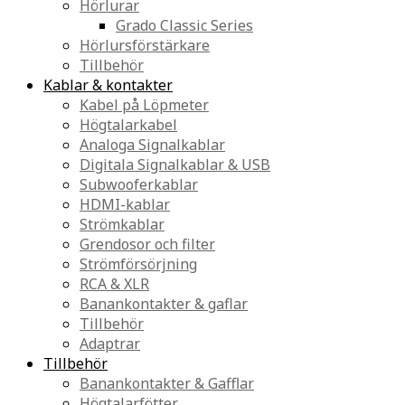
Hörlurar
Grado Classic Series
Hörlursförstärkare
Tillbehör
Kablar & kontakter
Kabel på Löpmeter
Högtalarkabel
Analoga Signalkablar
Digitala Signalkablar & USB
Subwooferkablar
HDMI-kablar
Strömkablar
Grendosor och filter
Strömförsörjning
RCA & XLR
Banankontakter & gaflar
Tillbehör
Adaptrar
Tillbehör
Banankontakter & Gafflar
Högtalarfötter