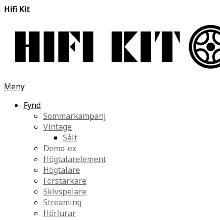
Hifi Kit
Meny
Fynd
Sommarkampanj
Vintage
Sålt
Demo-ex
Högtalarelement
Högtalare
Förstärkare
Skivspelare
Streaming
Hörlurar