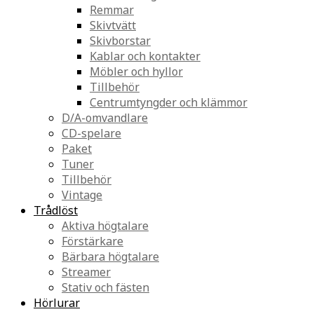
Remmar
Skivtvätt
Skivborstar
Kablar och kontakter
Möbler och hyllor
Tillbehör
Centrumtyngder och klämmor
D/A-omvandlare
CD-spelare
Paket
Tuner
Tillbehör
Vintage
Trådlöst
Aktiva högtalare
Förstärkare
Bärbara högtalare
Streamer
Stativ och fästen
Hörlurar