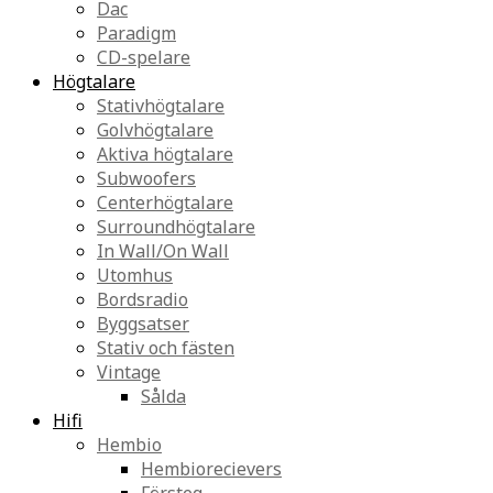
Dac
Paradigm
CD-spelare
Högtalare
Stativhögtalare
Golvhögtalare
Aktiva högtalare
Subwoofers
Centerhögtalare
Surroundhögtalare
In Wall/On Wall
Utomhus
Bordsradio
Byggsatser
Stativ och fästen
Vintage
Sålda
Hifi
Hembio
Hembiorecievers