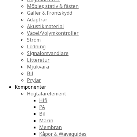
Möbler, stativ & fästen
Galler & Frontskydd
Adaptrar
Akustikmaterial
Växel/Volymkontroller
Ström
Lödning
Signalomvandlare
Litteratur
Mjukvara
Bil
Prylar
Komponenter
Högtalarelement
Hifi
PA
Bil
Marin
Membran
Kåpor & Waveguides