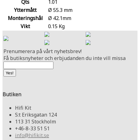
Qts
1.01
Yttermått
Ø 55.3 mm
Monteringshål
Ø 42.1mm
Vikt
0.15 Kg
Prenumerera på vårt nyhetsbrev!
Få butiksnyheter och erbjudanden du inte vill missa
Butiken
Hifi Kit
S:t Eriksgatan 124
113 31 Stockholm
+46-8-33 51 51
info@hifikit.se