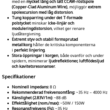
med en
mycket lång och lätt CCAW-röstspole
(Copper-Clad Aluminum Wire)
, möjliggör
extrem
spolexcursion med låg distorsion
.
Tung kopparring under det T-formade
polstycket
minskar
icke-linjär och
moduleringdistorsion
, vilket ger renare
ljudåtergivning.
Extremt styv och stabil formsprutad
metallkorg
håller de kritiska komponenterna
i
perfekt linjering
.
Stora öppningar i korgen
, både ovanför och under
spidern, minimerar
ljudreflektioner, luftflödesljud
och kavitetsresonanser
.
Specifikationer
Nominell impedans:
8 Ω
Rekommenderad frekvensomfång:
~35 Hz – 4000 Hz
Känslighet (2.83V/1m):
~88 dB
Effekttålighet (nom./max):
~50W / 150W
Resonansfrekvens (Fs):
~35 Hz