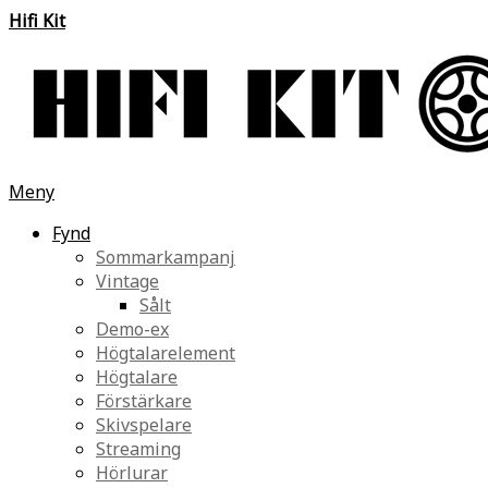
Hifi Kit
Meny
Fynd
Sommarkampanj
Vintage
Sålt
Demo-ex
Högtalarelement
Högtalare
Förstärkare
Skivspelare
Streaming
Hörlurar