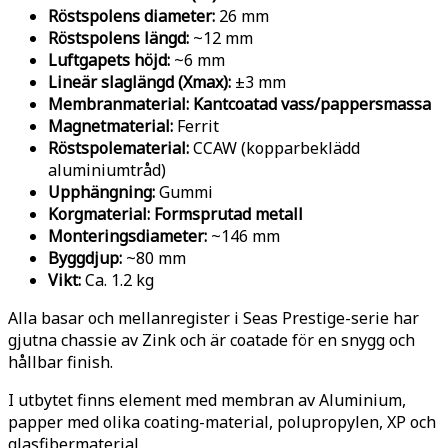
Röstspolens diameter:
26 mm
Röstspolens längd:
~12 mm
Luftgapets höjd:
~6 mm
Lineär slaglängd (Xmax):
±3 mm
Membranmaterial:
Kantcoatad vass/pappersmassa
Magnetmaterial:
Ferrit
Röstspolematerial:
CCAW (kopparbeklädd
aluminiumtråd)
Upphängning:
Gummi
Korgmaterial:
Formsprutad metall
Monteringsdiameter:
~146 mm
Byggdjup:
~80 mm
Vikt:
Ca. 1.2 kg
Alla basar och mellanregister i Seas Prestige-serie har
gjutna chassie av Zink och är coatade för en snygg och
hållbar finish.
I utbytet finns element med membran av Aluminium,
papper med olika coating-material, polupropylen, XP och
glasfibermaterial.