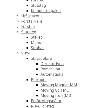
Försteg
Slutsteg
Kompletta paket
Hifi-paket
Förstärkare
Försteg
Slutsteg
Stereo
Mono
Subbas
Vinyl
Skivspelare
Direktdrivna
Remdrivna
Automatiska
Pickuper
Moving Magnet MM
Moving Coil MC
Moving Iron (MI)
Ersättningsnålar
RIAA Försteg