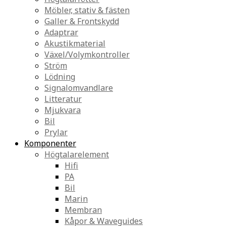
Möbler, stativ & fästen
Galler & Frontskydd
Adaptrar
Akustikmaterial
Växel/Volymkontroller
Ström
Lödning
Signalomvandlare
Litteratur
Mjukvara
Bil
Prylar
Komponenter
Högtalarelement
Hifi
PA
Bil
Marin
Membran
Kåpor & Waveguides