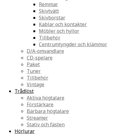
Remmar
Skivtvätt
Skivborstar
Kablar och kontakter
Möbler och hyllor
Tillbehör
Centrumtyngder och klämmor
D/A-omvandlare
CD-spelare
Paket
Tuner
Tillbehör
Vintage
Trådlöst
Aktiva högtalare
Förstärkare
Bärbara högtalare
Streamer
Stativ och fästen
Hörlurar