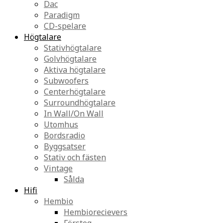
Dac
Paradigm
CD-spelare
Högtalare
Stativhögtalare
Golvhögtalare
Aktiva högtalare
Subwoofers
Centerhögtalare
Surroundhögtalare
In Wall/On Wall
Utomhus
Bordsradio
Byggsatser
Stativ och fästen
Vintage
Sålda
Hifi
Hembio
Hembiorecievers