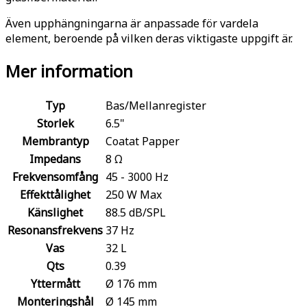
Även upphängningarna är anpassade för vardela
element, beroende på vilken deras viktigaste uppgift är.
Mer information
Typ
Bas/Mellanregister
Storlek
6.5"
Membrantyp
Coatat Papper
Impedans
8 Ω
Frekvensomfång
45 - 3000 Hz
Effekttålighet
250 W Max
Känslighet
88.5 dB/SPL
Resonansfrekvens
37 Hz
Vas
32 L
Qts
0.39
Yttermått
Ø 176 mm
Monteringshål
Ø 145 mm