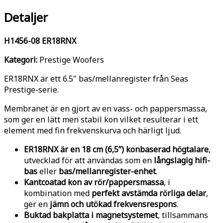
Detaljer
H1456-08 ER18RNX
Kategori:
Prestige Woofers
ER18RNX är ett 6.5" bas/mellanregister från Seas
Prestige-serie.
Membranet är en gjort av en vass- och pappersmassa,
som ger en lätt men stabil kon vilket resulterar i ett
element med fin frekvenskurva och härligt ljud.
ER18RNX är en 18 cm (6,5”) konbaserad högtalare
,
utvecklad för att användas som en
långslagig hifi-
bas
eller
bas/mellanregister-enhet
.
Kantcoatad kon av rör/pappersmassa
, i
kombination med
perfekt avstämda rörliga delar
,
ger en
jämn och utökad frekvensrespons
.
Buktad bakplatta i magnetsystemet
, tillsammans