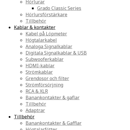
Hörlurar
Grado Classic Series
Hörlursförstärkare
Tillbehör
Kablar & kontakter
Kabel på Löpmeter
Högtalarkabel
Analoga Signalkablar
Digitala Signalkablar & USB
Subwooferkablar
HDMI-kablar
Strömkablar
Grendosor och filter
Strömförsörjning
RCA & XLR
Banankontakter & gaflar
Tillbehör
Adaptrar
Tillbehör
Banankontakter & Gafflar
Högtalarfötter