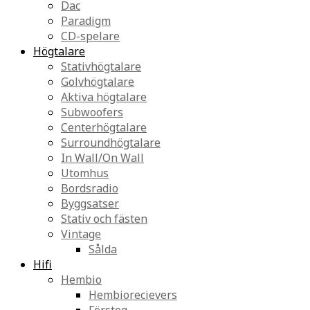
Dac
Paradigm
CD-spelare
Högtalare
Stativhögtalare
Golvhögtalare
Aktiva högtalare
Subwoofers
Centerhögtalare
Surroundhögtalare
In Wall/On Wall
Utomhus
Bordsradio
Byggsatser
Stativ och fästen
Vintage
Sålda
Hifi
Hembio
Hembiorecievers