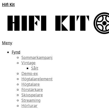
Hifi Kit
Meny
Fynd
Sommarkampanj
Vintage
Sålt
Demo-ex
Högtalarelement
Högtalare
Förstärkare
Skivspelare
Streaming
Hörlurar