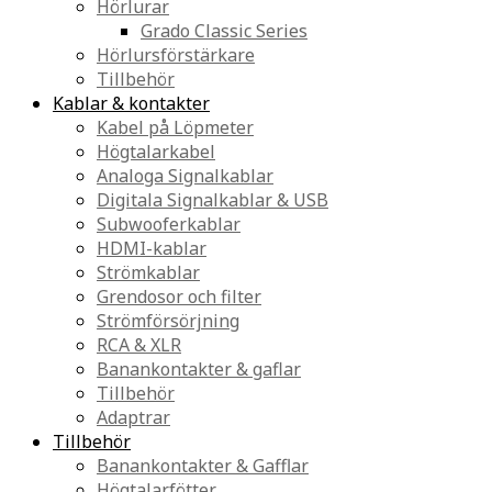
Hörlurar
Grado Classic Series
Hörlursförstärkare
Tillbehör
Kablar & kontakter
Kabel på Löpmeter
Högtalarkabel
Analoga Signalkablar
Digitala Signalkablar & USB
Subwooferkablar
HDMI-kablar
Strömkablar
Grendosor och filter
Strömförsörjning
RCA & XLR
Banankontakter & gaflar
Tillbehör
Adaptrar
Tillbehör
Banankontakter & Gafflar
Högtalarfötter