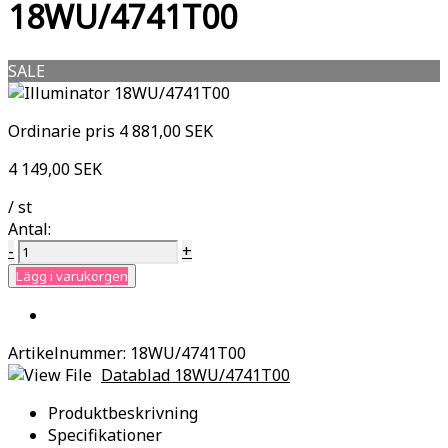
18WU/4741T00
SALE
Ordinarie pris
4 881,00 SEK
4 149,00 SEK
/ st
Antal:
-
+
Lägg i varukorgen
Artikelnummer:
18WU/4741T00
Datablad 18WU/4741T00
Produktbeskrivning
Specifikationer