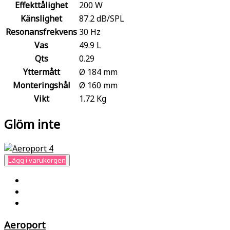
Effekttålighet
200 W
Känslighet
87.2 dB/SPL
Resonansfrekvens
30 Hz
Vas
49.9 L
Qts
0.29
Yttermått
Ø 184 mm
Monteringshål
Ø 160 mm
Vikt
1.72 Kg
Glöm inte
Lägg i varukorgen
Aeroport