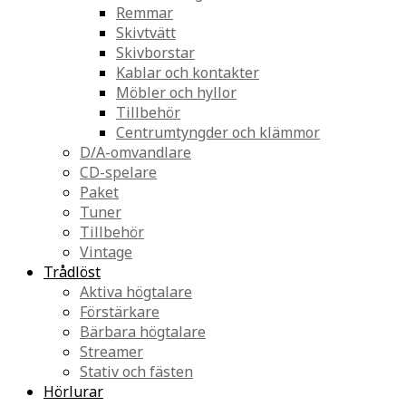
Remmar
Skivtvätt
Skivborstar
Kablar och kontakter
Möbler och hyllor
Tillbehör
Centrumtyngder och klämmor
D/A-omvandlare
CD-spelare
Paket
Tuner
Tillbehör
Vintage
Trådlöst
Aktiva högtalare
Förstärkare
Bärbara högtalare
Streamer
Stativ och fästen
Hörlurar