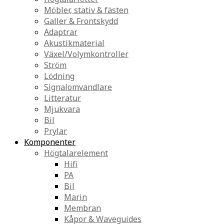
Möbler, stativ & fästen
Galler & Frontskydd
Adaptrar
Akustikmaterial
Växel/Volymkontroller
Ström
Lödning
Signalomvandlare
Litteratur
Mjukvara
Bil
Prylar
Komponenter
Högtalarelement
Hifi
PA
Bil
Marin
Membran
Kåpor & Waveguides