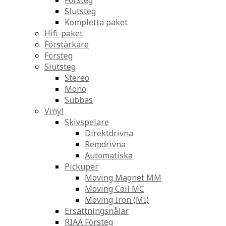
Försteg
Slutsteg
Kompletta paket
Hifi-paket
Förstärkare
Försteg
Slutsteg
Stereo
Mono
Subbas
Vinyl
Skivspelare
Direktdrivna
Remdrivna
Automatiska
Pickuper
Moving Magnet MM
Moving Coil MC
Moving Iron (MI)
Ersättningsnålar
RIAA Försteg