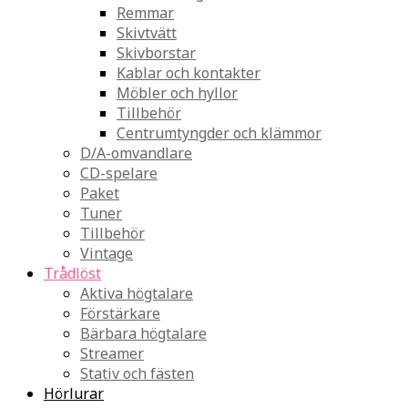
Remmar
Skivtvätt
Skivborstar
Kablar och kontakter
Möbler och hyllor
Tillbehör
Centrumtyngder och klämmor
D/A-omvandlare
CD-spelare
Paket
Tuner
Tillbehör
Vintage
Trådlöst
Aktiva högtalare
Förstärkare
Bärbara högtalare
Streamer
Stativ och fästen
Hörlurar