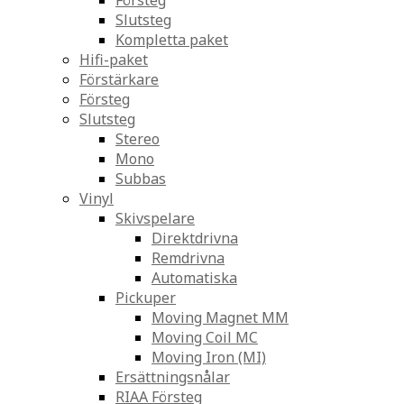
Försteg
Slutsteg
Kompletta paket
Hifi-paket
Förstärkare
Försteg
Slutsteg
Stereo
Mono
Subbas
Vinyl
Skivspelare
Direktdrivna
Remdrivna
Automatiska
Pickuper
Moving Magnet MM
Moving Coil MC
Moving Iron (MI)
Ersättningsnålar
RIAA Försteg