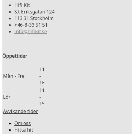
Hifi Kit
S:t Eriksgatan 124
113 31 Stockholm
+46-8-33 51 51
info@hifikit.se
Öppettider
11
Mån - Fre
-
18
11
Lör
-
15
Avvikande tider
Om oss
Hitta hit