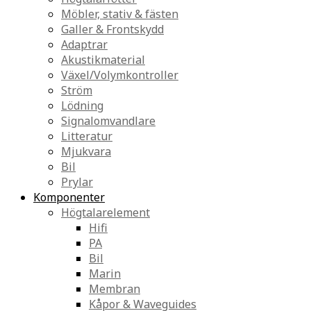
Möbler, stativ & fästen
Galler & Frontskydd
Adaptrar
Akustikmaterial
Växel/Volymkontroller
Ström
Lödning
Signalomvandlare
Litteratur
Mjukvara
Bil
Prylar
Komponenter
Högtalarelement
Hifi
PA
Bil
Marin
Membran
Kåpor & Waveguides