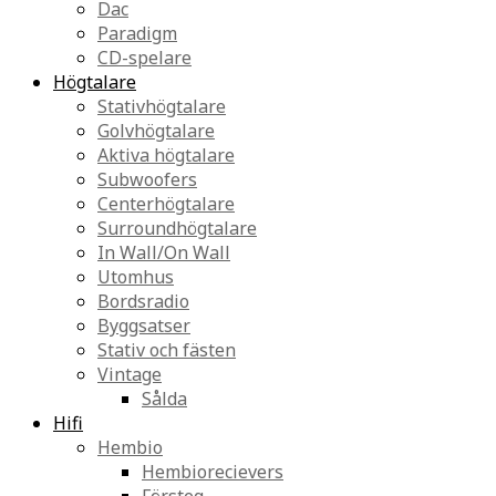
Dac
Paradigm
CD-spelare
Högtalare
Stativhögtalare
Golvhögtalare
Aktiva högtalare
Subwoofers
Centerhögtalare
Surroundhögtalare
In Wall/On Wall
Utomhus
Bordsradio
Byggsatser
Stativ och fästen
Vintage
Sålda
Hifi
Hembio
Hembiorecievers