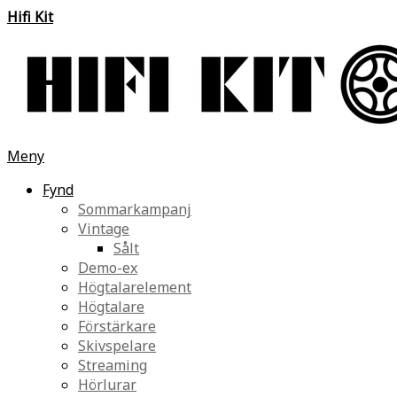
Hifi Kit
Meny
Fynd
Sommarkampanj
Vintage
Sålt
Demo-ex
Högtalarelement
Högtalare
Förstärkare
Skivspelare
Streaming
Hörlurar