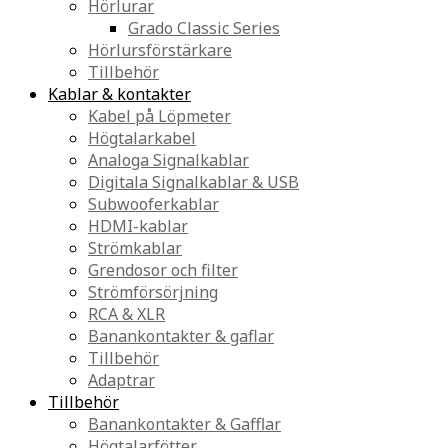
Hörlurar
Grado Classic Series
Hörlursförstärkare
Tillbehör
Kablar & kontakter
Kabel på Löpmeter
Högtalarkabel
Analoga Signalkablar
Digitala Signalkablar & USB
Subwooferkablar
HDMI-kablar
Strömkablar
Grendosor och filter
Strömförsörjning
RCA & XLR
Banankontakter & gaflar
Tillbehör
Adaptrar
Tillbehör
Banankontakter & Gafflar
Högtalarfötter