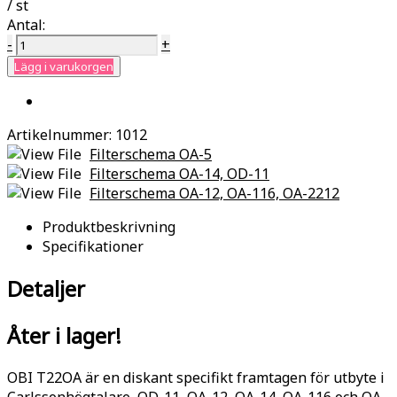
/ st
Antal:
-
+
Lägg i varukorgen
Artikelnummer:
1012
Filterschema OA-5
Filterschema OA-14, OD-11
Filterschema OA-12, OA-116, OA-2212
Produktbeskrivning
Specifikationer
Detaljer
Åter i lager!
OBI T22OA är en diskant specifikt framtagen för utbyte i
Carlssonhögtalare, OD-11, OA-12, OA-14, OA-116 och OA-