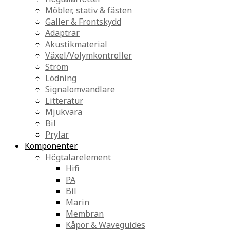
Möbler, stativ & fästen
Galler & Frontskydd
Adaptrar
Akustikmaterial
Växel/Volymkontroller
Ström
Lödning
Signalomvandlare
Litteratur
Mjukvara
Bil
Prylar
Komponenter
Högtalarelement
Hifi
PA
Bil
Marin
Membran
Kåpor & Waveguides