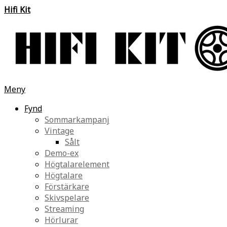
Hifi Kit
Meny
Fynd
Sommarkampanj
Vintage
Sålt
Demo-ex
Högtalarelement
Högtalare
Förstärkare
Skivspelare
Streaming
Hörlurar