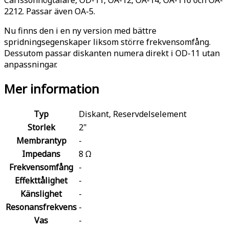
2212. Passar även OA-5.
Nu finns den i en ny version med bättre
spridningsegenskaper liksom större frekvensomfång.
Dessutom passar diskanten numera direkt i OD-11 utan
anpassningar.
Mer information
Typ
Diskant, Reservdelselement
Storlek
2"
Membrantyp
-
Impedans
8 Ω
Frekvensomfång
-
Effekttålighet
-
Känslighet
-
Resonansfrekvens
-
Vas
-