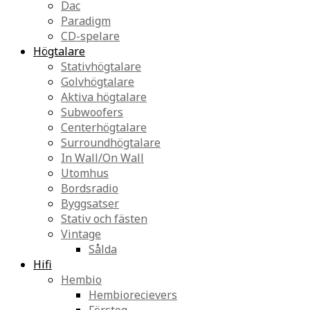
Dac
Paradigm
CD-spelare
Högtalare
Stativhögtalare
Golvhögtalare
Aktiva högtalare
Subwoofers
Centerhögtalare
Surroundhögtalare
In Wall/On Wall
Utomhus
Bordsradio
Byggsatser
Stativ och fästen
Vintage
Sålda
Hifi
Hembio
Hembiorecievers