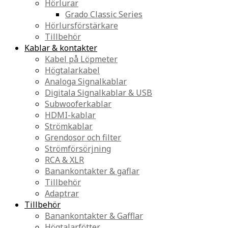
Hörlurar
Grado Classic Series
Hörlursförstärkare
Tillbehör
Kablar & kontakter
Kabel på Löpmeter
Högtalarkabel
Analoga Signalkablar
Digitala Signalkablar & USB
Subwooferkablar
HDMI-kablar
Strömkablar
Grendosor och filter
Strömförsörjning
RCA & XLR
Banankontakter & gaflar
Tillbehör
Adaptrar
Tillbehör
Banankontakter & Gafflar
Högtalarfötter