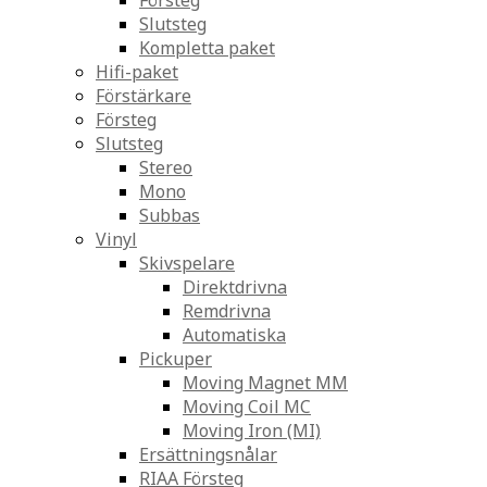
Försteg
Slutsteg
Kompletta paket
Hifi-paket
Förstärkare
Försteg
Slutsteg
Stereo
Mono
Subbas
Vinyl
Skivspelare
Direktdrivna
Remdrivna
Automatiska
Pickuper
Moving Magnet MM
Moving Coil MC
Moving Iron (MI)
Ersättningsnålar
RIAA Försteg