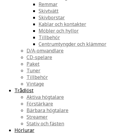
Remmar
Skivtvätt
Skivborstar
Kablar och kontakter
Möbler och hyllor
Tillbehör
Centrumtyngder och klämmor
D/A-omvandlare
CD-spelare
Paket
Tuner
Tillbehör
Vintage
Trådlöst
Aktiva högtalare
Förstärkare
Bärbara högtalare
Streamer
Stativ och fästen
Hörlurar