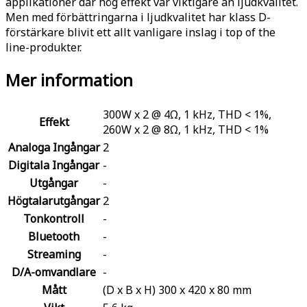
applikationer där hög effekt var viktigare än ljudkvalitet.
Men med förbättringarna i ljudkvalitet har klass D-
förstärkare blivit ett allt vanligare inslag i top of the
line-produkter.
Mer information
300W x 2 @ 4Ω, 1 kHz, THD < 1%,
Effekt
260W x 2 @ 8Ω, 1 kHz, THD < 1%
Analoga Ingångar
2
Digitala Ingångar
-
Utgångar
-
Högtalarutgångar
2
Tonkontroll
-
Bluetooth
-
Streaming
-
D/A-omvandlare
-
Mått
(D x B x H) 300 x 420 x 80 mm