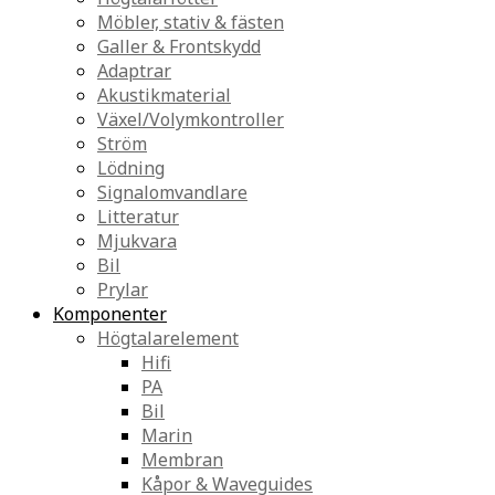
Möbler, stativ & fästen
Galler & Frontskydd
Adaptrar
Akustikmaterial
Växel/Volymkontroller
Ström
Lödning
Signalomvandlare
Litteratur
Mjukvara
Bil
Prylar
Komponenter
Högtalarelement
Hifi
PA
Bil
Marin
Membran
Kåpor & Waveguides