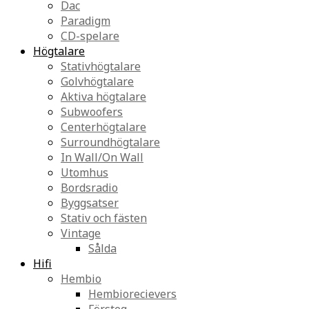
Dac
Paradigm
CD-spelare
Högtalare
Stativhögtalare
Golvhögtalare
Aktiva högtalare
Subwoofers
Centerhögtalare
Surroundhögtalare
In Wall/On Wall
Utomhus
Bordsradio
Byggsatser
Stativ och fästen
Vintage
Sålda
Hifi
Hembio
Hembiorecievers