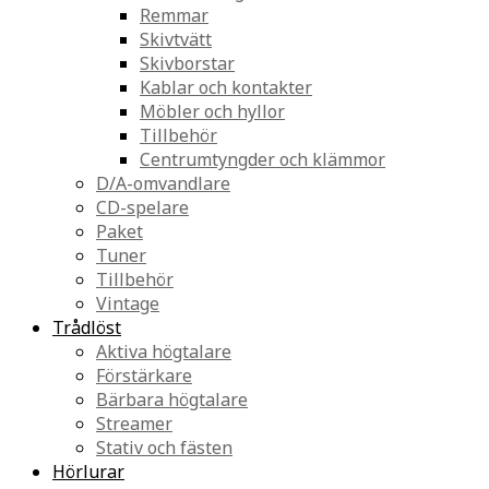
Remmar
Skivtvätt
Skivborstar
Kablar och kontakter
Möbler och hyllor
Tillbehör
Centrumtyngder och klämmor
D/A-omvandlare
CD-spelare
Paket
Tuner
Tillbehör
Vintage
Trådlöst
Aktiva högtalare
Förstärkare
Bärbara högtalare
Streamer
Stativ och fästen
Hörlurar