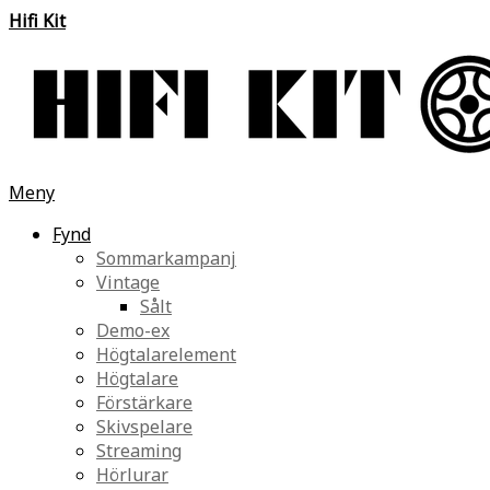
Hifi Kit
Meny
Fynd
Sommarkampanj
Vintage
Sålt
Demo-ex
Högtalarelement
Högtalare
Förstärkare
Skivspelare
Streaming
Hörlurar