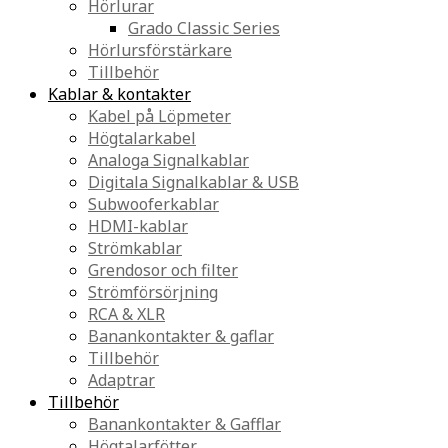
Hörlurar
Grado Classic Series
Hörlursförstärkare
Tillbehör
Kablar & kontakter
Kabel på Löpmeter
Högtalarkabel
Analoga Signalkablar
Digitala Signalkablar & USB
Subwooferkablar
HDMI-kablar
Strömkablar
Grendosor och filter
Strömförsörjning
RCA & XLR
Banankontakter & gaflar
Tillbehör
Adaptrar
Tillbehör
Banankontakter & Gafflar
Högtalarfötter