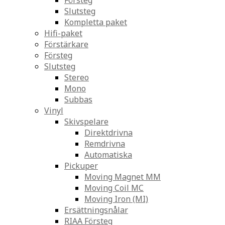
Försteg
Slutsteg
Kompletta paket
Hifi-paket
Förstärkare
Försteg
Slutsteg
Stereo
Mono
Subbas
Vinyl
Skivspelare
Direktdrivna
Remdrivna
Automatiska
Pickuper
Moving Magnet MM
Moving Coil MC
Moving Iron (MI)
Ersättningsnålar
RIAA Försteg