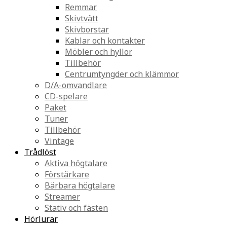
Remmar
Skivtvätt
Skivborstar
Kablar och kontakter
Möbler och hyllor
Tillbehör
Centrumtyngder och klämmor
D/A-omvandlare
CD-spelare
Paket
Tuner
Tillbehör
Vintage
Trådlöst
Aktiva högtalare
Förstärkare
Bärbara högtalare
Streamer
Stativ och fästen
Hörlurar