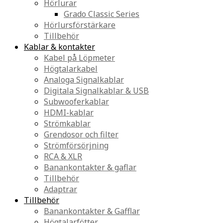
Hörlurar
Grado Classic Series
Hörlursförstärkare
Tillbehör
Kablar & kontakter
Kabel på Löpmeter
Högtalarkabel
Analoga Signalkablar
Digitala Signalkablar & USB
Subwooferkablar
HDMI-kablar
Strömkablar
Grendosor och filter
Strömförsörjning
RCA & XLR
Banankontakter & gaflar
Tillbehör
Adaptrar
Tillbehör
Banankontakter & Gafflar
Högtalarfötter