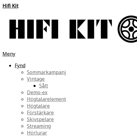
Hifi Kit
Meny
Fynd
Sommarkampanj
Vintage
Sålt
Demo-ex
Högtalarelement
Högtalare
Förstärkare
Skivspelare
Streaming
Hörlurar