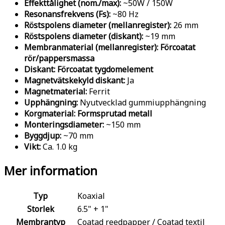
Effekttålighet (nom./max):
~50W / 150W
Resonansfrekvens (Fs):
~80 Hz
Röstspolens diameter (mellanregister):
26 mm
Röstspolens diameter (diskant):
~19 mm
Membranmaterial (mellanregister):
Förcoatat
rör/pappersmassa
Diskant:
Förcoatat tygdomelement
Magnetvätskekyld diskant:
Ja
Magnetmaterial:
Ferrit
Upphängning:
Nyutvecklad gummiupphängning
Korgmaterial:
Formsprutad metall
Monteringsdiameter:
~150 mm
Byggdjup:
~70 mm
Vikt:
Ca. 1.0 kg
Mer information
Typ
Koaxial
Storlek
6.5" + 1"
Membrantyp
Coatad reedpapper / Coatad textil