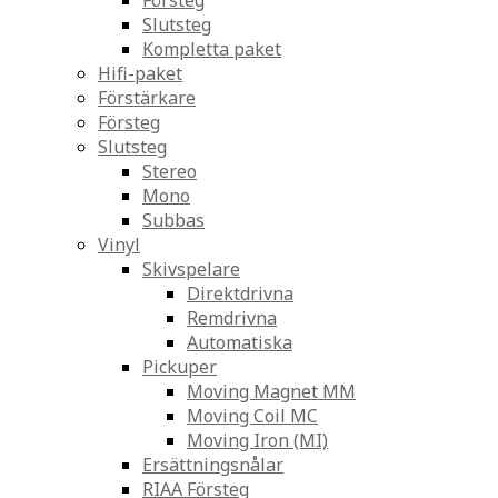
Försteg
Slutsteg
Kompletta paket
Hifi-paket
Förstärkare
Försteg
Slutsteg
Stereo
Mono
Subbas
Vinyl
Skivspelare
Direktdrivna
Remdrivna
Automatiska
Pickuper
Moving Magnet MM
Moving Coil MC
Moving Iron (MI)
Ersättningsnålar
RIAA Försteg