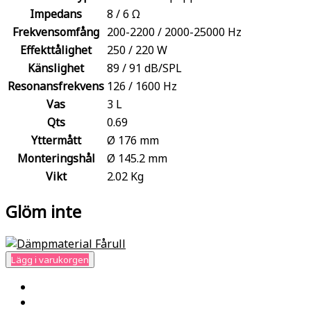
Impedans
8 / 6 Ω
Frekvensomfång
200-2200 / 2000-25000 Hz
Effekttålighet
250 / 220 W
Känslighet
89 / 91 dB/SPL
Resonansfrekvens
126 / 1600 Hz
Vas
3 L
Qts
0.69
Yttermått
Ø 176 mm
Monteringshål
Ø 145.2 mm
Vikt
2.02 Kg
Glöm inte
Lägg i varukorgen