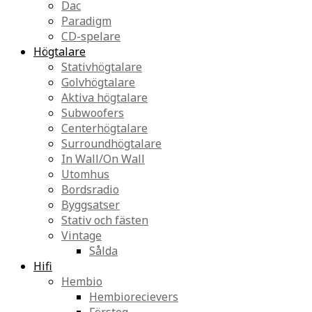
Dac
Paradigm
CD-spelare
Högtalare
Stativhögtalare
Golvhögtalare
Aktiva högtalare
Subwoofers
Centerhögtalare
Surroundhögtalare
In Wall/On Wall
Utomhus
Bordsradio
Byggsatser
Stativ och fästen
Vintage
Sålda
Hifi
Hembio
Hembiorecievers