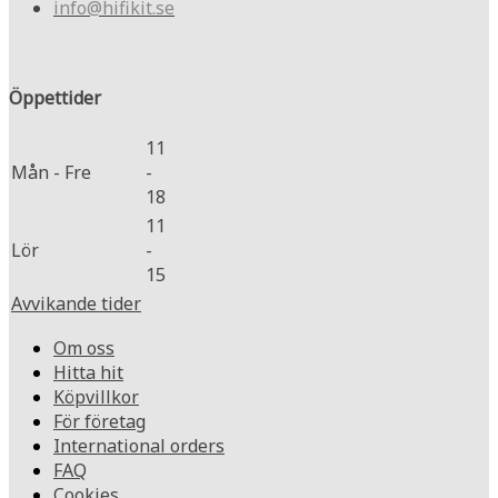
info@hifikit.se
Öppettider
11
Mån - Fre
-
18
11
Lör
-
15
Avvikande tider
Om oss
Hitta hit
Köpvillkor
För företag
International orders
FAQ
Cookies