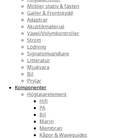
Möbler, stativ & fästen
Galler & Frontskydd
Adaptrar
Akustikmaterial
Växel/Volymkontroller
Ström
Lödning
Signalomvandlare
Litteratur
Mjukvara
Bil
Prylar
Komponenter
Högtalarelement
Hifi
PA
Bil
Marin
Membran
Kåpor & Waveguides