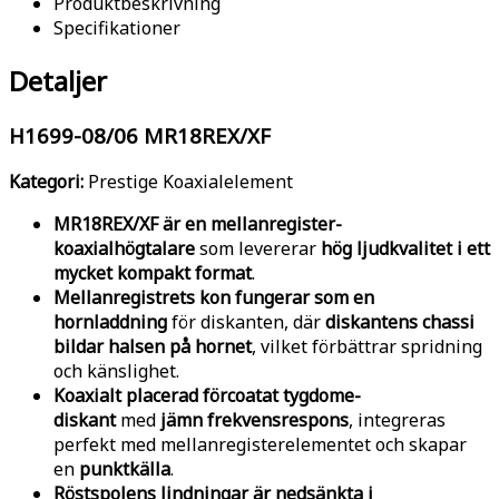
Produktbeskrivning
Specifikationer
Detaljer
H1699-08/06 MR18REX/XF
Kategori:
Prestige Koaxialelement
MR18REX/XF är en mellanregister-
koaxialhögtalare
som levererar
hög ljudkvalitet i ett
mycket kompakt format
.
Mellanregistrets kon fungerar som en
hornladdning
för diskanten, där
diskantens chassi
bildar halsen på hornet
, vilket förbättrar spridning
och känslighet.
Koaxialt placerad förcoatat tygdome-
diskant
med
jämn frekvensrespons
, integreras
perfekt med mellanregisterelementet och skapar
en
punktkälla
.
Röstspolens lindningar är nedsänkta i