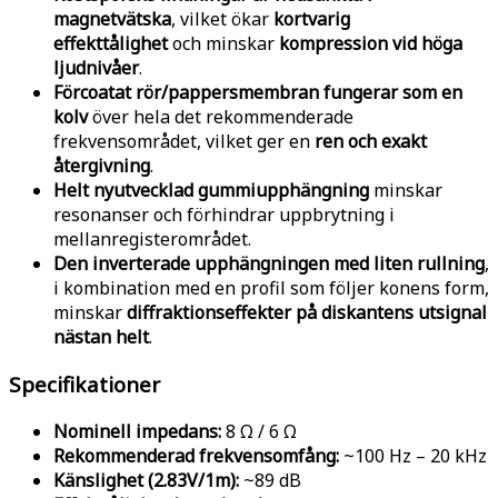
magnetvätska
, vilket ökar
kortvarig
effekttålighet
och minskar
kompression vid höga
ljudnivåer
.
Förcoatat rör/pappersmembran fungerar som en
kolv
över hela det rekommenderade
frekvensområdet, vilket ger en
ren och exakt
återgivning
.
Helt nyutvecklad gummiupphängning
minskar
resonanser och förhindrar uppbrytning i
mellanregisterområdet.
Den inverterade upphängningen med liten rullning
,
i kombination med en profil som följer konens form,
minskar
diffraktionseffekter på diskantens utsignal
nästan helt
.
Specifikationer
Nominell impedans:
8 Ω / 6 Ω
Rekommenderad frekvensomfång:
~100 Hz – 20 kHz
Känslighet (2.83V/1m):
~89 dB