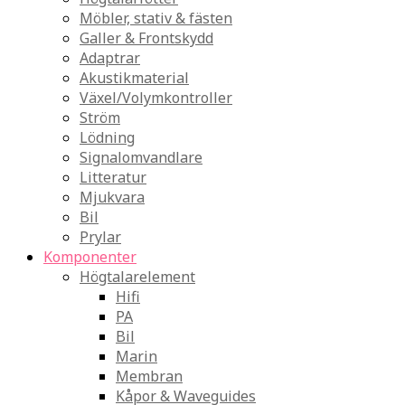
Möbler, stativ & fästen
Galler & Frontskydd
Adaptrar
Akustikmaterial
Växel/Volymkontroller
Ström
Lödning
Signalomvandlare
Litteratur
Mjukvara
Bil
Prylar
Komponenter
Högtalarelement
Hifi
PA
Bil
Marin
Membran
Kåpor & Waveguides