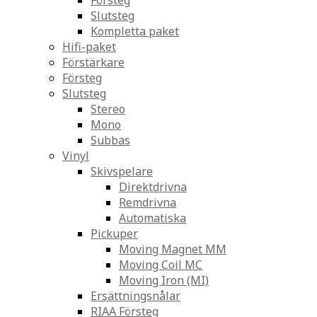
Försteg
Slutsteg
Kompletta paket
Hifi-paket
Förstärkare
Försteg
Slutsteg
Stereo
Mono
Subbas
Vinyl
Skivspelare
Direktdrivna
Remdrivna
Automatiska
Pickuper
Moving Magnet MM
Moving Coil MC
Moving Iron (MI)
Ersättningsnålar
RIAA Försteg