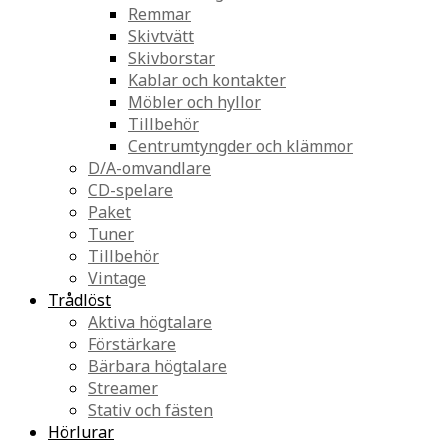
Remmar
Skivtvätt
Skivborstar
Kablar och kontakter
Möbler och hyllor
Tillbehör
Centrumtyngder och klämmor
D/A-omvandlare
CD-spelare
Paket
Tuner
Tillbehör
Vintage
Trådlöst
Aktiva högtalare
Förstärkare
Bärbara högtalare
Streamer
Stativ och fästen
Hörlurar