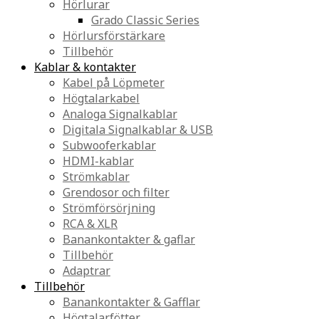
Hörlurar
Grado Classic Series
Hörlursförstärkare
Tillbehör
Kablar & kontakter
Kabel på Löpmeter
Högtalarkabel
Analoga Signalkablar
Digitala Signalkablar & USB
Subwooferkablar
HDMI-kablar
Strömkablar
Grendosor och filter
Strömförsörjning
RCA & XLR
Banankontakter & gaflar
Tillbehör
Adaptrar
Tillbehör
Banankontakter & Gafflar
Högtalarfötter