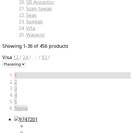
SB Acoustics
Scan-Speak
Seas
Somtak
Vifa
Wavecor
Showing 1-36 of 456 products
Visa
12
/
24
/
36
/
92
/
1
2
3
4
5
Nästa