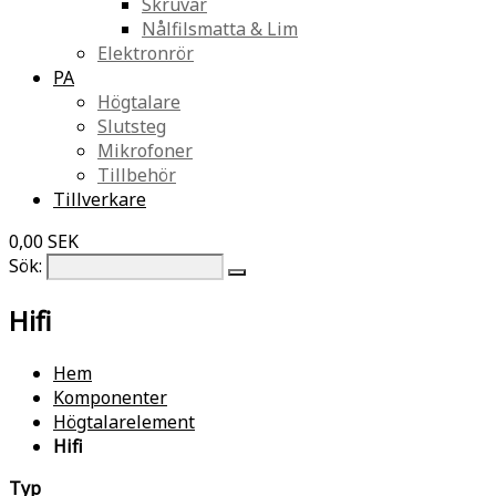
Skruvar
Nålfilsmatta & Lim
Elektronrör
PA
Högtalare
Slutsteg
Mikrofoner
Tillbehör
Tillverkare
0,00 SEK
Sök:
Hifi
Hem
Komponenter
Högtalarelement
Hifi
Typ