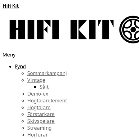
Hifi Kit
Meny
Fynd
Sommarkampanj
Vintage
Sålt
Demo-ex
Högtalarelement
Högtalare
Förstärkare
Skivspelare
Streaming
Hörlurar