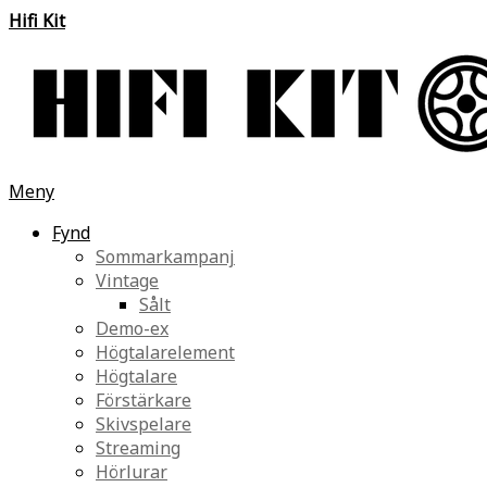
Hifi Kit
Meny
Fynd
Sommarkampanj
Vintage
Sålt
Demo-ex
Högtalarelement
Högtalare
Förstärkare
Skivspelare
Streaming
Hörlurar