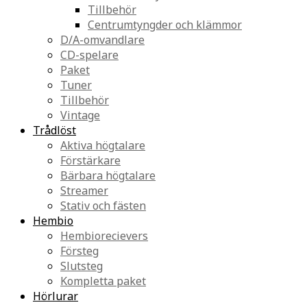
Tillbehör
Centrumtyngder och klämmor
D/A-omvandlare
CD-spelare
Paket
Tuner
Tillbehör
Vintage
Trådlöst
Aktiva högtalare
Förstärkare
Bärbara högtalare
Streamer
Stativ och fästen
Hembio
Hembiorecievers
Försteg
Slutsteg
Kompletta paket
Hörlurar