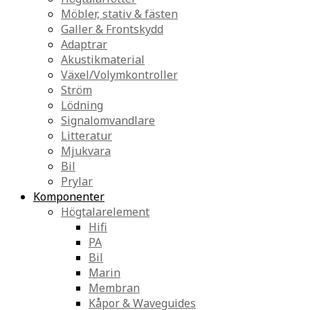
Möbler, stativ & fästen
Galler & Frontskydd
Adaptrar
Akustikmaterial
Växel/Volymkontroller
Ström
Lödning
Signalomvandlare
Litteratur
Mjukvara
Bil
Prylar
Komponenter
Högtalarelement
Hifi
PA
Bil
Marin
Membran
Kåpor & Waveguides