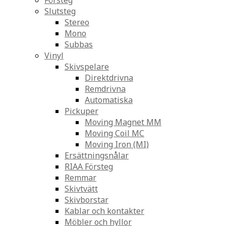
Försteg
Slutsteg
Stereo
Mono
Subbas
Vinyl
Skivspelare
Direktdrivna
Remdrivna
Automatiska
Pickuper
Moving Magnet MM
Moving Coil MC
Moving Iron (MI)
Ersättningsnålar
RIAA Försteg
Remmar
Skivtvätt
Skivborstar
Kablar och kontakter
Möbler och hyllor