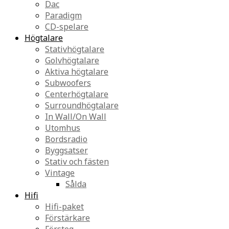
Dac
Paradigm
CD-spelare
Högtalare
Stativhögtalare
Golvhögtalare
Aktiva högtalare
Subwoofers
Centerhögtalare
Surroundhögtalare
In Wall/On Wall
Utomhus
Bordsradio
Byggsatser
Stativ och fästen
Vintage
Sålda
Hifi
Hifi-paket
Förstärkare