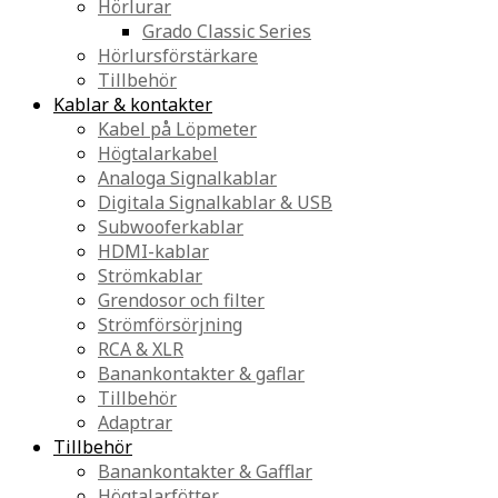
Hörlurar
Grado Classic Series
Hörlursförstärkare
Tillbehör
Kablar & kontakter
Kabel på Löpmeter
Högtalarkabel
Analoga Signalkablar
Digitala Signalkablar & USB
Subwooferkablar
HDMI-kablar
Strömkablar
Grendosor och filter
Strömförsörjning
RCA & XLR
Banankontakter & gaflar
Tillbehör
Adaptrar
Tillbehör
Banankontakter & Gafflar
Högtalarfötter