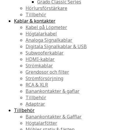
Grado Classic Series
Hörlursförstärkare
Tillbehör
Kablar & kontakter
Kabel på Löpmeter
Högtalarkabel
Analoga Signalkablar
Digitala Signalkablar & USB
Subwooferkablar
HDMI-kablar
Strömkablar
Grendosor och filter
Strömförsörjning
RCA & XLR
Banankontakter & gaflar
Tillbehör
Adaptrar
Tillbehör
Banankontakter & Gafflar
Högtalarfötter
Möbler, stativ & fästen