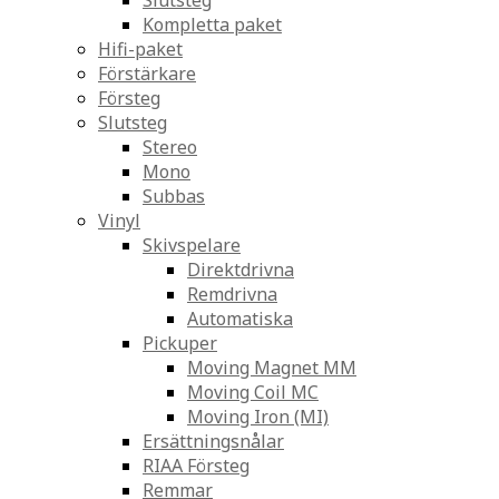
Slutsteg
Kompletta paket
Hifi-paket
Förstärkare
Försteg
Slutsteg
Stereo
Mono
Subbas
Vinyl
Skivspelare
Direktdrivna
Remdrivna
Automatiska
Pickuper
Moving Magnet MM
Moving Coil MC
Moving Iron (MI)
Ersättningsnålar
RIAA Försteg
Remmar