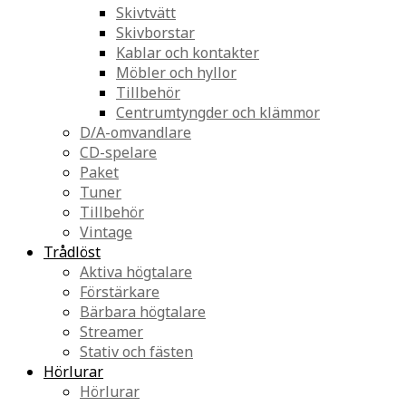
Skivtvätt
Skivborstar
Kablar och kontakter
Möbler och hyllor
Tillbehör
Centrumtyngder och klämmor
D/A-omvandlare
CD-spelare
Paket
Tuner
Tillbehör
Vintage
Trådlöst
Aktiva högtalare
Förstärkare
Bärbara högtalare
Streamer
Stativ och fästen
Hörlurar
Hörlurar