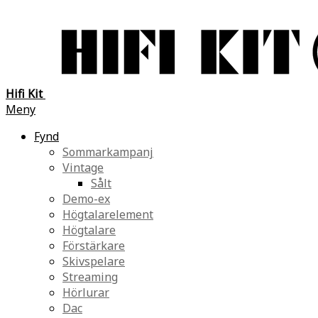
Hifi Kit
Meny
Fynd
Sommarkampanj
Vintage
Sålt
Demo-ex
Högtalarelement
Högtalare
Förstärkare
Skivspelare
Streaming
Hörlurar
Dac