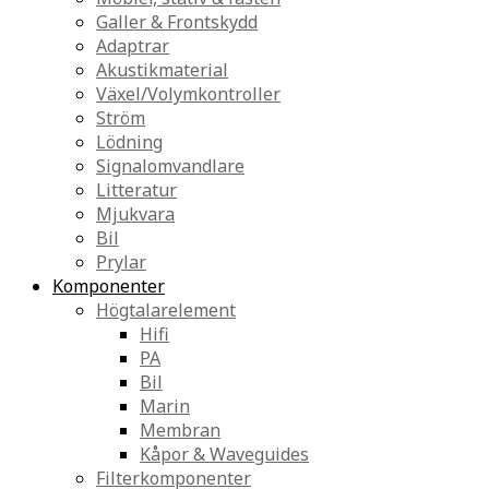
Galler & Frontskydd
Adaptrar
Akustikmaterial
Växel/Volymkontroller
Ström
Lödning
Signalomvandlare
Litteratur
Mjukvara
Bil
Prylar
Komponenter
Högtalarelement
Hifi
PA
Bil
Marin
Membran
Kåpor & Waveguides
Filterkomponenter