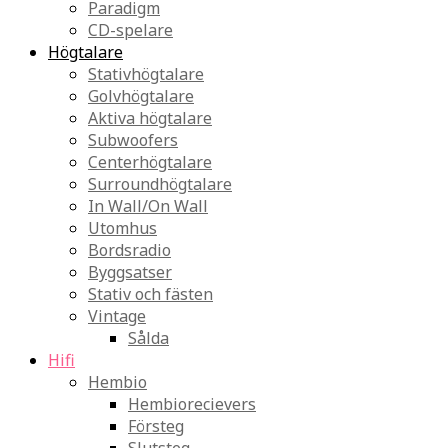
Paradigm
CD-spelare
Högtalare
Stativhögtalare
Golvhögtalare
Aktiva högtalare
Subwoofers
Centerhögtalare
Surroundhögtalare
In Wall/On Wall
Utomhus
Bordsradio
Byggsatser
Stativ och fästen
Vintage
Sålda
Hifi
Hembio
Hembiorecievers
Försteg