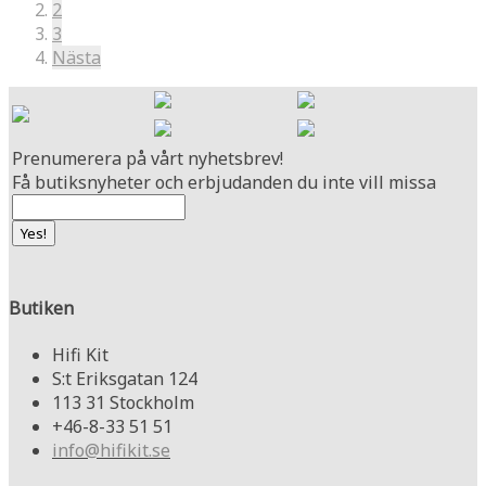
2
3
Nästa
Prenumerera på vårt nyhetsbrev!
Få butiksnyheter och erbjudanden du inte vill missa
Butiken
Hifi Kit
S:t Eriksgatan 124
113 31 Stockholm
+46-8-33 51 51
info@hifikit.se