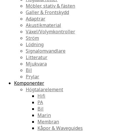
Möbler, stativ & fästen
Galler & Frontskydd
Adaptrar
Akustikmaterial
Växel/Volymkontroller
Ström
Lödning
Signalomvandlare
Litteratur
Mjukvara
Bil
Prylar
Komponenter
Högtalarelement
Hifi
PA
Bil
Marin
Membran
Kåpor & Waveguides