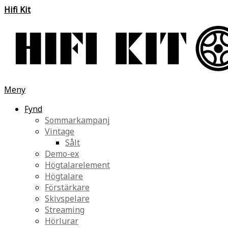
Hifi Kit
Meny
Fynd
Sommarkampanj
Vintage
Sålt
Demo-ex
Högtalarelement
Högtalare
Förstärkare
Skivspelare
Streaming
Hörlurar