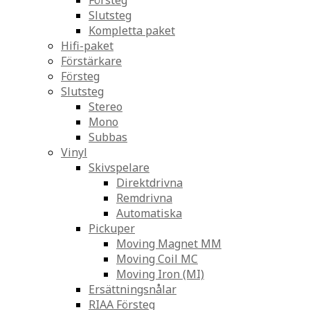
Försteg
Slutsteg
Kompletta paket
Hifi-paket
Förstärkare
Försteg
Slutsteg
Stereo
Mono
Subbas
Vinyl
Skivspelare
Direktdrivna
Remdrivna
Automatiska
Pickuper
Moving Magnet MM
Moving Coil MC
Moving Iron (MI)
Ersättningsnålar
RIAA Försteg