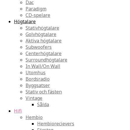
Dac
Paradigm
CD-spelare
Högtalare
Stativhögtalare
Golvhögtalare
Aktiva högtalare
Subwoofers
Centerhögtalare
Surroundhögtalare
In Wall/On Wall
Utomhus
Bordsradio
Byggsatser
Stativ och fästen
Vintage
Sålda
Hifi
Hembio
Hembiorecievers