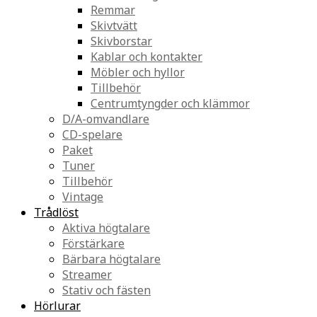
Remmar
Skivtvätt
Skivborstar
Kablar och kontakter
Möbler och hyllor
Tillbehör
Centrumtyngder och klämmor
D/A-omvandlare
CD-spelare
Paket
Tuner
Tillbehör
Vintage
Trådlöst
Aktiva högtalare
Förstärkare
Bärbara högtalare
Streamer
Stativ och fästen
Hörlurar