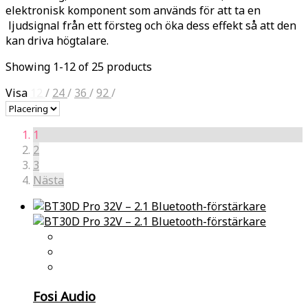
elektronisk komponent som används för att ta en
ljudsignal från ett försteg och öka dess effekt så att den
kan driva högtalare.
Showing 1-12 of 25 products
Visa
12
/
24
/
36
/
92
/
1
2
3
Nästa
Fosi Audio