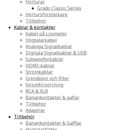
Hörlurar
Grado Classic Series
Hörlursförstärkare
Tillbehör
Kablar & kontakter
Kabel på Löpmeter
Högtalarkabel
Analoga Signalkablar
Digitala Signalkablar & USB
Subwooferkablar
HDMI-kablar
Strömkablar
Grendosor och filter
Strömförsörjning
RCA & XLR
Banankontakter & gaflar
Tillbehör
Adaptrar
Tillbehör
Banankontakter & Gafflar
Högtalarfötter