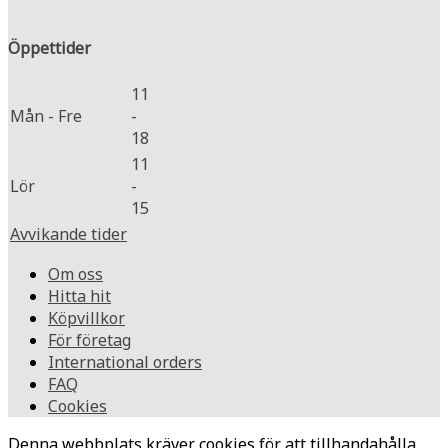
Öppettider
11
Mån - Fre
-
18
11
Lör
-
15
Avvikande tider
Om oss
Hitta hit
Köpvillkor
För företag
International orders
FAQ
Cookies
Denna webbplats kräver cookies för att tillhandahålla