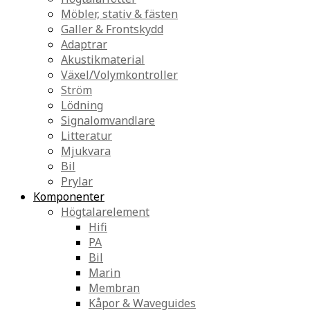
Möbler, stativ & fästen
Galler & Frontskydd
Adaptrar
Akustikmaterial
Växel/Volymkontroller
Ström
Lödning
Signalomvandlare
Litteratur
Mjukvara
Bil
Prylar
Komponenter
Högtalarelement
Hifi
PA
Bil
Marin
Membran
Kåpor & Waveguides