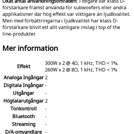
Ökat antal användningsområden:
Tidigare var klass D-
förstärkare främst använda för subwoofers eller andra
applikationer där hög effekt var viktigare än ljudkvalitet.
Men med förbättringarna i ljudkvalitet har klass D-
förstärkare blivit ett allt vanligare inslag i top of the
line-produkter.
Mer information
300W x 2 @ 4Ω, 1 kHz, THD < 1%,
Effekt
260W x 2 @ 8Ω, 1 kHz, THD < 1%
Analoga Ingångar
2
Digitala Ingångar
-
Utgångar
-
Högtalarutgångar
2
Tonkontroll
-
Bluetooth
-
Streaming
-
D/A-omvandlare
-