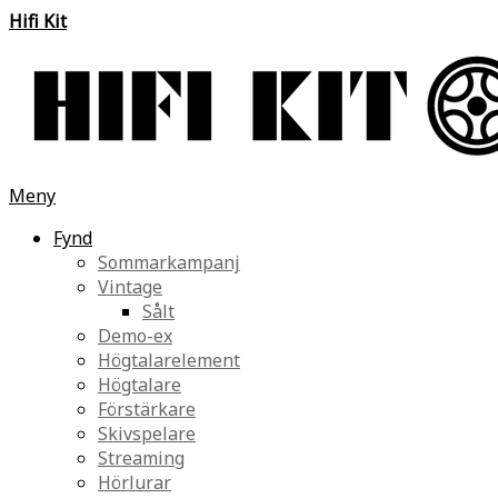
Hifi Kit
Meny
Fynd
Sommarkampanj
Vintage
Sålt
Demo-ex
Högtalarelement
Högtalare
Förstärkare
Skivspelare
Streaming
Hörlurar