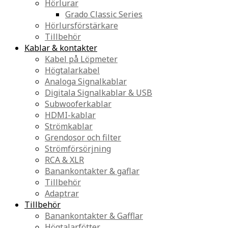
Hörlurar
Grado Classic Series
Hörlursförstärkare
Tillbehör
Kablar & kontakter
Kabel på Löpmeter
Högtalarkabel
Analoga Signalkablar
Digitala Signalkablar & USB
Subwooferkablar
HDMI-kablar
Strömkablar
Grendosor och filter
Strömförsörjning
RCA & XLR
Banankontakter & gaflar
Tillbehör
Adaptrar
Tillbehör
Banankontakter & Gafflar
Högtalarfötter