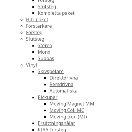
Försteg
Slutsteg
Kompletta paket
Hifi-paket
Förstärkare
Försteg
Slutsteg
Stereo
Mono
Subbas
Vinyl
Skivspelare
Direktdrivna
Remdrivna
Automatiska
Pickuper
Moving Magnet MM
Moving Coil MC
Moving Iron (MI)
Ersättningsnålar
RIAA Försteg