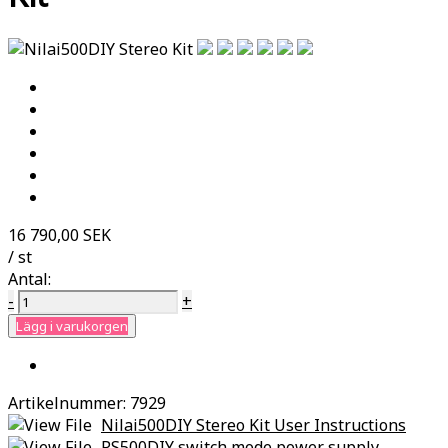
16 790,00 SEK
/ st
Antal:
-
+
Lägg i varukorgen
Artikelnummer:
7929
Nilai500DIY Stereo Kit User Instructions
PS500DIY switch mode power supply