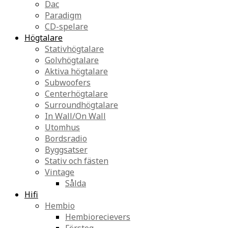
Dac
Paradigm
CD-spelare
Högtalare
Stativhögtalare
Golvhögtalare
Aktiva högtalare
Subwoofers
Centerhögtalare
Surroundhögtalare
In Wall/On Wall
Utomhus
Bordsradio
Byggsatser
Stativ och fästen
Vintage
Sålda
Hifi
Hembio
Hembiorecievers