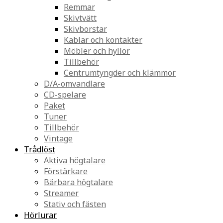
Remmar
Skivtvätt
Skivborstar
Kablar och kontakter
Möbler och hyllor
Tillbehör
Centrumtyngder och klämmor
D/A-omvandlare
CD-spelare
Paket
Tuner
Tillbehör
Vintage
Trådlöst
Aktiva högtalare
Förstärkare
Bärbara högtalare
Streamer
Stativ och fästen
Hörlurar