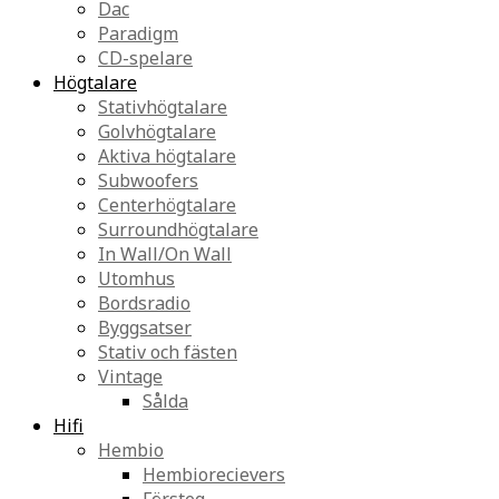
Dac
Paradigm
CD-spelare
Högtalare
Stativhögtalare
Golvhögtalare
Aktiva högtalare
Subwoofers
Centerhögtalare
Surroundhögtalare
In Wall/On Wall
Utomhus
Bordsradio
Byggsatser
Stativ och fästen
Vintage
Sålda
Hifi
Hembio
Hembiorecievers