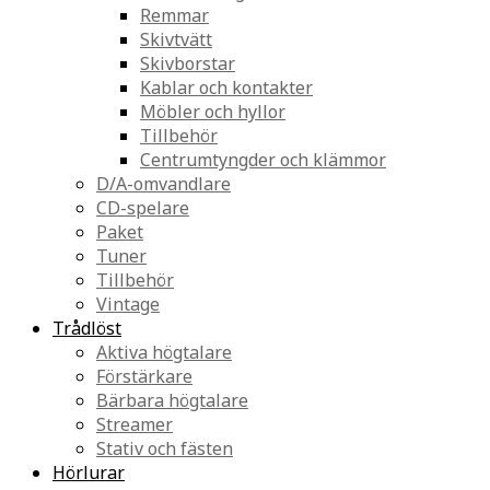
Remmar
Skivtvätt
Skivborstar
Kablar och kontakter
Möbler och hyllor
Tillbehör
Centrumtyngder och klämmor
D/A-omvandlare
CD-spelare
Paket
Tuner
Tillbehör
Vintage
Trådlöst
Aktiva högtalare
Förstärkare
Bärbara högtalare
Streamer
Stativ och fästen
Hörlurar