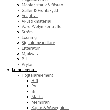
Möbler, stativ & fästen
Galler & Frontskydd
Adaptrar
Akustikmaterial
Växel/Volymkontroller
Ström
Lödning
Signalomvandlare
Litteratur
Mjukvara
Bil
Prylar
Komponenter
Högtalarelement
Hifi
PA
Bil
Marin
Membran
Kåpor & Waveguides