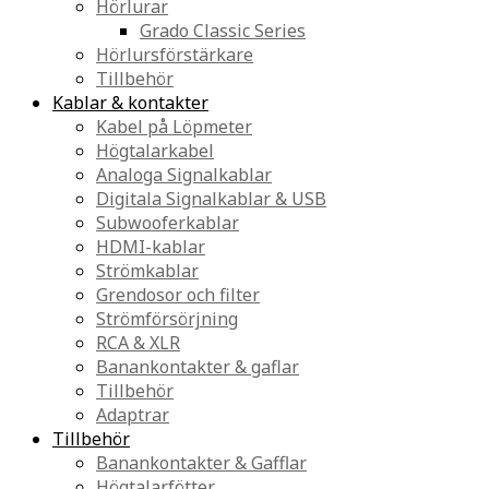
Hörlurar
Grado Classic Series
Hörlursförstärkare
Tillbehör
Kablar & kontakter
Kabel på Löpmeter
Högtalarkabel
Analoga Signalkablar
Digitala Signalkablar & USB
Subwooferkablar
HDMI-kablar
Strömkablar
Grendosor och filter
Strömförsörjning
RCA & XLR
Banankontakter & gaflar
Tillbehör
Adaptrar
Tillbehör
Banankontakter & Gafflar
Högtalarfötter