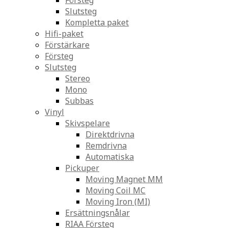
Försteg
Slutsteg
Kompletta paket
Hifi-paket
Förstärkare
Försteg
Slutsteg
Stereo
Mono
Subbas
Vinyl
Skivspelare
Direktdrivna
Remdrivna
Automatiska
Pickuper
Moving Magnet MM
Moving Coil MC
Moving Iron (MI)
Ersättningsnålar
RIAA Försteg