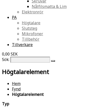
Skruvar
Nålfilsmatta & Lim
Elektronrör
PA
Högtalare
Slutsteg
Mikrofoner
Tillbehör
Tillverkare
0,00 SEK
Sök:
Högtalarelement
Hem
Fynd
Högtalarelement
Typ