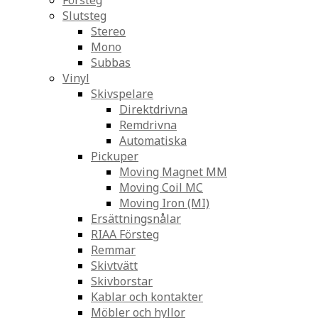
Försteg
Slutsteg
Stereo
Mono
Subbas
Vinyl
Skivspelare
Direktdrivna
Remdrivna
Automatiska
Pickuper
Moving Magnet MM
Moving Coil MC
Moving Iron (MI)
Ersättningsnålar
RIAA Försteg
Remmar
Skivtvätt
Skivborstar
Kablar och kontakter
Möbler och hyllor