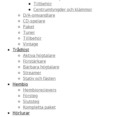
Tillbehör
Centrumtyngder och klämmor
D/A-omvandlare
CD-spelare
Paket
Tuner
Tillbehör
Vintage
Trådlöst
Aktiva högtalare
Förstärkare
Bärbara högtalare
Streamer
Stativ och fästen
Hembio
Hembiorecievers
Försteg
Slutsteg
Kompletta paket
Hörlurar