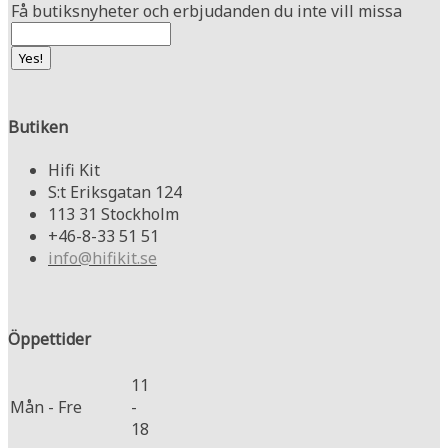
Få butiksnyheter och erbjudanden du inte vill missa
Butiken
Hifi Kit
S:t Eriksgatan 124
113 31 Stockholm
+46-8-33 51 51
info@hifikit.se
Öppettider
11
Mån - Fre
-
18