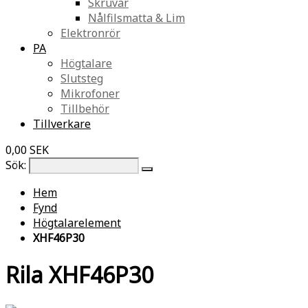
Skruvar
Nålfilsmatta & Lim
Elektronrör
PA
Högtalare
Slutsteg
Mikrofoner
Tillbehör
Tillverkare
0,00 SEK
Sök:
Hem
Fynd
Högtalarelement
XHF46P30
Rila XHF46P30