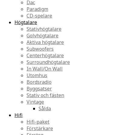
Dac
Paradigm
CD-spelare
Högtalare
Stativhögtalare
Golvhögtalare
Aktiva högtalare
Subwoofers
Centerhögtalare
Surroundhögtalare
In Wall/On Wall
Utomhus
Bordsradio
Byggsatser
Stativ och fästen
Vintage
Sålda
Hifi
Hifi-paket
Förstärkare