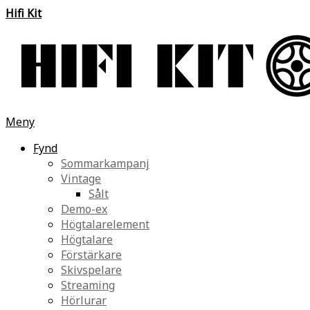
Hifi Kit
Meny
Fynd
Sommarkampanj
Vintage
Sålt
Demo-ex
Högtalarelement
Högtalare
Förstärkare
Skivspelare
Streaming
Hörlurar