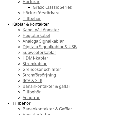
Hörlurar
Grado Classic Series
Hörlursförstärkare
Tillbehör
Kablar & kontakter
Kabel på Löpmeter
Högtalarkabel
Analoga Signalkablar
Digitala Signalkablar & USB
Subwooferkablar
HDMI-kablar
Strömkablar
Grendosor och filter
Strömförsörjning
RCA & XLR
Banankontakter & gaflar
Tillbehör
Adaptrar
Tillbehör
Banankontakter & Gafflar
Högtalarfötter