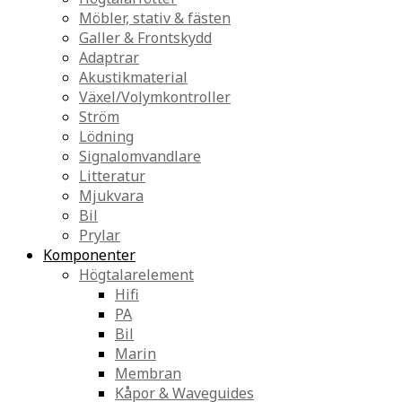
Möbler, stativ & fästen
Galler & Frontskydd
Adaptrar
Akustikmaterial
Växel/Volymkontroller
Ström
Lödning
Signalomvandlare
Litteratur
Mjukvara
Bil
Prylar
Komponenter
Högtalarelement
Hifi
PA
Bil
Marin
Membran
Kåpor & Waveguides