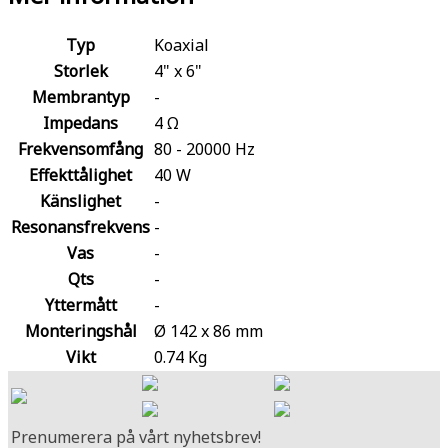
Typ
Koaxial
Storlek
4" x 6"
Membrantyp
-
Impedans
4 Ω
Frekvensomfång
80 - 20000 Hz
Effekttålighet
40 W
Känslighet
-
Resonansfrekvens
-
Vas
-
Qts
-
Yttermått
-
Monteringshål
Ø 142 x 86 mm
Vikt
0.74 Kg
Prenumerera på vårt nyhetsbrev!