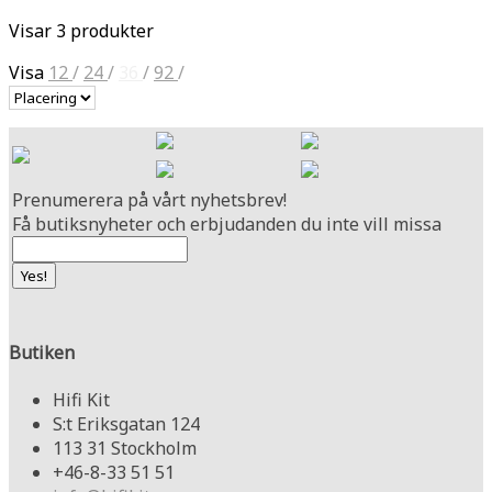
Visar 3 produkter
Visa
12
/
24
/
36
/
92
/
Prenumerera på vårt nyhetsbrev!
Få butiksnyheter och erbjudanden du inte vill missa
Butiken
Hifi Kit
S:t Eriksgatan 124
113 31 Stockholm
+46-8-33 51 51