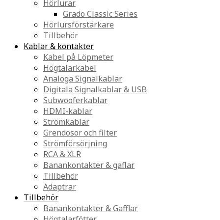
Hörlurar
Grado Classic Series
Hörlursförstärkare
Tillbehör
Kablar & kontakter
Kabel på Löpmeter
Högtalarkabel
Analoga Signalkablar
Digitala Signalkablar & USB
Subwooferkablar
HDMI-kablar
Strömkablar
Grendosor och filter
Strömförsörjning
RCA & XLR
Banankontakter & gaflar
Tillbehör
Adaptrar
Tillbehör
Banankontakter & Gafflar
Högtalarfötter