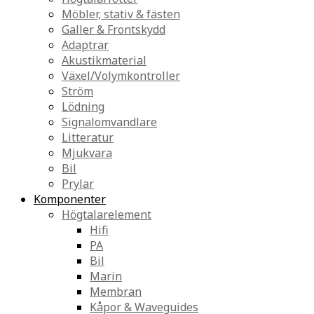
Möbler, stativ & fästen
Galler & Frontskydd
Adaptrar
Akustikmaterial
Växel/Volymkontroller
Ström
Lödning
Signalomvandlare
Litteratur
Mjukvara
Bil
Prylar
Komponenter
Högtalarelement
Hifi
PA
Bil
Marin
Membran
Kåpor & Waveguides