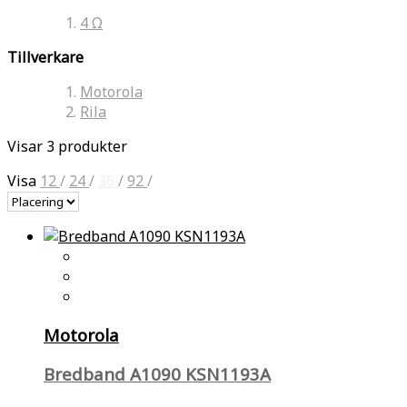
4 Ω
Tillverkare
Motorola
Rila
Visar 3 produkter
Visa
12
/
24
/
36
/
92
/
Motorola
Bredband A1090 KSN1193A