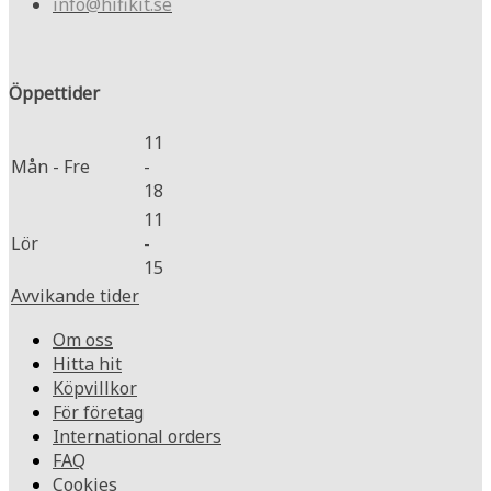
info@hifikit.se
Öppettider
11
Mån - Fre
-
18
11
Lör
-
15
Avvikande tider
Om oss
Hitta hit
Köpvillkor
För företag
International orders
FAQ
Cookies