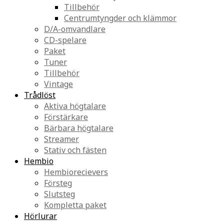
Tillbehör
Centrumtyngder och klämmor
D/A-omvandlare
CD-spelare
Paket
Tuner
Tillbehör
Vintage
Trådlöst
Aktiva högtalare
Förstärkare
Bärbara högtalare
Streamer
Stativ och fästen
Hembio
Hembiorecievers
Försteg
Slutsteg
Kompletta paket
Hörlurar