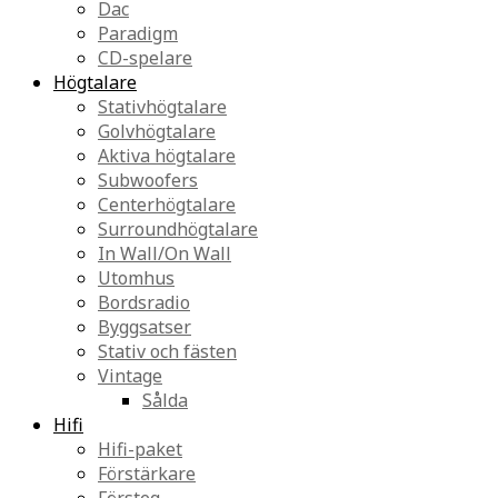
Dac
Paradigm
CD-spelare
Högtalare
Stativhögtalare
Golvhögtalare
Aktiva högtalare
Subwoofers
Centerhögtalare
Surroundhögtalare
In Wall/On Wall
Utomhus
Bordsradio
Byggsatser
Stativ och fästen
Vintage
Sålda
Hifi
Hifi-paket
Förstärkare