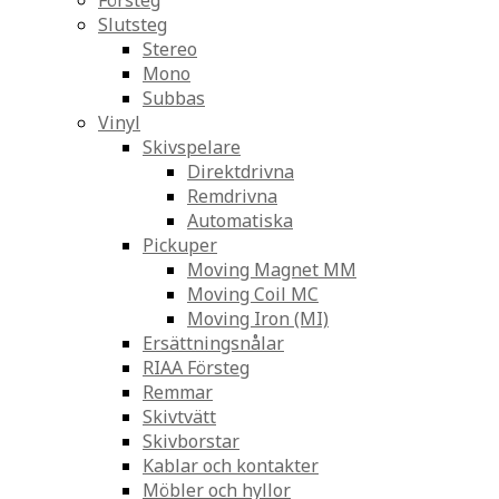
Försteg
Slutsteg
Stereo
Mono
Subbas
Vinyl
Skivspelare
Direktdrivna
Remdrivna
Automatiska
Pickuper
Moving Magnet MM
Moving Coil MC
Moving Iron (MI)
Ersättningsnålar
RIAA Försteg
Remmar
Skivtvätt
Skivborstar
Kablar och kontakter
Möbler och hyllor