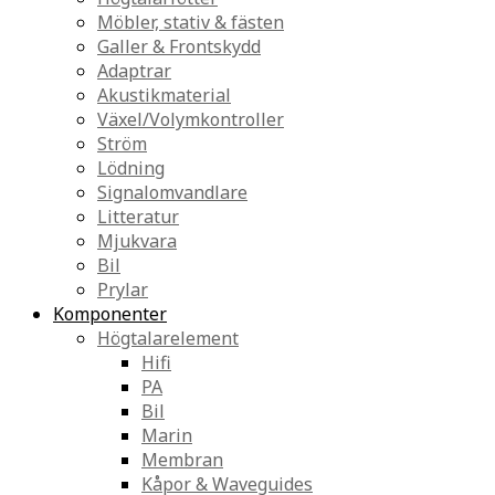
Möbler, stativ & fästen
Galler & Frontskydd
Adaptrar
Akustikmaterial
Växel/Volymkontroller
Ström
Lödning
Signalomvandlare
Litteratur
Mjukvara
Bil
Prylar
Komponenter
Högtalarelement
Hifi
PA
Bil
Marin
Membran
Kåpor & Waveguides