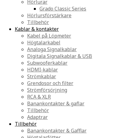
Hörlurar
Grado Classic Series
Hörlursförstärkare
Tillbehör
Kablar & kontakter
Kabel på Löpmeter
Högtalarkabel
Analoga Signalkablar
Digitala Signalkablar & USB
Subwooferkablar
HDMI-kablar
Strömkablar
Grendosor och filter
Strömförsörjning
RCA & XLR
Banankontakter & gaflar
Tillbehör
Adaptrar
Tillbehör
Banankontakter & Gafflar
Högtalarfötter