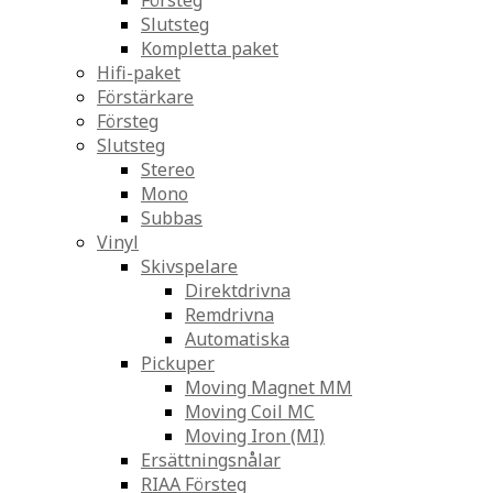
Försteg
Slutsteg
Kompletta paket
Hifi-paket
Förstärkare
Försteg
Slutsteg
Stereo
Mono
Subbas
Vinyl
Skivspelare
Direktdrivna
Remdrivna
Automatiska
Pickuper
Moving Magnet MM
Moving Coil MC
Moving Iron (MI)
Ersättningsnålar
RIAA Försteg