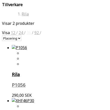
Tillverkare
Rila
Visar 2 produkter
Visa
12
/
24
/
36
/
92
/
Rila
P1056
290,00 SEK