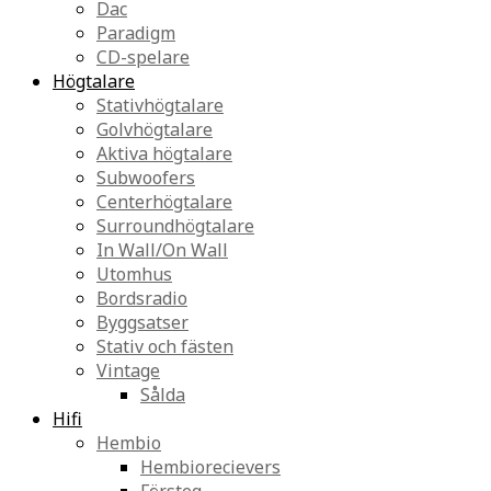
Dac
Paradigm
CD-spelare
Högtalare
Stativhögtalare
Golvhögtalare
Aktiva högtalare
Subwoofers
Centerhögtalare
Surroundhögtalare
In Wall/On Wall
Utomhus
Bordsradio
Byggsatser
Stativ och fästen
Vintage
Sålda
Hifi
Hembio
Hembiorecievers