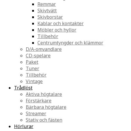
Remmar
Skivtvätt
Skivborstar
Kablar och kontakter
Möbler och hyllor
Tillbehör
Centrumtyngder och klämmor
D/A-omvandlare
CD-spelare
Paket
Tuner
Tillbehör
Vintage
Trådlöst
Aktiva högtalare
Förstärkare
Bärbara högtalare
Streamer
Stativ och fästen
Hörlurar