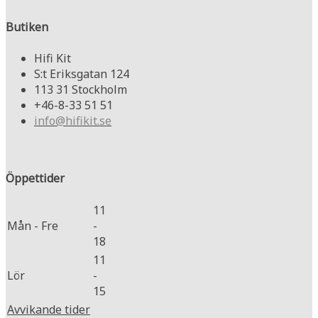
Butiken
Hifi Kit
S:t Eriksgatan 124
113 31 Stockholm
+46-8-33 51 51
info@hifikit.se
Öppettider
11
Mån - Fre
-
18
11
Lör
-
15
Avvikande tider