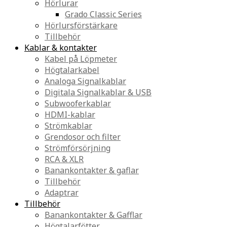
Hörlurar
Grado Classic Series
Hörlursförstärkare
Tillbehör
Kablar & kontakter
Kabel på Löpmeter
Högtalarkabel
Analoga Signalkablar
Digitala Signalkablar & USB
Subwooferkablar
HDMI-kablar
Strömkablar
Grendosor och filter
Strömförsörjning
RCA & XLR
Banankontakter & gaflar
Tillbehör
Adaptrar
Tillbehör
Banankontakter & Gafflar
Högtalarfötter