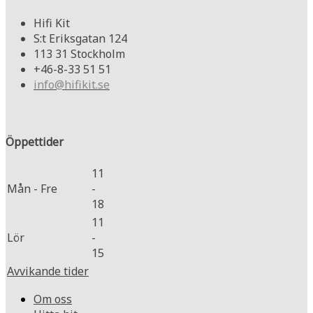
Hifi Kit
S:t Eriksgatan 124
113 31 Stockholm
+46-8-33 51 51
info@hifikit.se
Öppettider
11
Mån - Fre
-
18
11
Lör
-
15
Avvikande tider
Om oss