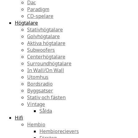
Dac
Paradigm
CD-spelare
Högtalare
Stativhögtalare
Golvhögtalare
Aktiva högtalare
Subwoofers
Centerhögtalare
Surroundhögtalare
In Wall/On Wall
Utomhus
Bordsradio
Byggsatser
Stativ och fästen
Vintage
Sålda
Hifi
Hembio
Hembiorecievers