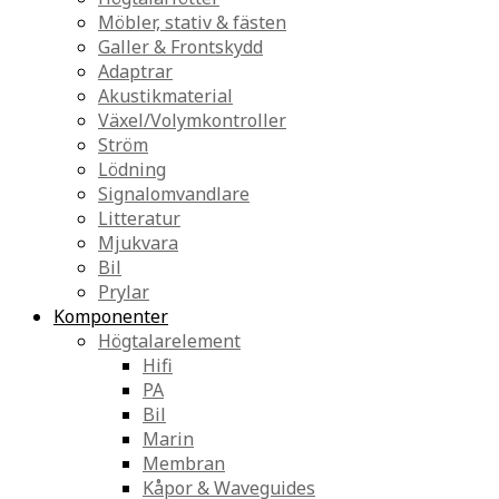
Möbler, stativ & fästen
Galler & Frontskydd
Adaptrar
Akustikmaterial
Växel/Volymkontroller
Ström
Lödning
Signalomvandlare
Litteratur
Mjukvara
Bil
Prylar
Komponenter
Högtalarelement
Hifi
PA
Bil
Marin
Membran
Kåpor & Waveguides