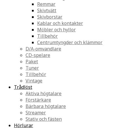
Remmar
Skivtvätt
Skivborstar
Kablar och kontakter
Möbler och hyllor
Tillbehör
Centrumtyngder och klämmor
D/A-omvandlare
CD-spelare
Paket
Tuner
Tillbehör
Vintage
Trådlöst
Aktiva högtalare
Förstärkare
Bärbara högtalare
Streamer
Stativ och fästen
Hörlurar