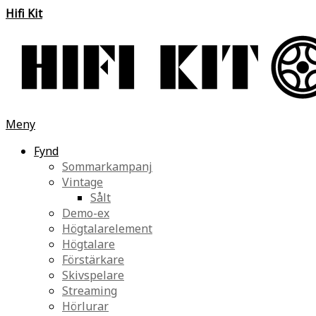
Hifi Kit
Meny
Fynd
Sommarkampanj
Vintage
Sålt
Demo-ex
Högtalarelement
Högtalare
Förstärkare
Skivspelare
Streaming
Hörlurar