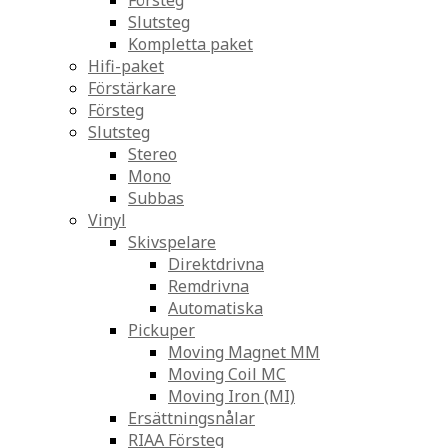
Försteg
Slutsteg
Kompletta paket
Hifi-paket
Förstärkare
Försteg
Slutsteg
Stereo
Mono
Subbas
Vinyl
Skivspelare
Direktdrivna
Remdrivna
Automatiska
Pickuper
Moving Magnet MM
Moving Coil MC
Moving Iron (MI)
Ersättningsnålar
RIAA Försteg