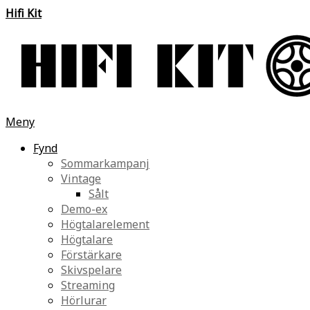
Hifi Kit
Meny
Fynd
Sommarkampanj
Vintage
Sålt
Demo-ex
Högtalarelement
Högtalare
Förstärkare
Skivspelare
Streaming
Hörlurar