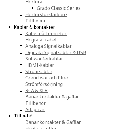
Hörlurar
Grado Classic Series
Hörlursförstärkare
Tillbehör
Kablar & kontakter
Kabel på Löpmeter
Högtalarkabel
Analoga Signalkablar
Digitala Signalkablar & USB
Subwooferkablar
HDMI-kablar
Strömkablar
Grendosor och filter
Strömförsörjning
RCA & XLR
Banankontakter & gaflar
Tillbehör
Adaptrar
Tillbehör
Banankontakter & Gafflar
Högtalarfötter