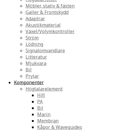
Möbler, stativ & fästen
Galler & Frontskydd
Adaptrar
Akustikmaterial
Växel/Volymkontroller
Ström
Lödning
Signalomvandlare
Litteratur
Mjukvara
Bil
Prylar
Komponenter
Högtalarelement
Hifi
PA
Bil
Marin
Membran
Kåpor & Waveguides