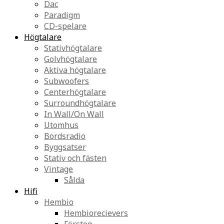
Dac
Paradigm
CD-spelare
Högtalare
Stativhögtalare
Golvhögtalare
Aktiva högtalare
Subwoofers
Centerhögtalare
Surroundhögtalare
In Wall/On Wall
Utomhus
Bordsradio
Byggsatser
Stativ och fästen
Vintage
Sålda
Hifi
Hembio
Hembiorecievers