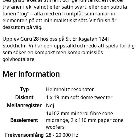
Designspråket är stilrent och genomtänkt: en vacker
träfaner i ek, valnöt eller satin svart, eller den subtila
tonen "fog" – alla med en frontplåt som ramar in
elementen på ett minimalistiskt sätt. Vit finish är
dessutom på väg.
Upplev Guru 28 hos oss på S:t Eriksgatan 124 i
Stockholm. Vi har den uppställd och redo att spela för dig
som söker en kompakt men kompromisslös
golvhögtalare.
Mer information
Typ
Helmholtz resonator
Diskant
1 x 19 mm soft dome tweeter
Mellanregister
Nej
1x102 mm mineral fibre cone
Baselement
midrange, 2 x 110 mm paper cone
woofers
Frekvensomfång
28 - 20 000 Hz