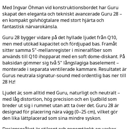
Med Ingvar Öhman vid konstruktionsbordet har Guru
skapat den eleganta och tekniskt avancerade Guru 28 –
en kompakt golvhögtalare med stort hjärta och
fantastisk närvarokänsla.
Guru 28 bygger vidare på det hyllade ljudet från Q10,
men med utökad kapacitet och fördjupad bas. Framåt
sitter samma 5"-mellanregister i mineralfiber som
används till Q10 ihopparat med en soft dome-diskant. På
baksidan gömmer sig två 5" långslagiga baselement –
monterade i separata ventilerade kammare. Resultatet är
Gurus neutrala signatur-sound med ordentlig bas ner till
28 Hz!
Ljudet är, som alltid med Guru, naturligt och neutralt –
med låg distortion, hög precision och en ljudbild som
breder ut sig i rummet utan att ta över det. Guru 28 är
designad för placering nära vägg (0–25 cm), vilket gör
den lika lättplacerad som sina mindre syskon.