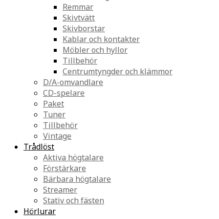
Remmar
Skivtvätt
Skivborstar
Kablar och kontakter
Möbler och hyllor
Tillbehör
Centrumtyngder och klämmor
D/A-omvandlare
CD-spelare
Paket
Tuner
Tillbehör
Vintage
Trådlöst
Aktiva högtalare
Förstärkare
Bärbara högtalare
Streamer
Stativ och fästen
Hörlurar