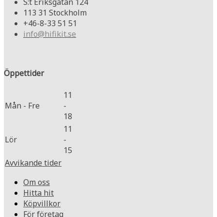
S:t Eriksgatan 124
113 31 Stockholm
+46-8-33 51 51
info@hifikit.se
Öppettider
11
Mån - Fre
-
18
11
Lör
-
15
Avvikande tider
Om oss
Hitta hit
Köpvillkor
För företag