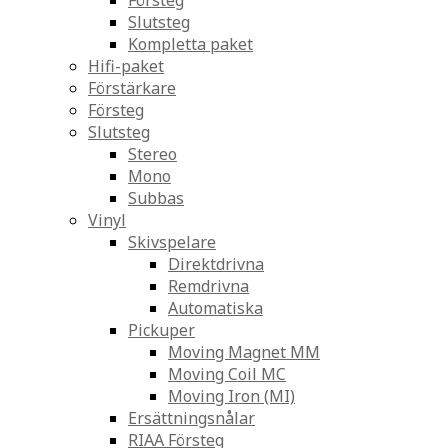
Försteg
Slutsteg
Kompletta paket
Hifi-paket
Förstärkare
Försteg
Slutsteg
Stereo
Mono
Subbas
Vinyl
Skivspelare
Direktdrivna
Remdrivna
Automatiska
Pickuper
Moving Magnet MM
Moving Coil MC
Moving Iron (MI)
Ersättningsnålar
RIAA Försteg