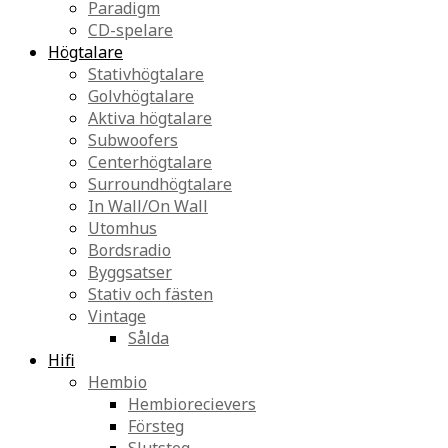
Paradigm
CD-spelare
Högtalare
Stativhögtalare
Golvhögtalare
Aktiva högtalare
Subwoofers
Centerhögtalare
Surroundhögtalare
In Wall/On Wall
Utomhus
Bordsradio
Byggsatser
Stativ och fästen
Vintage
Sålda
Hifi
Hembio
Hembiorecievers
Försteg