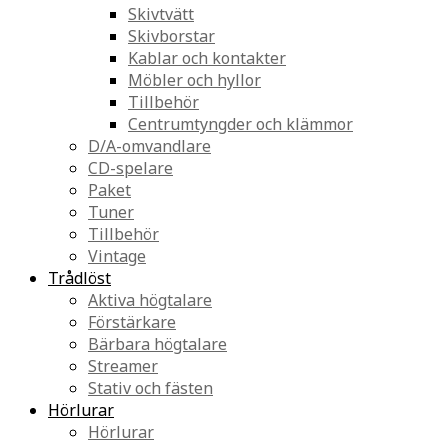
Skivtvätt
Skivborstar
Kablar och kontakter
Möbler och hyllor
Tillbehör
Centrumtyngder och klämmor
D/A-omvandlare
CD-spelare
Paket
Tuner
Tillbehör
Vintage
Trådlöst
Aktiva högtalare
Förstärkare
Bärbara högtalare
Streamer
Stativ och fästen
Hörlurar
Hörlurar