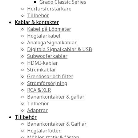
Grado Classic Series
Hörlursförstärkare
Tillbehör
Kablar & kontakter
Kabel på Löpmeter
Högtalarkabel
Analoga Signalkablar
Digitala Signalkablar & USB
Subwooferkablar
HDMI-kablar
Strömkablar
Grendosor och filter
Strömförsörjning
RCA & XLR
Banankontakter & gaflar
Tillbehör
Adaptrar
Tillbehör
Banankontakter & Gafflar
Högtalarfötter
Möbler, stativ & fästen