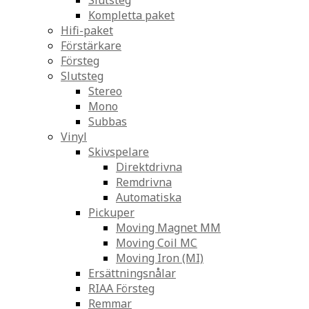
Slutsteg
Kompletta paket
Hifi-paket
Förstärkare
Försteg
Slutsteg
Stereo
Mono
Subbas
Vinyl
Skivspelare
Direktdrivna
Remdrivna
Automatiska
Pickuper
Moving Magnet MM
Moving Coil MC
Moving Iron (MI)
Ersättningsnålar
RIAA Försteg
Remmar