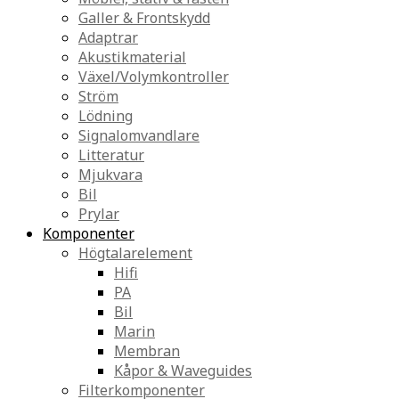
Galler & Frontskydd
Adaptrar
Akustikmaterial
Växel/Volymkontroller
Ström
Lödning
Signalomvandlare
Litteratur
Mjukvara
Bil
Prylar
Komponenter
Högtalarelement
Hifi
PA
Bil
Marin
Membran
Kåpor & Waveguides
Filterkomponenter