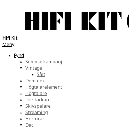
Hifi Kit
Meny
Fynd
Sommarkampanj
Vintage
Sålt
Demo-ex
Högtalarelement
Högtalare
Förstärkare
Skivspelare
Streaming
Hörlurar
Dac