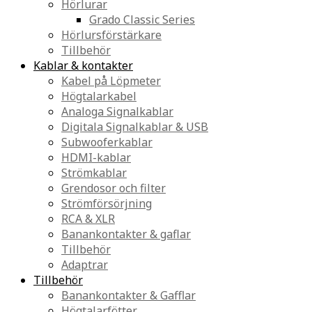
Hörlurar
Grado Classic Series
Hörlursförstärkare
Tillbehör
Kablar & kontakter
Kabel på Löpmeter
Högtalarkabel
Analoga Signalkablar
Digitala Signalkablar & USB
Subwooferkablar
HDMI-kablar
Strömkablar
Grendosor och filter
Strömförsörjning
RCA & XLR
Banankontakter & gaflar
Tillbehör
Adaptrar
Tillbehör
Banankontakter & Gafflar
Högtalarfötter