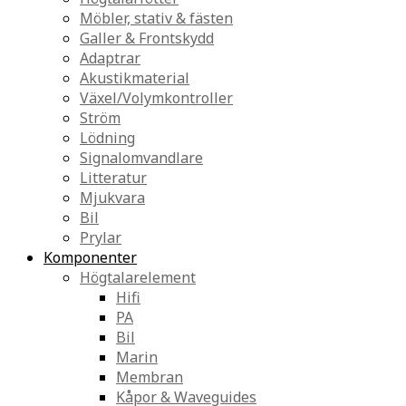
Möbler, stativ & fästen
Galler & Frontskydd
Adaptrar
Akustikmaterial
Växel/Volymkontroller
Ström
Lödning
Signalomvandlare
Litteratur
Mjukvara
Bil
Prylar
Komponenter
Högtalarelement
Hifi
PA
Bil
Marin
Membran
Kåpor & Waveguides