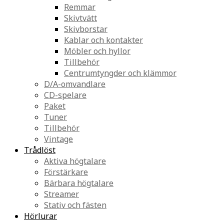
Remmar
Skivtvätt
Skivborstar
Kablar och kontakter
Möbler och hyllor
Tillbehör
Centrumtyngder och klämmor
D/A-omvandlare
CD-spelare
Paket
Tuner
Tillbehör
Vintage
Trådlöst
Aktiva högtalare
Förstärkare
Bärbara högtalare
Streamer
Stativ och fästen
Hörlurar