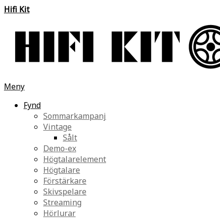
Hifi Kit
Meny
Fynd
Sommarkampanj
Vintage
Sålt
Demo-ex
Högtalarelement
Högtalare
Förstärkare
Skivspelare
Streaming
Hörlurar