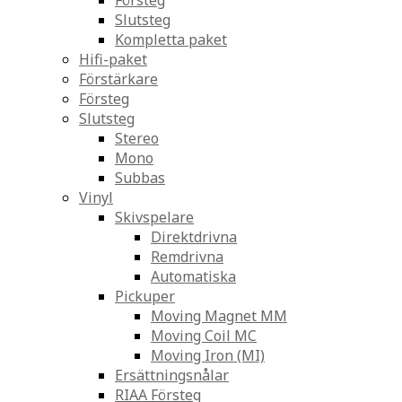
Försteg
Slutsteg
Kompletta paket
Hifi-paket
Förstärkare
Försteg
Slutsteg
Stereo
Mono
Subbas
Vinyl
Skivspelare
Direktdrivna
Remdrivna
Automatiska
Pickuper
Moving Magnet MM
Moving Coil MC
Moving Iron (MI)
Ersättningsnålar
RIAA Försteg