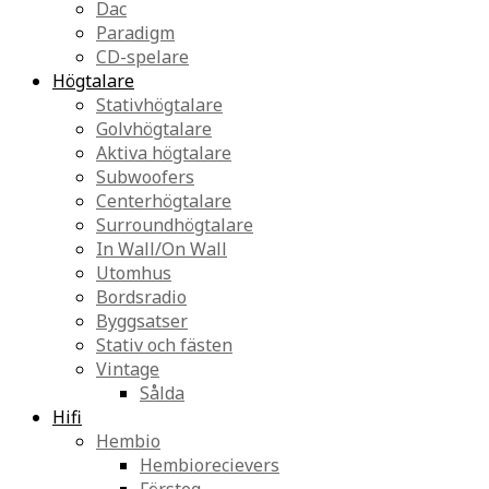
Dac
Paradigm
CD-spelare
Högtalare
Stativhögtalare
Golvhögtalare
Aktiva högtalare
Subwoofers
Centerhögtalare
Surroundhögtalare
In Wall/On Wall
Utomhus
Bordsradio
Byggsatser
Stativ och fästen
Vintage
Sålda
Hifi
Hembio
Hembiorecievers