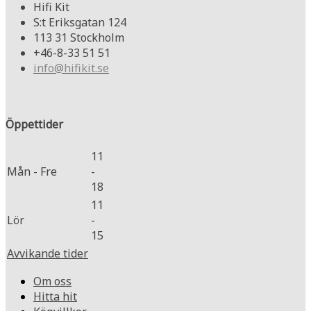
Hifi Kit
S:t Eriksgatan 124
113 31 Stockholm
+46-8-33 51 51
info@hifikit.se
Öppettider
11
Mån - Fre
-
18
11
Lör
-
15
Avvikande tider
Om oss
Hitta hit