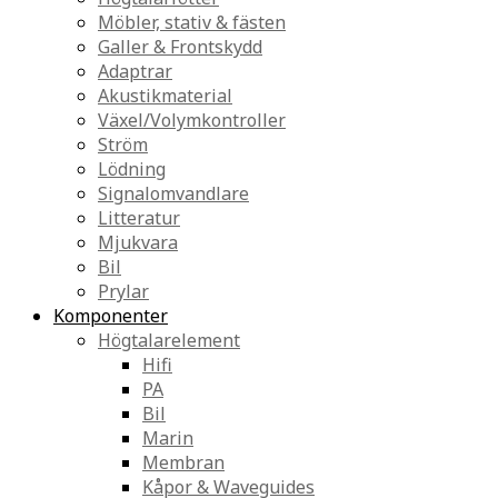
Möbler, stativ & fästen
Galler & Frontskydd
Adaptrar
Akustikmaterial
Växel/Volymkontroller
Ström
Lödning
Signalomvandlare
Litteratur
Mjukvara
Bil
Prylar
Komponenter
Högtalarelement
Hifi
PA
Bil
Marin
Membran
Kåpor & Waveguides