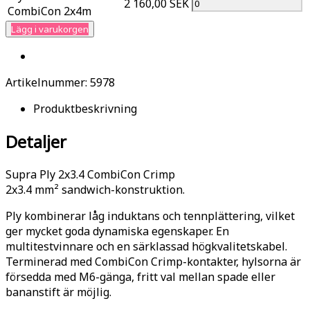
2 160,00 SEK
CombiCon 2x4m
Lägg i varukorgen
Artikelnummer:
5978
Produktbeskrivning
Detaljer
Supra Ply 2x3.4 CombiCon Crimp
2x3.4 mm²
sandwich-konstruktion.
Ply kombinerar låg induktans och tennplättering, vilket
ger mycket goda dynamiska egenskaper. En
multitestvinnare och en särklassad högkvalitetskabel.
Terminerad med CombiCon Crimp-kontakter, hylsorna är
försedda med M6-gänga, fritt val mellan spade eller
bananstift är möjlig.