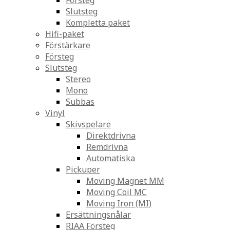
Försteg
Slutsteg
Kompletta paket
Hifi-paket
Förstärkare
Försteg
Slutsteg
Stereo
Mono
Subbas
Vinyl
Skivspelare
Direktdrivna
Remdrivna
Automatiska
Pickuper
Moving Magnet MM
Moving Coil MC
Moving Iron (MI)
Ersättningsnålar
RIAA Försteg