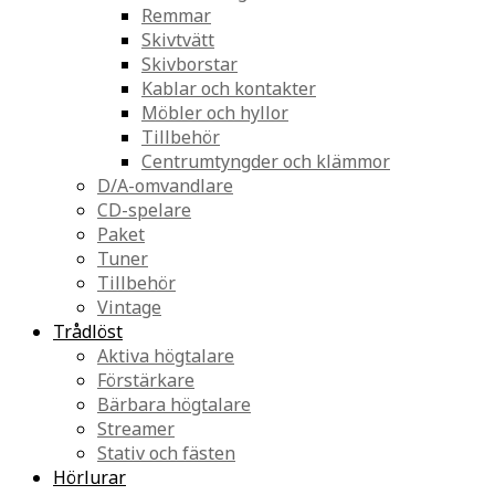
Remmar
Skivtvätt
Skivborstar
Kablar och kontakter
Möbler och hyllor
Tillbehör
Centrumtyngder och klämmor
D/A-omvandlare
CD-spelare
Paket
Tuner
Tillbehör
Vintage
Trådlöst
Aktiva högtalare
Förstärkare
Bärbara högtalare
Streamer
Stativ och fästen
Hörlurar