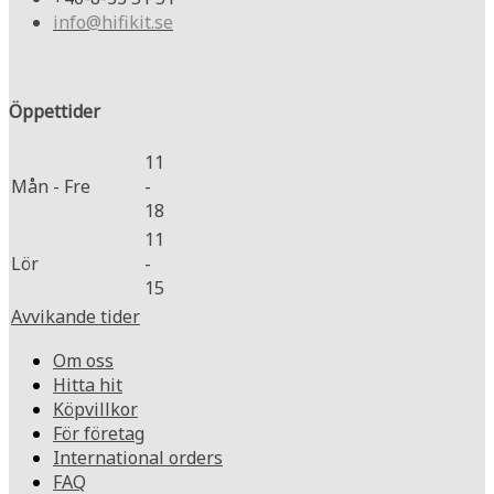
info@hifikit.se
Öppettider
11
Mån - Fre
-
18
11
Lör
-
15
Avvikande tider
Om oss
Hitta hit
Köpvillkor
För företag
International orders
FAQ