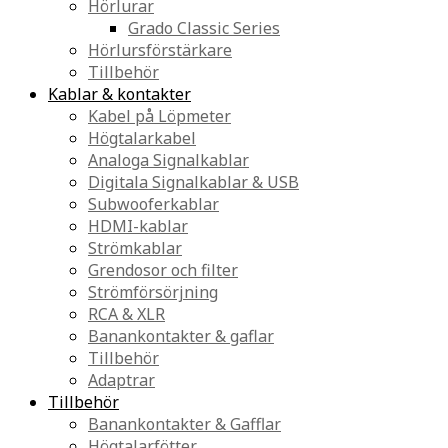
Hörlurar
Grado Classic Series
Hörlursförstärkare
Tillbehör
Kablar & kontakter
Kabel på Löpmeter
Högtalarkabel
Analoga Signalkablar
Digitala Signalkablar & USB
Subwooferkablar
HDMI-kablar
Strömkablar
Grendosor och filter
Strömförsörjning
RCA & XLR
Banankontakter & gaflar
Tillbehör
Adaptrar
Tillbehör
Banankontakter & Gafflar
Högtalarfötter