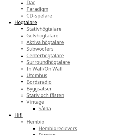
Dac
Paradigm
CD-spelare
Högtalare
Stativhögtalare
Golvhögtalare
Aktiva högtalare
Subwoofers
Centerhögtalare
Surroundhögtalare
In Wall/On Wall
Utomhus
Bordsradio
Byggsatser
Stativ och fästen
Vintage
Sålda
Hifi
Hembio
Hembiorecievers