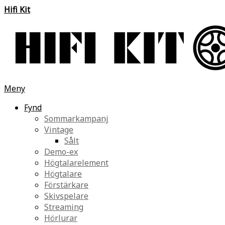
Hifi Kit
Meny
Fynd
Sommarkampanj
Vintage
Sålt
Demo-ex
Högtalarelement
Högtalare
Förstärkare
Skivspelare
Streaming
Hörlurar