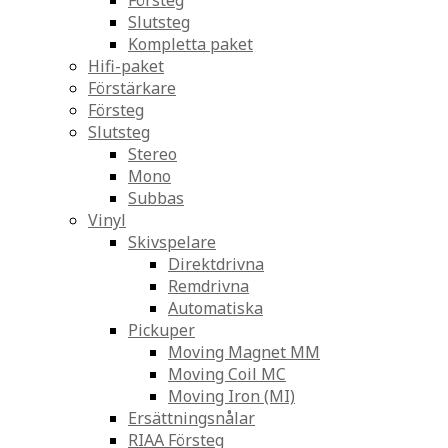
Försteg
Slutsteg
Kompletta paket
Hifi-paket
Förstärkare
Försteg
Slutsteg
Stereo
Mono
Subbas
Vinyl
Skivspelare
Direktdrivna
Remdrivna
Automatiska
Pickuper
Moving Magnet MM
Moving Coil MC
Moving Iron (MI)
Ersättningsnålar
RIAA Försteg