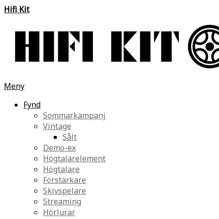
Hifi Kit
Meny
Fynd
Sommarkampanj
Vintage
Sålt
Demo-ex
Högtalarelement
Högtalare
Förstärkare
Skivspelare
Streaming
Hörlurar