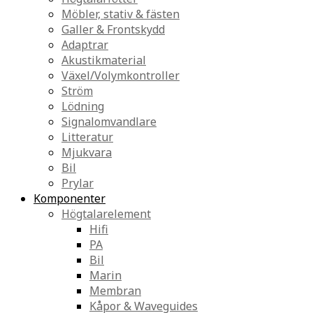
Möbler, stativ & fästen
Galler & Frontskydd
Adaptrar
Akustikmaterial
Växel/Volymkontroller
Ström
Lödning
Signalomvandlare
Litteratur
Mjukvara
Bil
Prylar
Komponenter
Högtalarelement
Hifi
PA
Bil
Marin
Membran
Kåpor & Waveguides