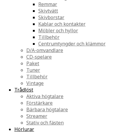
Remmar
Skivtvätt
Skivborstar
Kablar och kontakter
Möbler och hyllor
Tillbehör
Centrumtyngder och klämmor
D/A-omvandlare
CD-spelare
Paket
Tuner
Tillbehör
Vintage
Trådlöst
Aktiva högtalare
Förstärkare
Bärbara högtalare
Streamer
Stativ och fästen
Hörlurar