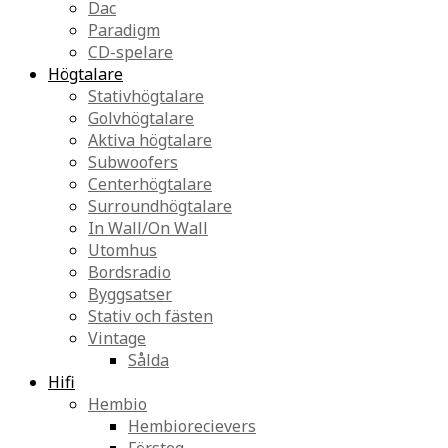
Dac
Paradigm
CD-spelare
Högtalare
Stativhögtalare
Golvhögtalare
Aktiva högtalare
Subwoofers
Centerhögtalare
Surroundhögtalare
In Wall/On Wall
Utomhus
Bordsradio
Byggsatser
Stativ och fästen
Vintage
Sålda
Hifi
Hembio
Hembiorecievers