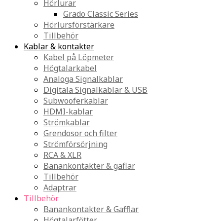
Hörlurar
Grado Classic Series
Hörlursförstärkare
Tillbehör
Kablar & kontakter
Kabel på Löpmeter
Högtalarkabel
Analoga Signalkablar
Digitala Signalkablar & USB
Subwooferkablar
HDMI-kablar
Strömkablar
Grendosor och filter
Strömförsörjning
RCA & XLR
Banankontakter & gaflar
Tillbehör
Adaptrar
Tillbehör
Banankontakter & Gafflar
Högtalarfötter