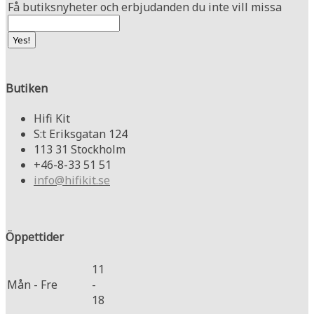
Få butiksnyheter och erbjudanden du inte vill missa
Butiken
Hifi Kit
S:t Eriksgatan 124
113 31 Stockholm
+46-8-33 51 51
info@hifikit.se
Öppettider
11
Mån - Fre
-
18