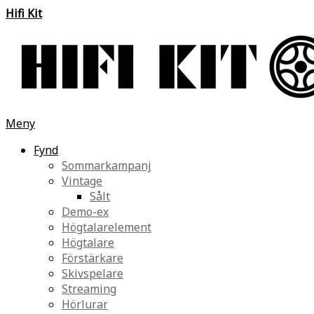
Hifi Kit
Meny
Fynd
Sommarkampanj
Vintage
Sålt
Demo-ex
Högtalarelement
Högtalare
Förstärkare
Skivspelare
Streaming
Hörlurar