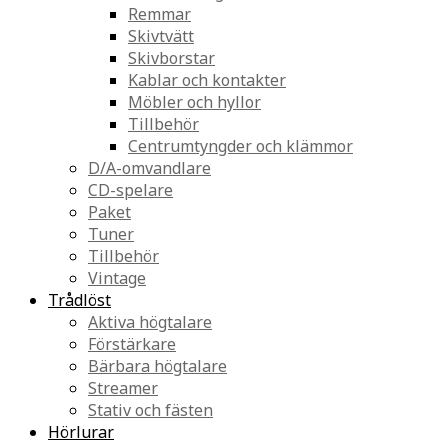
Remmar
Skivtvätt
Skivborstar
Kablar och kontakter
Möbler och hyllor
Tillbehör
Centrumtyngder och klämmor
D/A-omvandlare
CD-spelare
Paket
Tuner
Tillbehör
Vintage
Trådlöst
Aktiva högtalare
Förstärkare
Bärbara högtalare
Streamer
Stativ och fästen
Hörlurar