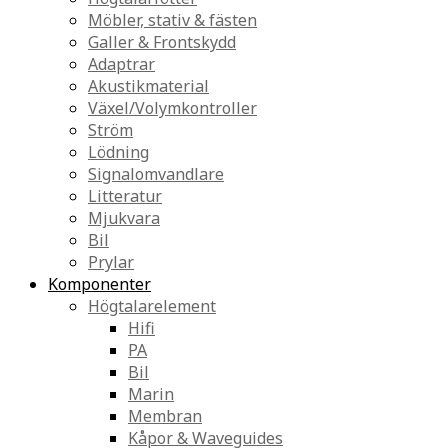
Möbler, stativ & fästen
Galler & Frontskydd
Adaptrar
Akustikmaterial
Växel/Volymkontroller
Ström
Lödning
Signalomvandlare
Litteratur
Mjukvara
Bil
Prylar
Komponenter
Högtalarelement
Hifi
PA
Bil
Marin
Membran
Kåpor & Waveguides