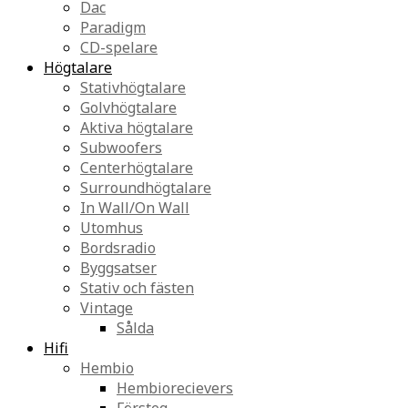
Dac
Paradigm
CD-spelare
Högtalare
Stativhögtalare
Golvhögtalare
Aktiva högtalare
Subwoofers
Centerhögtalare
Surroundhögtalare
In Wall/On Wall
Utomhus
Bordsradio
Byggsatser
Stativ och fästen
Vintage
Sålda
Hifi
Hembio
Hembiorecievers