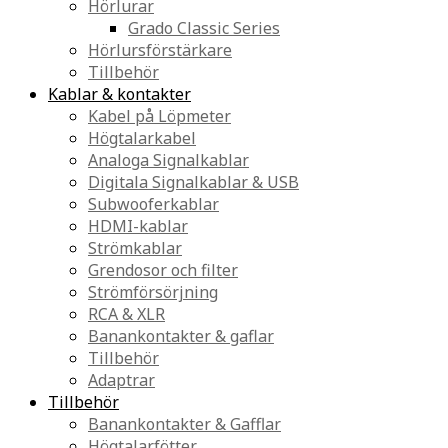
Hörlurar
Grado Classic Series
Hörlursförstärkare
Tillbehör
Kablar & kontakter
Kabel på Löpmeter
Högtalarkabel
Analoga Signalkablar
Digitala Signalkablar & USB
Subwooferkablar
HDMI-kablar
Strömkablar
Grendosor och filter
Strömförsörjning
RCA & XLR
Banankontakter & gaflar
Tillbehör
Adaptrar
Tillbehör
Banankontakter & Gafflar
Högtalarfötter