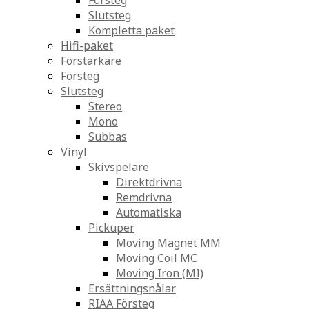
Försteg
Slutsteg
Kompletta paket
Hifi-paket
Förstärkare
Försteg
Slutsteg
Stereo
Mono
Subbas
Vinyl
Skivspelare
Direktdrivna
Remdrivna
Automatiska
Pickuper
Moving Magnet MM
Moving Coil MC
Moving Iron (MI)
Ersättningsnålar
RIAA Försteg