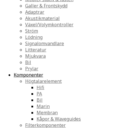
Galler & Frontskydd
Adaptrar
Akustikmaterial
Växel/Volymkontroller
Ström
Lödning
Signalomvandlare
Litteratur
Mjukvara
Bil
Prylar
Komponenter
Högtalarelement
Hifi
PA
Bil
Marin
Membran
Kåpor & Waveguides
Filterkomponenter