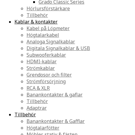
Grado Classic Series
Hörlursförstärkare
Tillbehör
Kablar & kontakter
Kabel på Löpmeter
Högtalarkabel
Analoga Signalkablar
Digitala Signalkablar & USB
Subwooferkablar
HDMI-kablar
Strömkablar
Grendosor och filter
Strömförsörjning
RCA & XLR
Banankontakter & gaflar
Tillbehör
Adaptrar
Tillbehör
Banankontakter & Gafflar
Högtalarfötter
Möbler, stativ & fästen