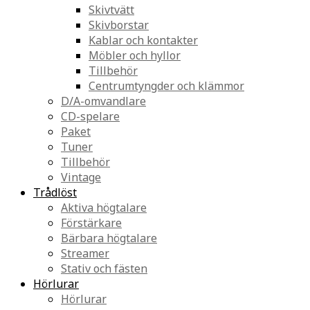
Skivtvätt
Skivborstar
Kablar och kontakter
Möbler och hyllor
Tillbehör
Centrumtyngder och klämmor
D/A-omvandlare
CD-spelare
Paket
Tuner
Tillbehör
Vintage
Trådlöst
Aktiva högtalare
Förstärkare
Bärbara högtalare
Streamer
Stativ och fästen
Hörlurar
Hörlurar