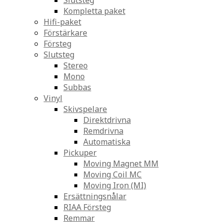
Slutsteg
Kompletta paket
Hifi-paket
Förstärkare
Försteg
Slutsteg
Stereo
Mono
Subbas
Vinyl
Skivspelare
Direktdrivna
Remdrivna
Automatiska
Pickuper
Moving Magnet MM
Moving Coil MC
Moving Iron (MI)
Ersättningsnålar
RIAA Försteg
Remmar