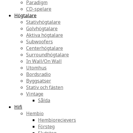
Paradigm
CD-spelare
Högtalare
Stativhögtalare
Golvhögtalare
Aktiva högtalare
Subwoofers
Centerhögtalare
Surroundhögtalare
In Wall/On Wall
Utomhus
Bordsradio
Byggsatser
Stativ och fästen
Vintage
Sålda
Hifi
Hembio
Hembiorecievers
Försteg