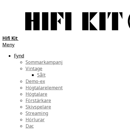
Hifi Kit
Meny
Fynd
Sommarkampanj
Vintage
Sålt
Demo-ex
Högtalarelement
Högtalare
Förstärkare
Skivspelare
Streaming
Hörlurar
Dac