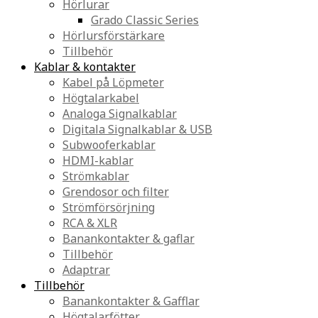
Hörlurar
Grado Classic Series
Hörlursförstärkare
Tillbehör
Kablar & kontakter
Kabel på Löpmeter
Högtalarkabel
Analoga Signalkablar
Digitala Signalkablar & USB
Subwooferkablar
HDMI-kablar
Strömkablar
Grendosor och filter
Strömförsörjning
RCA & XLR
Banankontakter & gaflar
Tillbehör
Adaptrar
Tillbehör
Banankontakter & Gafflar
Högtalarfötter