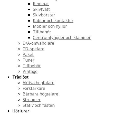
Remmar
Skivtvätt
Skivborstar
Kablar och kontakter
Möbler och hyllor
Tillbehör
Centrumtyngder och klämmor
D/A-omvandlare
CD-spelare
Paket
Tuner
Tillbehör
Vintage
Trådlöst
Aktiva högtalare
Förstärkare
Bärbara högtalare
Streamer
Stativ och fästen
Hörlurar