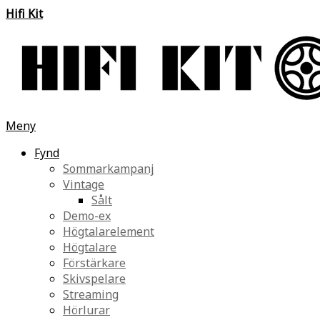
Hifi Kit
Meny
Fynd
Sommarkampanj
Vintage
Sålt
Demo-ex
Högtalarelement
Högtalare
Förstärkare
Skivspelare
Streaming
Hörlurar