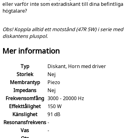
eller varför inte som extradiskant till dina befintliga
högtalare?
Obs! Koppla alltid ett motstånd (
47R 5W)
i serie med
diskantens pluspol.
Mer information
Typ
Diskant, Horn med driver
Storlek
Nej
Membrantyp
Piezo
Impedans
Nej
Frekvensomfång
3000 - 20000 Hz
Effekttålighet
150 W
Känslighet
91 dB
Resonansfrekvens
-
Vas
-