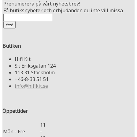
Prenumerera på vårt nyhetsbrev!
Få butiksnyheter och erbjudanden du inte vill missa
Butiken
Hifi Kit
S:t Eriksgatan 124
113 31 Stockholm
+46-8-33 51 51
info@hifikit.se
Öppettider
11
Mån - Fre
-