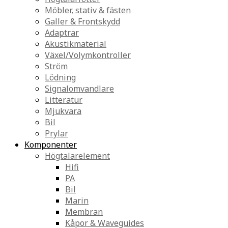
Möbler, stativ & fästen
Galler & Frontskydd
Adaptrar
Akustikmaterial
Växel/Volymkontroller
Ström
Lödning
Signalomvandlare
Litteratur
Mjukvara
Bil
Prylar
Komponenter
Högtalarelement
Hifi
PA
Bil
Marin
Membran
Kåpor & Waveguides