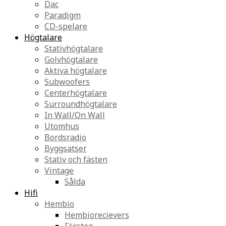
Dac
Paradigm
CD-spelare
Högtalare
Stativhögtalare
Golvhögtalare
Aktiva högtalare
Subwoofers
Centerhögtalare
Surroundhögtalare
In Wall/On Wall
Utomhus
Bordsradio
Byggsatser
Stativ och fästen
Vintage
Sålda
Hifi
Hembio
Hembiorecievers