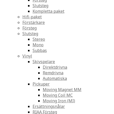
Försteg
Slutsteg
Kompletta paket
Hifi-paket
Förstärkare
Försteg
Slutsteg
Stereo
Mono
Subbas
Vinyl
Skivspelare
Direktdrivna
Remdrivna
Automatiska
Pickuper
Moving Magnet MM
Moving Coil MC
Moving Iron (MI)
Ersättningsnålar
RIAA Försteg