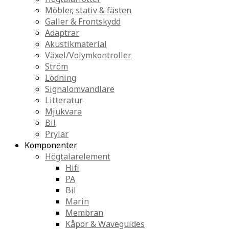
Möbler, stativ & fästen
Galler & Frontskydd
Adaptrar
Akustikmaterial
Växel/Volymkontroller
Ström
Lödning
Signalomvandlare
Litteratur
Mjukvara
Bil
Prylar
Komponenter
Högtalarelement
Hifi
PA
Bil
Marin
Membran
Kåpor & Waveguides