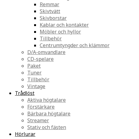
Remmar
Skivtvätt
Skivborstar
Kablar och kontakter
Möbler och hyllor
Tillbehör
Centrumtyngder och klämmor
D/A-omvandlare
CD-spelare
Paket
Tuner
Tillbehör
Vintage
Trådlöst
Aktiva högtalare
Förstärkare
Bärbara högtalare
Streamer
Stativ och fästen
Hörlurar