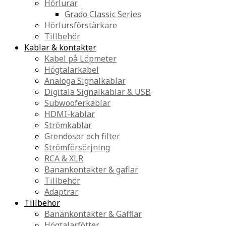
Hörlurar
Grado Classic Series
Hörlursförstärkare
Tillbehör
Kablar & kontakter
Kabel på Löpmeter
Högtalarkabel
Analoga Signalkablar
Digitala Signalkablar & USB
Subwooferkablar
HDMI-kablar
Strömkablar
Grendosor och filter
Strömförsörjning
RCA & XLR
Banankontakter & gaflar
Tillbehör
Adaptrar
Tillbehör
Banankontakter & Gafflar
Högtalarfötter