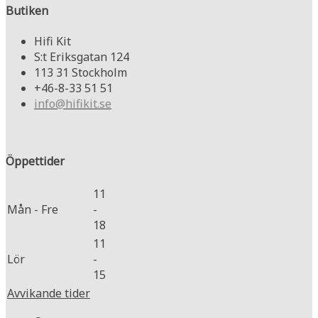
Butiken
Hifi Kit
S:t Eriksgatan 124
113 31 Stockholm
+46-8-33 51 51
info@hifikit.se
Öppettider
11
Mån - Fre
-
18
11
Lör
-
15
Avvikande tider