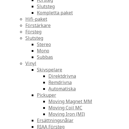
Försteg
Slutsteg
Kompletta paket
Hifi-paket
Förstärkare
Försteg
Slutsteg
Stereo
Mono
Subbas
Vinyl
Skivspelare
Direktdrivna
Remdrivna
Automatiska
Pickuper
Moving Magnet MM
Moving Coil MC
Moving Iron (MI)
Ersättningsnålar
RIAA Försteg