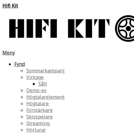
Hifi Kit
Meny
Fynd
Sommarkampanj
Vintage
Sålt
Demo-ex
Högtalarelement
Högtalare
Förstärkare
Skivspelare
Streaming
Hörlurar