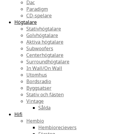
Dac
Paradigm
CD-spelare
Högtalare
Stativhögtalare
Golvhögtalare
Aktiva högtalare
Subwoofers
Centerhögtalare
Surroundhögtalare
In Wall/On Wall
Utomhus
Bordsradio
Byggsatser
Stativ och fästen
Vintage
Sålda
Hifi
Hembio
Hembiorecievers