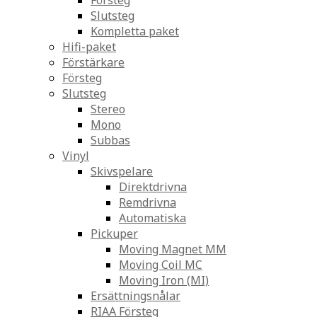
Försteg
Slutsteg
Kompletta paket
Hifi-paket
Förstärkare
Försteg
Slutsteg
Stereo
Mono
Subbas
Vinyl
Skivspelare
Direktdrivna
Remdrivna
Automatiska
Pickuper
Moving Magnet MM
Moving Coil MC
Moving Iron (MI)
Ersättningsnålar
RIAA Försteg