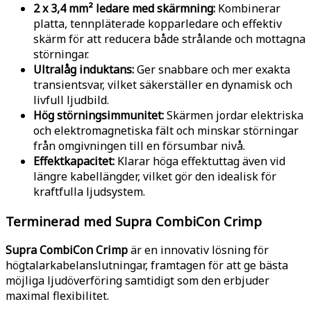
2 x 3,4 mm² ledare med skärmning:
Kombinerar
platta, tennpläterade kopparledare och effektiv
skärm för att reducera både strålande och mottagna
störningar.
Ultralåg induktans:
Ger snabbare och mer exakta
transientsvar, vilket säkerställer en dynamisk och
livfull ljudbild.
Hög störningsimmunitet:
Skärmen jordar elektriska
och elektromagnetiska fält och minskar störningar
från omgivningen till en försumbar nivå.
Effektkapacitet:
Klarar höga effektuttag även vid
längre kabellängder, vilket gör den idealisk för
kraftfulla ljudsystem.
Terminerad med Supra CombiCon Crimp
Supra CombiCon Crimp
är en innovativ lösning för
högtalarkabelanslutningar, framtagen för att ge bästa
möjliga ljudöverföring samtidigt som den erbjuder
maximal flexibilitet.