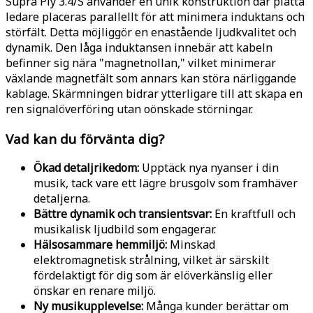
Supra Ply 3.4/S använder en unik konstruktion där platta
ledare placeras parallellt för att minimera induktans och
störfält. Detta möjliggör en enastående ljudkvalitet och
dynamik. Den låga induktansen innebär att kabeln
befinner sig nära "magnetnollan," vilket minimerar
växlande magnetfält som annars kan störa närliggande
kablage. Skärmningen bidrar ytterligare till att skapa en
ren signalöverföring utan oönskade störningar.
Vad kan du förvänta dig?
Ökad detaljrikedom:
Upptäck nya nyanser i din
musik, tack vare ett lägre brusgolv som framhäver
detaljerna.
Bättre dynamik och transientsvar:
En kraftfull och
musikalisk ljudbild som engagerar.
Hälsosammare hemmiljö:
Minskad
elektromagnetisk strålning, vilket är särskilt
fördelaktigt för dig som är elöverkänslig eller
önskar en renare miljö.
Ny musikupplevelse:
Många kunder berättar om