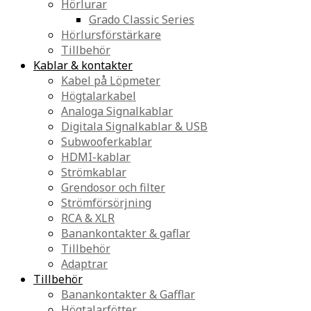
Hörlurar
Grado Classic Series
Hörlursförstärkare
Tillbehör
Kablar & kontakter
Kabel på Löpmeter
Högtalarkabel
Analoga Signalkablar
Digitala Signalkablar & USB
Subwooferkablar
HDMI-kablar
Strömkablar
Grendosor och filter
Strömförsörjning
RCA & XLR
Banankontakter & gaflar
Tillbehör
Adaptrar
Tillbehör
Banankontakter & Gafflar
Högtalarfötter