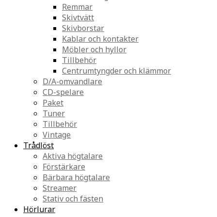
Remmar
Skivtvätt
Skivborstar
Kablar och kontakter
Möbler och hyllor
Tillbehör
Centrumtyngder och klämmor
D/A-omvandlare
CD-spelare
Paket
Tuner
Tillbehör
Vintage
Trådlöst
Aktiva högtalare
Förstärkare
Bärbara högtalare
Streamer
Stativ och fästen
Hörlurar