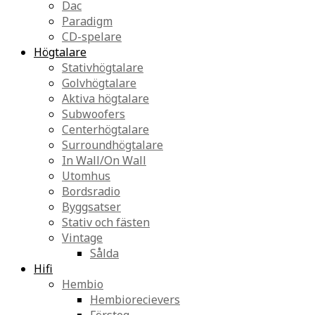
Dac
Paradigm
CD-spelare
Högtalare
Stativhögtalare
Golvhögtalare
Aktiva högtalare
Subwoofers
Centerhögtalare
Surroundhögtalare
In Wall/On Wall
Utomhus
Bordsradio
Byggsatser
Stativ och fästen
Vintage
Sålda
Hifi
Hembio
Hembiorecievers