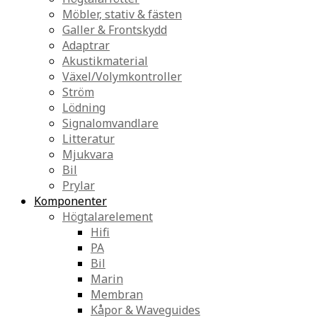
Möbler, stativ & fästen
Galler & Frontskydd
Adaptrar
Akustikmaterial
Växel/Volymkontroller
Ström
Lödning
Signalomvandlare
Litteratur
Mjukvara
Bil
Prylar
Komponenter
Högtalarelement
Hifi
PA
Bil
Marin
Membran
Kåpor & Waveguides