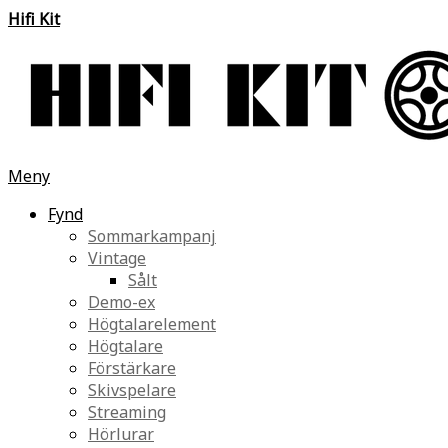
Hifi Kit
Meny
Fynd
Sommarkampanj
Vintage
Sålt
Demo-ex
Högtalarelement
Högtalare
Förstärkare
Skivspelare
Streaming
Hörlurar