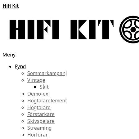
Hifi Kit
Meny
Fynd
Sommarkampanj
Vintage
Sålt
Demo-ex
Högtalarelement
Högtalare
Förstärkare
Skivspelare
Streaming
Hörlurar