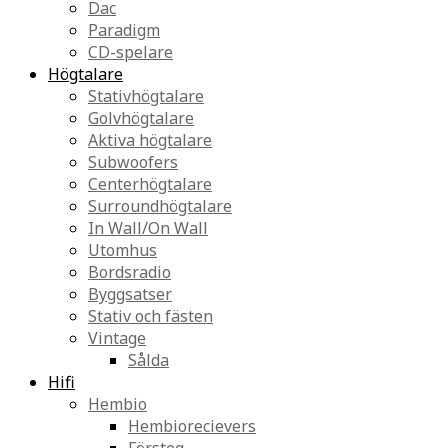
Dac
Paradigm
CD-spelare
Högtalare
Stativhögtalare
Golvhögtalare
Aktiva högtalare
Subwoofers
Centerhögtalare
Surroundhögtalare
In Wall/On Wall
Utomhus
Bordsradio
Byggsatser
Stativ och fästen
Vintage
Sålda
Hifi
Hembio
Hembiorecievers