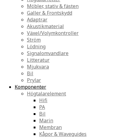
Möbler, stativ & fästen
Galler & Frontskydd
Adaptrar
Akustikmaterial
Växel/Volymkontroller
Ström
Lödning
Signalomvandlare
Litteratur
Mjukvara
Bil
Prylar
Komponenter
Högtalarelement
Hifi
PA
Bil
Marin
Membran
Kåpor & Waveguides