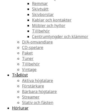
Remmar
Skivtvätt
Skivborstar
Kablar och kontakter
Möbler och hyllor
Tillbehör
Centrumtyngder och klämmor
D/A-omvandlare
CD-spelare
Paket
Tuner
Tillbehör
Vintage
Trådlöst
Aktiva högtalare
Förstärkare
Bärbara högtalare
Streamer
Stativ och fästen
Hörlurar