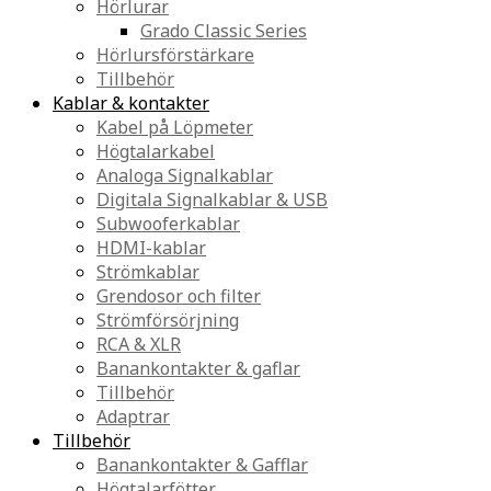
Hörlurar
Grado Classic Series
Hörlursförstärkare
Tillbehör
Kablar & kontakter
Kabel på Löpmeter
Högtalarkabel
Analoga Signalkablar
Digitala Signalkablar & USB
Subwooferkablar
HDMI-kablar
Strömkablar
Grendosor och filter
Strömförsörjning
RCA & XLR
Banankontakter & gaflar
Tillbehör
Adaptrar
Tillbehör
Banankontakter & Gafflar
Högtalarfötter