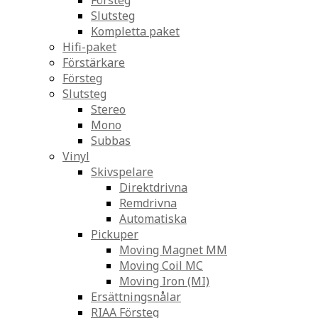
Försteg
Slutsteg
Kompletta paket
Hifi-paket
Förstärkare
Försteg
Slutsteg
Stereo
Mono
Subbas
Vinyl
Skivspelare
Direktdrivna
Remdrivna
Automatiska
Pickuper
Moving Magnet MM
Moving Coil MC
Moving Iron (MI)
Ersättningsnålar
RIAA Försteg