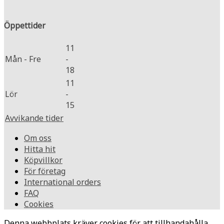
Öppettider
11
Mån - Fre
-
18
11
Lör
-
15
Avvikande tider
Om oss
Hitta hit
Köpvillkor
För företag
International orders
FAQ
Cookies
Denna webbplats kräver cookies för att tillhandahålla