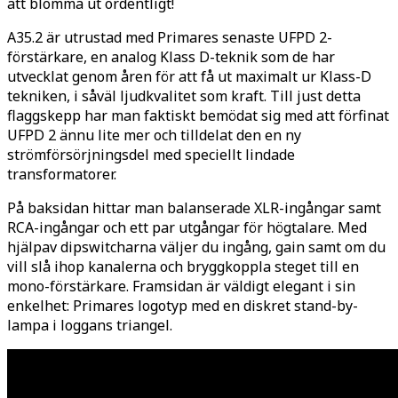
att blomma ut ordentligt!
A35.2 är utrustad med Primares senaste UFPD 2-
förstärkare, en analog Klass D-teknik som de har
utvecklat genom åren för att få ut maximalt ur Klass-D
tekniken, i såväl ljudkvalitet som kraft. Till just detta
flaggskepp har man faktiskt bemödat sig med att förfinat
UFPD 2 ännu lite mer och tilldelat den en ny
strömförsörjningsdel med speciellt lindade
transformatorer.
På baksidan hittar man balanserade XLR-ingångar samt
RCA-ingångar och ett par utgångar för högtalare. Med
hjälpav dipswitcharna väljer du ingång, gain samt om du
vill slå ihop kanalerna och bryggkoppla steget till en
mono-förstärkare. Framsidan är väldigt elegant i sin
enkelhet: Primares logotyp med en diskret stand-by-
lampa i loggans triangel.