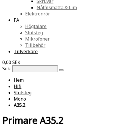
Skruvar
Nålfilsmatta & Lim
Elektronrör
PA
Högtalare
Slutsteg
Mikrofoner
Tillbehör
Tillverkare
0,00 SEK
Sök:
Hem
Hifi
Slutsteg
Mono
A35.2
Primare A35.2