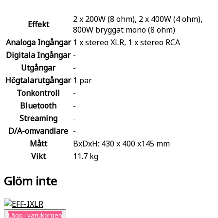
2 x 200W (8 ohm), 2 x 400W (4 ohm),
Effekt
800W bryggat mono (8 ohm)
Analoga Ingångar
1 x stereo XLR, 1 x stereo RCA
Digitala Ingångar
-
Utgångar
-
Högtalarutgångar
1 par
Tonkontroll
-
Bluetooth
-
Streaming
-
D/A-omvandlare
-
Mått
BxDxH: 430 x 400 x145 mm
Vikt
11.7 kg
Glöm inte
Lägg i varukorgen