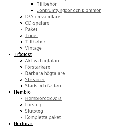
Tillbehör
Centrumtyngder och klämmor
D/A-omvandlare
CD-spelare
Paket
Tuner
Tillbehör
Vintage
Trådlöst
Aktiva högtalare
Förstärkare
Bärbara högtalare
Streamer
Stativ och fästen
Hembio
Hembiorecievers
Försteg
Slutsteg
Kompletta paket
Hörlurar