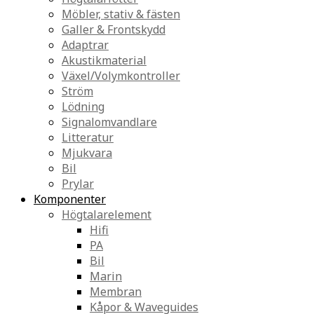
Möbler, stativ & fästen
Galler & Frontskydd
Adaptrar
Akustikmaterial
Växel/Volymkontroller
Ström
Lödning
Signalomvandlare
Litteratur
Mjukvara
Bil
Prylar
Komponenter
Högtalarelement
Hifi
PA
Bil
Marin
Membran
Kåpor & Waveguides