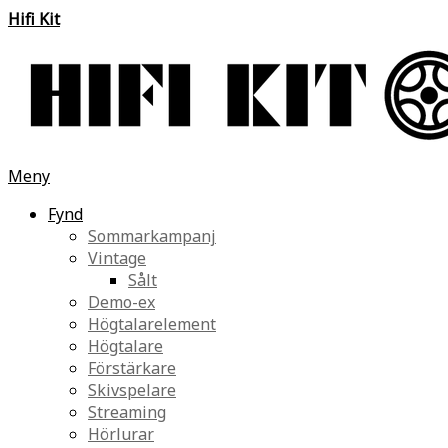
Hifi Kit
Meny
Fynd
Sommarkampanj
Vintage
Sålt
Demo-ex
Högtalarelement
Högtalare
Förstärkare
Skivspelare
Streaming
Hörlurar