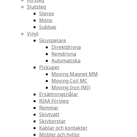
Försteg
Slutsteg
Stereo
Mono
Subbas
Vinyl
Skivspelare
Direktdrivna
Remdrivna
Automatiska
Pickuper
Moving Magnet MM
Moving Coil MC
Moving Iron (MI)
Ersättningsnålar
RIAA Försteg
Remmar
Skivtvätt
Skivborstar
Kablar och kontakter
Möbler och hyllor