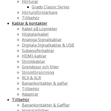
Hörlurar
Grado Classic Series
Hörlursförstärkare
Tillbehör
Kablar & kontakter
Kabel på Löpmeter
Högtalarkabel
Analoga Signalkablar
Digitala Signalkablar & USB
Subwooferkablar
HDMI-kablar
Strömkablar
Grendosor och filter
Strömförsörjning
RCA & XLR
Banankontakter & gaflar
Tillbehör
Adaptrar
Tillbehör
Banankontakter & Gafflar
Högtalarfötter