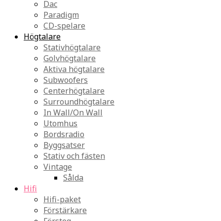
Dac
Paradigm
CD-spelare
Högtalare
Stativhögtalare
Golvhögtalare
Aktiva högtalare
Subwoofers
Centerhögtalare
Surroundhögtalare
In Wall/On Wall
Utomhus
Bordsradio
Byggsatser
Stativ och fästen
Vintage
Sålda
Hifi
Hifi-paket
Förstärkare