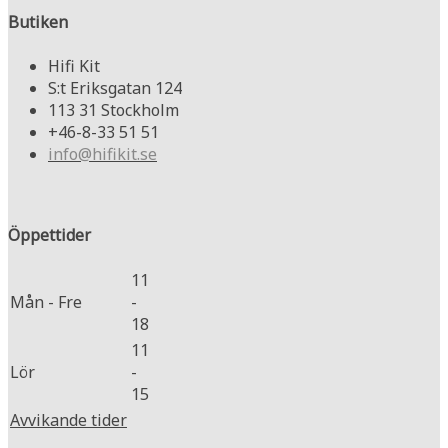
Butiken
Hifi Kit
S:t Eriksgatan 124
113 31 Stockholm
+46-8-33 51 51
info@hifikit.se
Öppettider
11
Mån - Fre
-
18
11
Lör
-
15
Avvikande tider