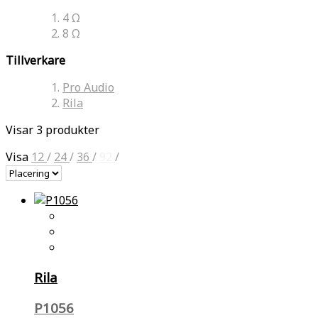
4 Ω
8 Ω
Tillverkare
Pro Audio
Rila
Visar 3 produkter
Visa
12
/
24
/
36
/
92
/
Rila
P1056