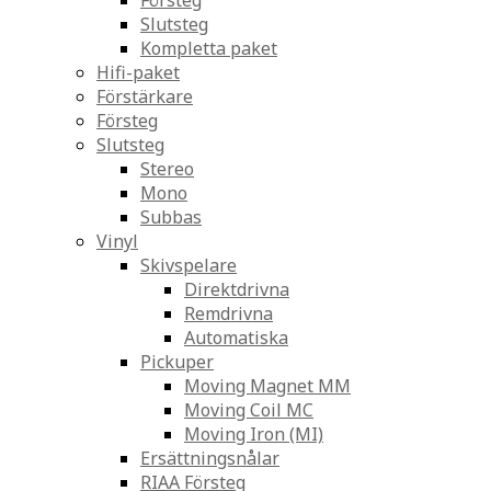
Försteg
Slutsteg
Kompletta paket
Hifi-paket
Förstärkare
Försteg
Slutsteg
Stereo
Mono
Subbas
Vinyl
Skivspelare
Direktdrivna
Remdrivna
Automatiska
Pickuper
Moving Magnet MM
Moving Coil MC
Moving Iron (MI)
Ersättningsnålar
RIAA Försteg