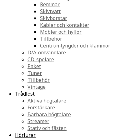
Remmar
Skivtvätt
Skivborstar
Kablar och kontakter
Möbler och hyllor
Tillbehör
Centrumtyngder och klämmor
D/A-omvandlare
CD-spelare
Paket
Tuner
Tillbehör
Vintage
Trådlöst
Aktiva högtalare
Förstärkare
Bärbara högtalare
Streamer
Stativ och fästen
Hörlurar