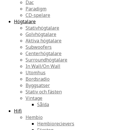
Dac
Paradigm
CD-spelare
Högtalare
Stativhögtalare
Golvhögtalare
Aktiva högtalare
Subwoofers
Centerhögtalare
Surroundhögtalare
In Wall/On Wall
Utomhus
Bordsradio
Byggsatser
Stativ och fästen
Vintage
Sålda
Hifi
Hembio
Hembiorecievers