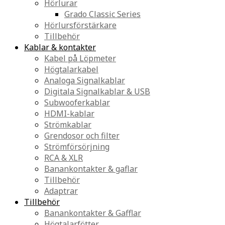
Hörlurar
Grado Classic Series
Hörlursförstärkare
Tillbehör
Kablar & kontakter
Kabel på Löpmeter
Högtalarkabel
Analoga Signalkablar
Digitala Signalkablar & USB
Subwooferkablar
HDMI-kablar
Strömkablar
Grendosor och filter
Strömförsörjning
RCA & XLR
Banankontakter & gaflar
Tillbehör
Adaptrar
Tillbehör
Banankontakter & Gafflar
Högtalarfötter