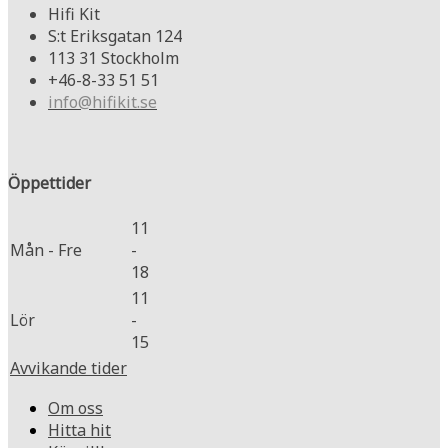
Hifi Kit
S:t Eriksgatan 124
113 31 Stockholm
+46-8-33 51 51
info@hifikit.se
Öppettider
11
Mån - Fre
-
18
11
Lör
-
15
Avvikande tider
Om oss
Hitta hit