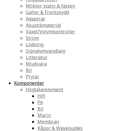
Möbler, stativ & fästen
Galler & Frontskydd
Adaptrar
Akustikmaterial
Växel/Volymkontroller
Ström
Lödning
Signalomvandlare
Litteratur
Mjukvara
Bil
Prylar
Komponenter
Högtalarelement
Hifi
PA
Bil
Marin
Membran
Kåpor & Waveguides