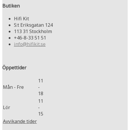
Butiken
Hifi Kit
S:t Eriksgatan 124
113 31 Stockholm
+46-8-33 51 51
info@hifikit.se
Öppettider
11
Mån - Fre
-
18
11
Lör
-
15
Avvikande tider