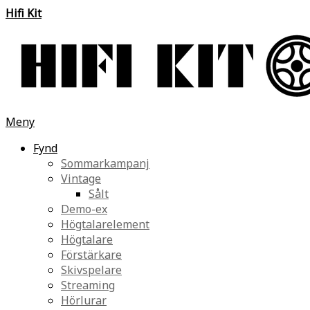
Hifi Kit
Meny
Fynd
Sommarkampanj
Vintage
Sålt
Demo-ex
Högtalarelement
Högtalare
Förstärkare
Skivspelare
Streaming
Hörlurar