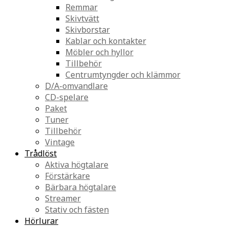
Remmar
Skivtvätt
Skivborstar
Kablar och kontakter
Möbler och hyllor
Tillbehör
Centrumtyngder och klämmor
D/A-omvandlare
CD-spelare
Paket
Tuner
Tillbehör
Vintage
Trådlöst
Aktiva högtalare
Förstärkare
Bärbara högtalare
Streamer
Stativ och fästen
Hörlurar