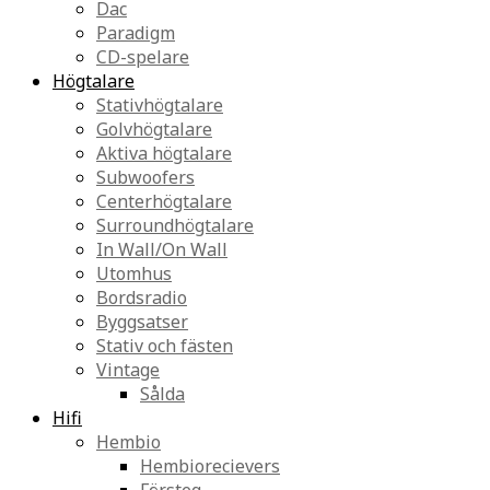
Dac
Paradigm
CD-spelare
Högtalare
Stativhögtalare
Golvhögtalare
Aktiva högtalare
Subwoofers
Centerhögtalare
Surroundhögtalare
In Wall/On Wall
Utomhus
Bordsradio
Byggsatser
Stativ och fästen
Vintage
Sålda
Hifi
Hembio
Hembiorecievers