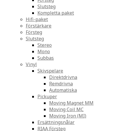
Försteg
Slutsteg
Kompletta paket
Hifi-paket
Förstärkare
Försteg
Slutsteg
Stereo
Mono
Subbas
Vinyl
Skivspelare
Direktdrivna
Remdrivna
Automatiska
Pickuper
Moving Magnet MM
Moving Coil MC
Moving Iron (MI)
Ersättningsnålar
RIAA Försteg