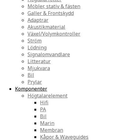
Möbler, stativ & fästen
Galler & Frontskydd
Adaptrar
Akustikmaterial
Växel/Volymkontroller
Ström
Lödning
Signalomvandlare
Litteratur
Mjukvara
Bil
Prylar
Komponenter
Högtalarelement
Hifi
PA
Bil
Marin
Membran
Kåpor & Waveguides