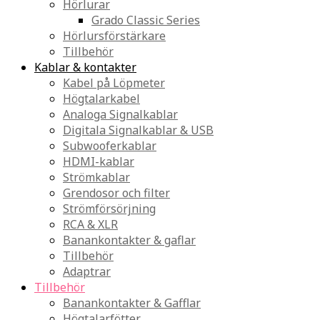
Hörlurar
Grado Classic Series
Hörlursförstärkare
Tillbehör
Kablar & kontakter
Kabel på Löpmeter
Högtalarkabel
Analoga Signalkablar
Digitala Signalkablar & USB
Subwooferkablar
HDMI-kablar
Strömkablar
Grendosor och filter
Strömförsörjning
RCA & XLR
Banankontakter & gaflar
Tillbehör
Adaptrar
Tillbehör
Banankontakter & Gafflar
Högtalarfötter