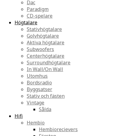
Dac
Paradigm
CD-spelare
Högtalare
Stativhögtalare
Golvhögtalare
Aktiva högtalare
Subwoofers
Centerhögtalare
Surroundhögtalare
In Wall/On Wall
Utomhus
Bordsradio
Byggsatser
Stativ och fästen
Vintage
Sålda
Hifi
Hembio
Hembiorecievers