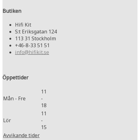
Butiken
Hifi Kit
S:t Eriksgatan 124
113 31 Stockholm
+46-8-33 51 51
info@hifikit.se
Öppettider
11
Mån - Fre
-
18
11
Lör
-
15
Avvikande tider