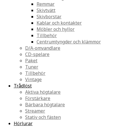
Remmar
Skivtvätt
Skivborstar
Kablar och kontakter
Möbler och hyllor
Tillbehör
Centrumtyngder och klämmor
D/A-omvandlare
CD-spelare
Paket
Tuner
Tillbehör
Vintage
Trådlöst
Aktiva högtalare
Förstärkare
Bärbara högtalare
Streamer
Stativ och fästen
Hörlurar