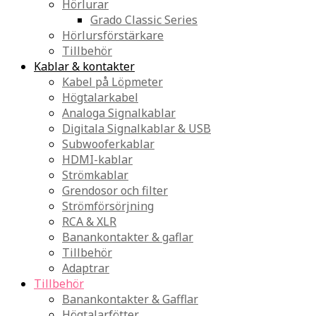
Hörlurar
Grado Classic Series
Hörlursförstärkare
Tillbehör
Kablar & kontakter
Kabel på Löpmeter
Högtalarkabel
Analoga Signalkablar
Digitala Signalkablar & USB
Subwooferkablar
HDMI-kablar
Strömkablar
Grendosor och filter
Strömförsörjning
RCA & XLR
Banankontakter & gaflar
Tillbehör
Adaptrar
Tillbehör
Banankontakter & Gafflar
Högtalarfötter