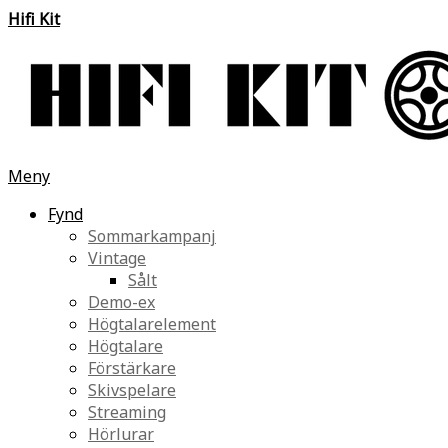
Hifi Kit
Meny
Fynd
Sommarkampanj
Vintage
Sålt
Demo-ex
Högtalarelement
Högtalare
Förstärkare
Skivspelare
Streaming
Hörlurar