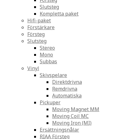
Försteg
Slutsteg
Kompletta paket
Hifi-paket
Förstärkare
Försteg
Slutsteg
Stereo
Mono
Subbas
Vinyl
Skivspelare
Direktdrivna
Remdrivna
Automatiska
Pickuper
Moving Magnet MM
Moving Coil MC
Moving Iron (MI)
Ersättningsnålar
RIAA Försteg