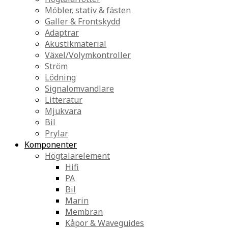
Möbler, stativ & fästen
Galler & Frontskydd
Adaptrar
Akustikmaterial
Växel/Volymkontroller
Ström
Lödning
Signalomvandlare
Litteratur
Mjukvara
Bil
Prylar
Komponenter
Högtalarelement
Hifi
PA
Bil
Marin
Membran
Kåpor & Waveguides