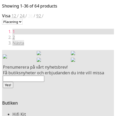
Showing 1-36 of 64 products
Visa
12
/
24
/
36
/
92
/
1
2
Nästa
Prenumerera på vårt nyhetsbrev!
Få butiksnyheter och erbjudanden du inte vill missa
Butiken
Hifi Kit