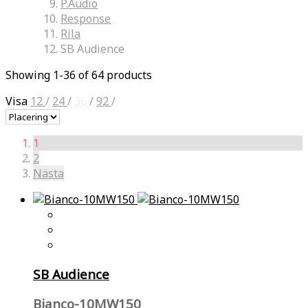
P.Audio
Response
Rila
SB Audience
Showing 1-36 of 64 products
Visa
12
/
24
/
36
/
92
/
1
2
Nästa
SB Audience
Bianco-10MW150