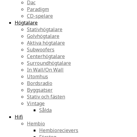
Dac
Paradigm
CD-spelare
Högtalare
Stativhögtalare
Golvhögtalare
Aktiva högtalare
Subwoofers
Centerhögtalare
Surroundhögtalare
In Wall/On Wall
Utomhus
Bordsradio
Byggsatser
Stativ och fästen
Vintage
Sålda
Hifi
Hembio
Hembiorecievers