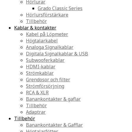
Hörlurar
Grado Classic Series
Hörlursförstärkare
Tillbehör
Kablar & kontakter
Kabel på Löpmeter
Högtalarkabel
Analoga Signalkablar
Digitala Signalkablar & USB
Subwooferkablar
HDMI-kablar
Strömkablar
Grendosor och filter
Strömförsörjning
RCA & XLR
Banankontakter & gaflar
Tillbehör
Adaptrar
Tillbehör
Banankontakter & Gafflar
Högtalarfötter