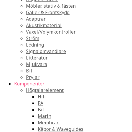
Möbler, stativ & fästen
Galler & Frontskydd
Adaptrar
Akustikmaterial
Växel/Volymkontroller
Ström
Lödning
Signalomvandlare
Litteratur
Mjukvara
Bil
Prylar
Komponenter
Högtalarelement
Hifi
PA
Bil
Marin
Membran
Kåpor & Waveguides