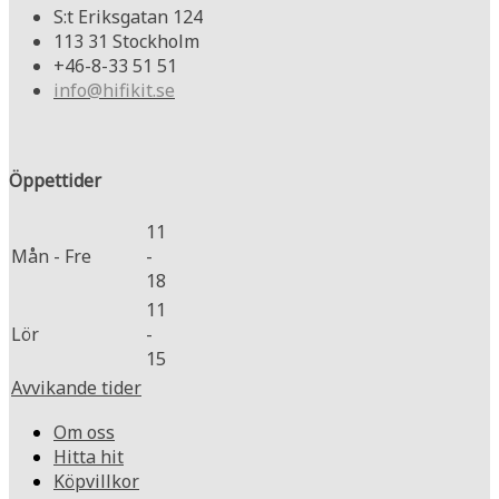
S:t Eriksgatan 124
113 31 Stockholm
+46-8-33 51 51
info@hifikit.se
Öppettider
11
Mån - Fre
-
18
11
Lör
-
15
Avvikande tider
Om oss
Hitta hit
Köpvillkor