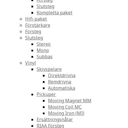
Försteg
Slutsteg
Kompletta paket
Hifi-paket
Förstärkare
Försteg
Slutsteg
Stereo
Mono
Subbas
Vinyl
Skivspelare
Direktdrivna
Remdrivna
Automatiska
Pickuper
Moving Magnet MM
Moving Coil MC
Moving Iron (MI)
Ersättningsnålar
RIAA Försteg