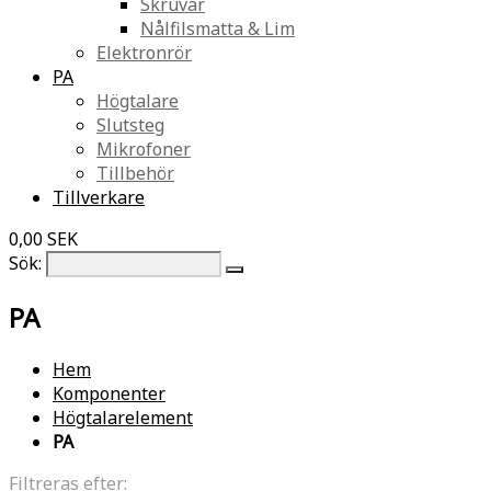
Skruvar
Nålfilsmatta & Lim
Elektronrör
PA
Högtalare
Slutsteg
Mikrofoner
Tillbehör
Tillverkare
0,00 SEK
Sök:
PA
Hem
Komponenter
Högtalarelement
PA
Filtreras efter: