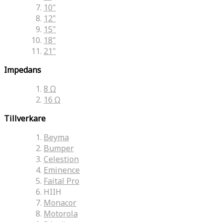
10"
12"
15"
18"
21"
Impedans
8 Ω
16 Ω
Tillverkare
Beyma
Bumper
Celestion
Eminence
Faital Pro
HIIH
Monacor
Motorola