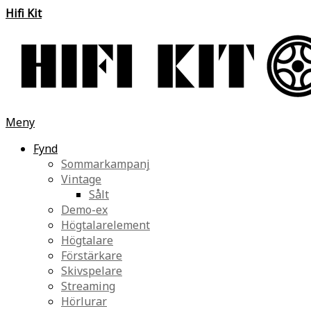
Hifi Kit
Meny
Fynd
Sommarkampanj
Vintage
Sålt
Demo-ex
Högtalarelement
Högtalare
Förstärkare
Skivspelare
Streaming
Hörlurar