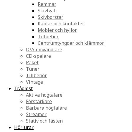
Remmar
Skivtvätt
Skivborstar
Kablar och kontakter
Möbler och hyllor
Tillbehör
Centrumtyngder och klämmor
D/A-omvandlare
CD-spelare
Paket
Tuner
Tillbehör
Vintage
Trådlöst
Aktiva högtalare
Förstärkare
Bärbara högtalare
Streamer
Stativ och fästen
Hörlurar