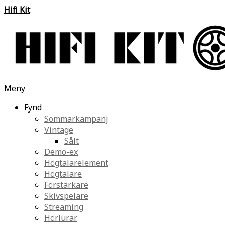
Hifi Kit
Meny
Fynd
Sommarkampanj
Vintage
Sålt
Demo-ex
Högtalarelement
Högtalare
Förstärkare
Skivspelare
Streaming
Hörlurar