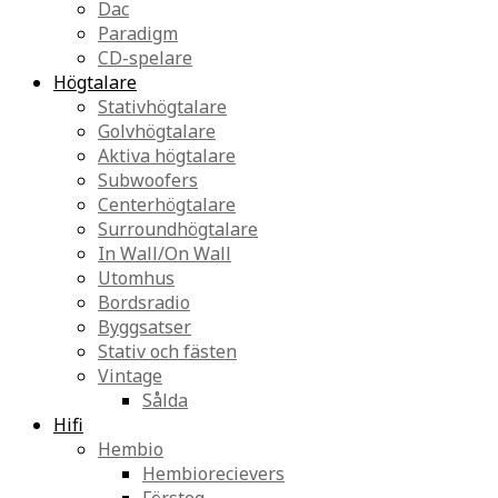
Dac
Paradigm
CD-spelare
Högtalare
Stativhögtalare
Golvhögtalare
Aktiva högtalare
Subwoofers
Centerhögtalare
Surroundhögtalare
In Wall/On Wall
Utomhus
Bordsradio
Byggsatser
Stativ och fästen
Vintage
Sålda
Hifi
Hembio
Hembiorecievers