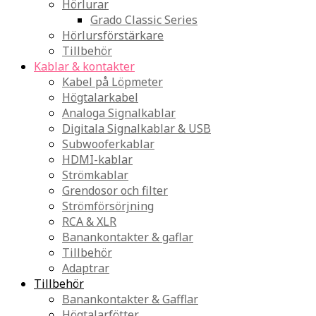
Hörlurar
Grado Classic Series
Hörlursförstärkare
Tillbehör
Kablar & kontakter
Kabel på Löpmeter
Högtalarkabel
Analoga Signalkablar
Digitala Signalkablar & USB
Subwooferkablar
HDMI-kablar
Strömkablar
Grendosor och filter
Strömförsörjning
RCA & XLR
Banankontakter & gaflar
Tillbehör
Adaptrar
Tillbehör
Banankontakter & Gafflar
Högtalarfötter