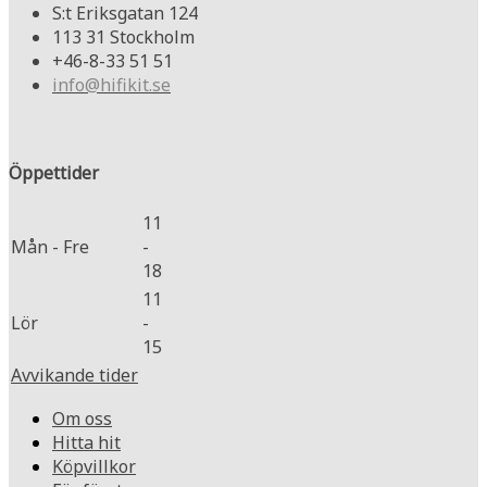
S:t Eriksgatan 124
113 31 Stockholm
+46-8-33 51 51
info@hifikit.se
Öppettider
11
Mån - Fre
-
18
11
Lör
-
15
Avvikande tider
Om oss
Hitta hit
Köpvillkor