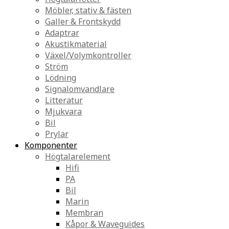
Möbler, stativ & fästen
Galler & Frontskydd
Adaptrar
Akustikmaterial
Växel/Volymkontroller
Ström
Lödning
Signalomvandlare
Litteratur
Mjukvara
Bil
Prylar
Komponenter
Högtalarelement
Hifi
PA
Bil
Marin
Membran
Kåpor & Waveguides