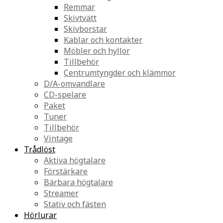
Remmar
Skivtvätt
Skivborstar
Kablar och kontakter
Möbler och hyllor
Tillbehör
Centrumtyngder och klämmor
D/A-omvandlare
CD-spelare
Paket
Tuner
Tillbehör
Vintage
Trådlöst
Aktiva högtalare
Förstärkare
Bärbara högtalare
Streamer
Stativ och fästen
Hörlurar