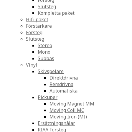
Försteg
Slutsteg
Kompletta paket
Hifi-paket
Förstärkare
Försteg
Slutsteg
Stereo
Mono
Subbas
Vinyl
Skivspelare
Direktdrivna
Remdrivna
Automatiska
Pickuper
Moving Magnet MM
Moving Coil MC
Moving Iron (MI)
Ersättningsnålar
RIAA Försteg