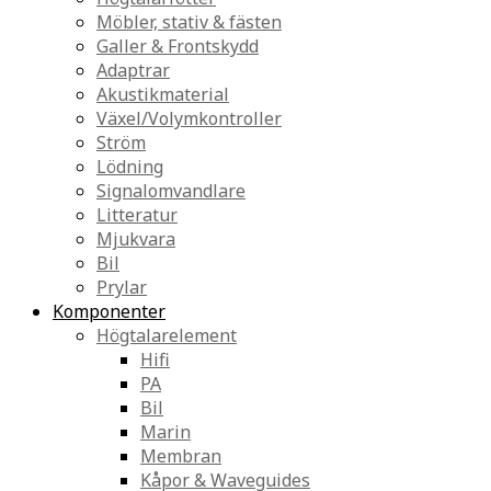
Möbler, stativ & fästen
Galler & Frontskydd
Adaptrar
Akustikmaterial
Växel/Volymkontroller
Ström
Lödning
Signalomvandlare
Litteratur
Mjukvara
Bil
Prylar
Komponenter
Högtalarelement
Hifi
PA
Bil
Marin
Membran
Kåpor & Waveguides