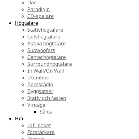
Dac
Paradigm
CD-spelare
Högtalare
Stativhögtalare
Golvhögtalare
Aktiva högtalare
Subwoofers
Centerhögtalare
Surroundhögtalare
In Wall/On Wall
Utomhus
Bordsradio
Byggsatser
Stativ och fästen
Vintage
Sålda
Hifi
Hifi-paket
Förstärkare