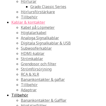
Hörlurar
Grado Classic Series
Hörlursförstärkare
Tillbehör
Kablar & kontakter
Kabel på Löpmeter
Högtalarkabel
Analoga Signalkablar
Digitala Signalkablar & USB
Subwooferkablar
HDMI-kablar
Strömkablar
Grendosor och filter
Strömförsörjning
RCA & XLR
Banankontakter & gaflar
Tillbehör
Adaptrar
Tillbehör
Banankontakter & Gafflar
Högtalarfötter