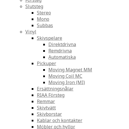
Försteg
Slutsteg
Stereo
Mono
Subbas
Vinyl
Skivspelare
Direktdrivna
Remdrivna
Automatiska
Pickuper
Moving Magnet MM
Moving Coil MC
Moving Iron (MI)
Ersättningsnålar
RIAA Försteg
Remmar
Skivtvätt
Skivborstar
Kablar och kontakter
Möbler och hyllor