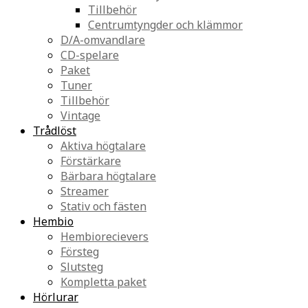
Tillbehör
Centrumtyngder och klämmor
D/A-omvandlare
CD-spelare
Paket
Tuner
Tillbehör
Vintage
Trådlöst
Aktiva högtalare
Förstärkare
Bärbara högtalare
Streamer
Stativ och fästen
Hembio
Hembiorecievers
Försteg
Slutsteg
Kompletta paket
Hörlurar