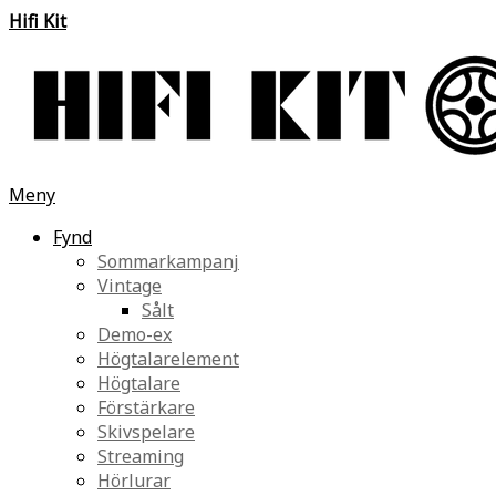
Hifi Kit
Meny
Fynd
Sommarkampanj
Vintage
Sålt
Demo-ex
Högtalarelement
Högtalare
Förstärkare
Skivspelare
Streaming
Hörlurar