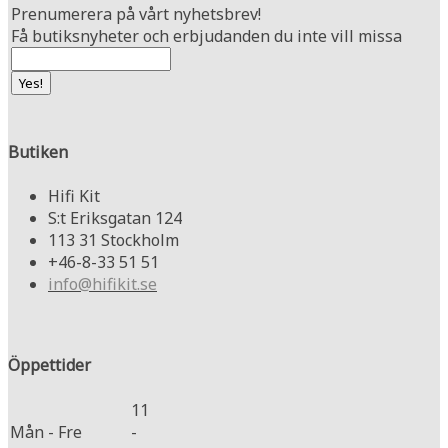
Prenumerera på vårt nyhetsbrev!
Få butiksnyheter och erbjudanden du inte vill missa
Butiken
Hifi Kit
S:t Eriksgatan 124
113 31 Stockholm
+46-8-33 51 51
info@hifikit.se
Öppettider
11
Mån - Fre
-