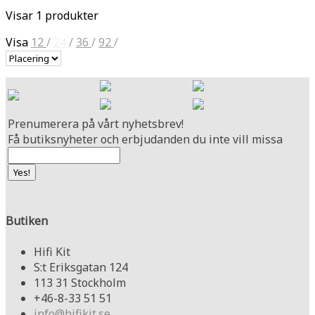
Visar 1 produkter
Visa
12
/
24
/
36
/
92
/
Prenumerera på vårt nyhetsbrev!
Få butiksnyheter och erbjudanden du inte vill missa
Butiken
Hifi Kit
S:t Eriksgatan 124
113 31 Stockholm
+46-8-33 51 51
info@hifikit.se