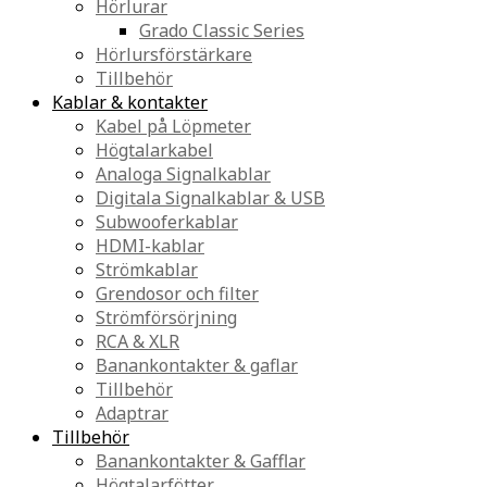
Hörlurar
Grado Classic Series
Hörlursförstärkare
Tillbehör
Kablar & kontakter
Kabel på Löpmeter
Högtalarkabel
Analoga Signalkablar
Digitala Signalkablar & USB
Subwooferkablar
HDMI-kablar
Strömkablar
Grendosor och filter
Strömförsörjning
RCA & XLR
Banankontakter & gaflar
Tillbehör
Adaptrar
Tillbehör
Banankontakter & Gafflar
Högtalarfötter