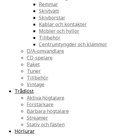
Remmar
Skivtvätt
Skivborstar
Kablar och kontakter
Möbler och hyllor
Tillbehör
Centrumtyngder och klämmor
D/A-omvandlare
CD-spelare
Paket
Tuner
Tillbehör
Vintage
Trådlöst
Aktiva högtalare
Förstärkare
Bärbara högtalare
Streamer
Stativ och fästen
Hörlurar