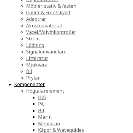
Möbler, stativ & fästen
Galler & Frontskydd
Adaptrar
Akustikmaterial
Växel/Volymkontroller
Ström
Lödning
Signalomvandlare
Litteratur
Mjukvara
Bil
Prylar
Komponenter
Högtalarelement
Hifi
PA
Bil
Marin
Membran
Kåpor & Waveguides