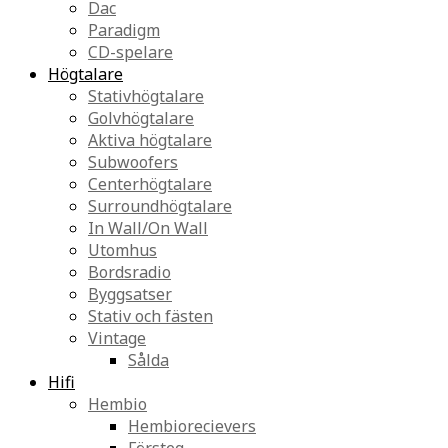
Dac
Paradigm
CD-spelare
Högtalare
Stativhögtalare
Golvhögtalare
Aktiva högtalare
Subwoofers
Centerhögtalare
Surroundhögtalare
In Wall/On Wall
Utomhus
Bordsradio
Byggsatser
Stativ och fästen
Vintage
Sålda
Hifi
Hembio
Hembiorecievers