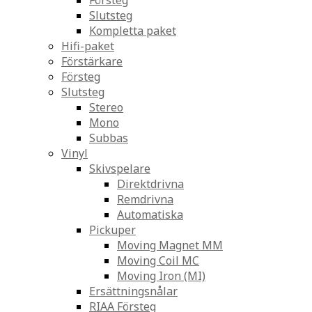
Försteg
Slutsteg
Kompletta paket
Hifi-paket
Förstärkare
Försteg
Slutsteg
Stereo
Mono
Subbas
Vinyl
Skivspelare
Direktdrivna
Remdrivna
Automatiska
Pickuper
Moving Magnet MM
Moving Coil MC
Moving Iron (MI)
Ersättningsnålar
RIAA Försteg