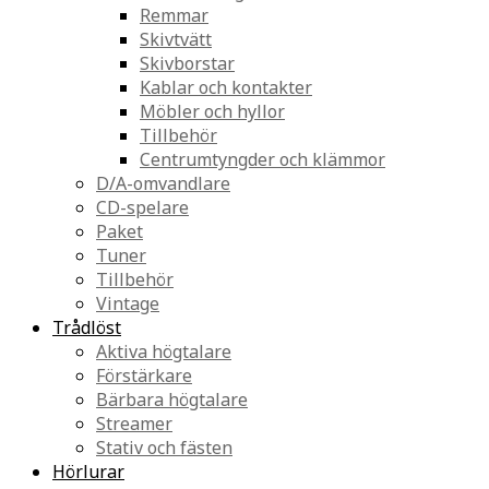
Remmar
Skivtvätt
Skivborstar
Kablar och kontakter
Möbler och hyllor
Tillbehör
Centrumtyngder och klämmor
D/A-omvandlare
CD-spelare
Paket
Tuner
Tillbehör
Vintage
Trådlöst
Aktiva högtalare
Förstärkare
Bärbara högtalare
Streamer
Stativ och fästen
Hörlurar