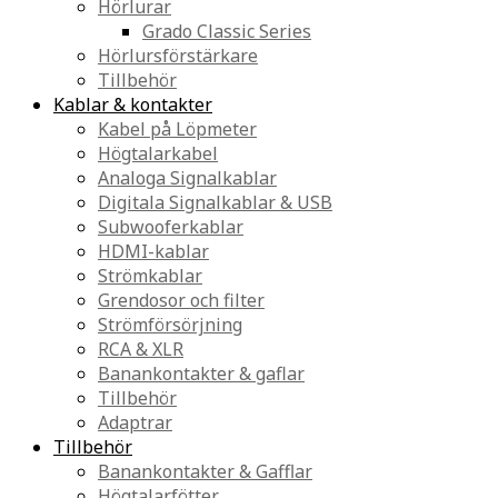
Hörlurar
Grado Classic Series
Hörlursförstärkare
Tillbehör
Kablar & kontakter
Kabel på Löpmeter
Högtalarkabel
Analoga Signalkablar
Digitala Signalkablar & USB
Subwooferkablar
HDMI-kablar
Strömkablar
Grendosor och filter
Strömförsörjning
RCA & XLR
Banankontakter & gaflar
Tillbehör
Adaptrar
Tillbehör
Banankontakter & Gafflar
Högtalarfötter