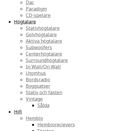
Dac
Paradigm
CD-spelare
Högtalare
Stativhögtalare
Golvhögtalare
Aktiva högtalare
Subwoofers
Centerhögtalare
Surroundhögtalare
In Wall/On Wall
Utomhus
Bordsradio
Byggsatser
Stativ och fästen
Vintage
Sålda
Hifi
Hembio
Hembiorecievers