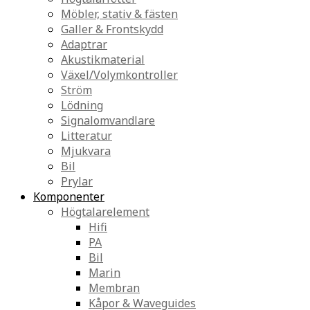
Möbler, stativ & fästen
Galler & Frontskydd
Adaptrar
Akustikmaterial
Växel/Volymkontroller
Ström
Lödning
Signalomvandlare
Litteratur
Mjukvara
Bil
Prylar
Komponenter
Högtalarelement
Hifi
PA
Bil
Marin
Membran
Kåpor & Waveguides