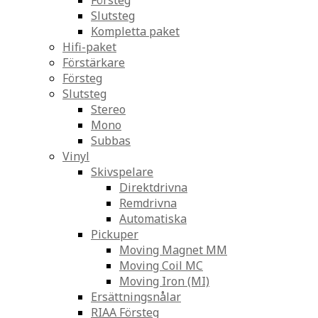
Försteg
Slutsteg
Kompletta paket
Hifi-paket
Förstärkare
Försteg
Slutsteg
Stereo
Mono
Subbas
Vinyl
Skivspelare
Direktdrivna
Remdrivna
Automatiska
Pickuper
Moving Magnet MM
Moving Coil MC
Moving Iron (MI)
Ersättningsnålar
RIAA Försteg