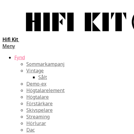
Hifi Kit
Meny
Fynd
Sommarkampanj
Vintage
Sålt
Demo-ex
Högtalarelement
Högtalare
Förstärkare
Skivspelare
Streaming
Hörlurar
Dac