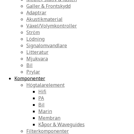
Galler & Frontskydd
Adaptrar
Akustikmaterial
Växel/Volymkontroller
Ström
Lödning
Signalomvandlare
Litteratur
Mjukvara
Bil
Prylar
Komponenter
Högtalarelement
Hifi
PA
Bil
Marin
Membran
Kåpor & Waveguides
Filterkomponenter