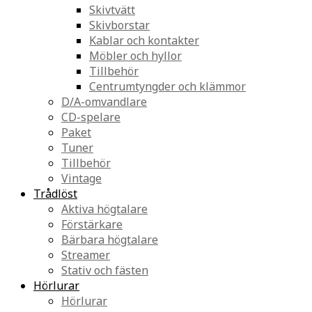
Skivtvätt
Skivborstar
Kablar och kontakter
Möbler och hyllor
Tillbehör
Centrumtyngder och klämmor
D/A-omvandlare
CD-spelare
Paket
Tuner
Tillbehör
Vintage
Trådlöst
Aktiva högtalare
Förstärkare
Bärbara högtalare
Streamer
Stativ och fästen
Hörlurar
Hörlurar