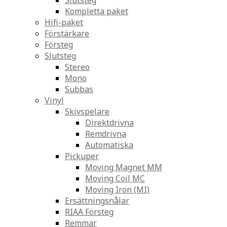
Slutsteg
Kompletta paket
Hifi-paket
Förstärkare
Försteg
Slutsteg
Stereo
Mono
Subbas
Vinyl
Skivspelare
Direktdrivna
Remdrivna
Automatiska
Pickuper
Moving Magnet MM
Moving Coil MC
Moving Iron (MI)
Ersättningsnålar
RIAA Försteg
Remmar