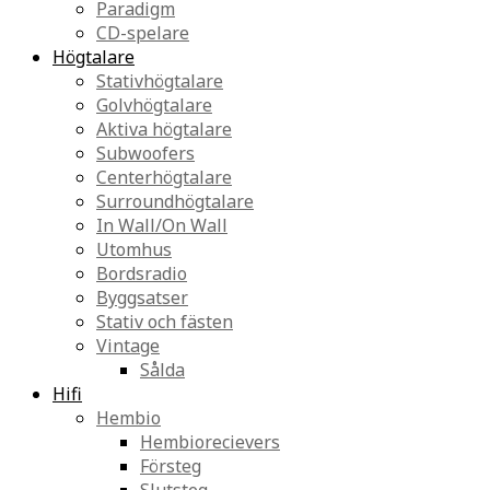
Paradigm
CD-spelare
Högtalare
Stativhögtalare
Golvhögtalare
Aktiva högtalare
Subwoofers
Centerhögtalare
Surroundhögtalare
In Wall/On Wall
Utomhus
Bordsradio
Byggsatser
Stativ och fästen
Vintage
Sålda
Hifi
Hembio
Hembiorecievers
Försteg