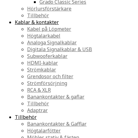
Grado Classic Series
Hörlursförstärkare
Tillbehör
Kablar & kontakter
Kabel på Löpmeter
Högtalarkabel
Analoga Signalkablar
Digitala Signalkablar & USB
Subwooferkablar
HDMI-kablar
Strömkablar
Grendosor och filter
Strömförsörjning
RCA & XLR
Banankontakter & gaflar
Tillbehör
Adaptrar
Tillbehör
Banankontakter & Gafflar
Högtalarfötter
Möbler, stativ & fästen