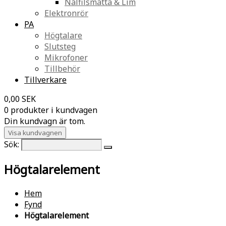
Nålfilsmatta & Lim
Elektronrör
PA
Högtalare
Slutsteg
Mikrofoner
Tillbehör
Tillverkare
0,00 SEK
0 produkter i kundvagen
Din kundvagn är tom.
Visa kundvagnen
Sök:
Högtalarelement
Hem
Fynd
Högtalarelement