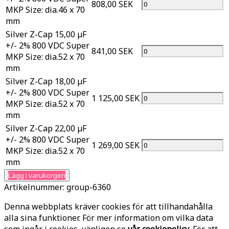
808,00 SEK
MKP Size: dia.46 x 70
mm
Silver Z-Cap 15,00 µF
+/- 2% 800 VDC Super
841,00 SEK
MKP Size: dia.52 x 70
mm
Silver Z-Cap 18,00 µF
+/- 2% 800 VDC Super
1 125,00 SEK
MKP Size: dia.52 x 70
mm
Silver Z-Cap 22,00 µF
+/- 2% 800 VDC Super
1 269,00 SEK
MKP Size: dia.52 x 70
mm
Lägg i varukorgen
Artikelnummer:
group-6360
Denna webbplats kräver cookies för att tillhandahålla
alla sina funktioner. För mer information om vilka data
som ingår i cookies, vänligen se
vår cookiepolicy
. För att