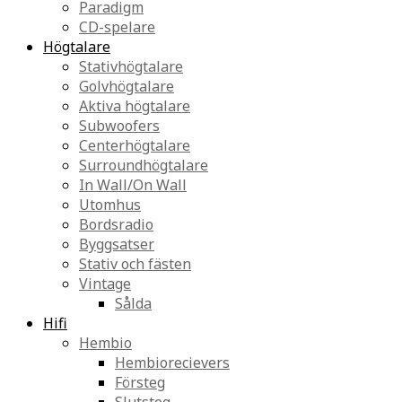
Paradigm
CD-spelare
Högtalare
Stativhögtalare
Golvhögtalare
Aktiva högtalare
Subwoofers
Centerhögtalare
Surroundhögtalare
In Wall/On Wall
Utomhus
Bordsradio
Byggsatser
Stativ och fästen
Vintage
Sålda
Hifi
Hembio
Hembiorecievers
Försteg