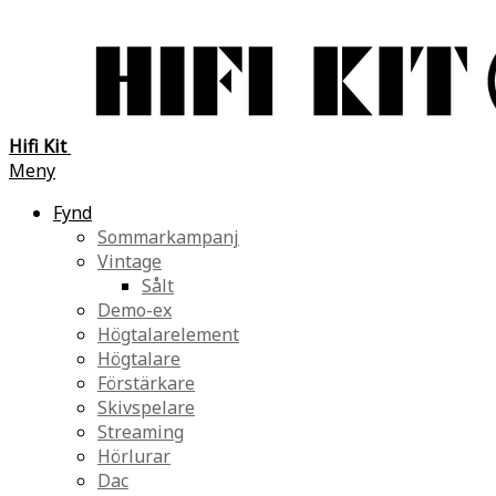
Hifi Kit
Meny
Fynd
Sommarkampanj
Vintage
Sålt
Demo-ex
Högtalarelement
Högtalare
Förstärkare
Skivspelare
Streaming
Hörlurar
Dac