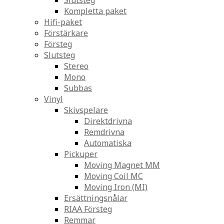
Slutsteg
Kompletta paket
Hifi-paket
Förstärkare
Försteg
Slutsteg
Stereo
Mono
Subbas
Vinyl
Skivspelare
Direktdrivna
Remdrivna
Automatiska
Pickuper
Moving Magnet MM
Moving Coil MC
Moving Iron (MI)
Ersättningsnålar
RIAA Försteg
Remmar