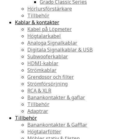
Grado Classic Series
Hörlursförstärkare
Tillbehör
Kablar & kontakter
Kabel på Löpmeter
Högtalarkabel
Analoga Signalkablar
Digitala Signalkablar & USB
Subwooferkablar
HDMI-kablar
Strömkablar
Grendosor och filter
Strömförsörjning
RCA & XLR
Banankontakter & gaflar
Tillbehör
Adaptrar
Tillbehör
Banankontakter & Gafflar
Högtalarfötter
Möbler, stativ & fästen