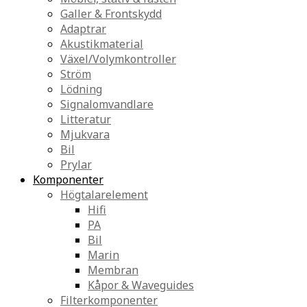
Galler & Frontskydd
Adaptrar
Akustikmaterial
Växel/Volymkontroller
Ström
Lödning
Signalomvandlare
Litteratur
Mjukvara
Bil
Prylar
Komponenter
Högtalarelement
Hifi
PA
Bil
Marin
Membran
Kåpor & Waveguides
Filterkomponenter