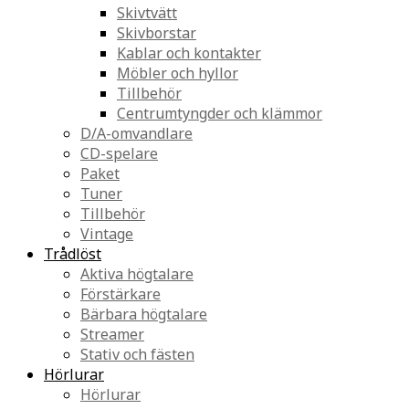
Skivtvätt
Skivborstar
Kablar och kontakter
Möbler och hyllor
Tillbehör
Centrumtyngder och klämmor
D/A-omvandlare
CD-spelare
Paket
Tuner
Tillbehör
Vintage
Trådlöst
Aktiva högtalare
Förstärkare
Bärbara högtalare
Streamer
Stativ och fästen
Hörlurar
Hörlurar