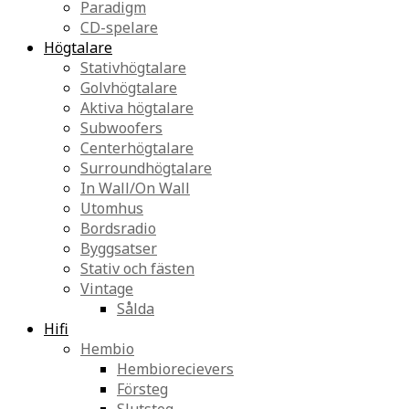
Paradigm
CD-spelare
Högtalare
Stativhögtalare
Golvhögtalare
Aktiva högtalare
Subwoofers
Centerhögtalare
Surroundhögtalare
In Wall/On Wall
Utomhus
Bordsradio
Byggsatser
Stativ och fästen
Vintage
Sålda
Hifi
Hembio
Hembiorecievers
Försteg