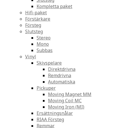
Slutsteg
Kompletta paket
Hifi-paket
Förstärkare
Försteg
Slutsteg
Stereo
Mono
Subbas
Vinyl
Skivspelare
Direktdrivna
Remdrivna
Automatiska
Pickuper
Moving Magnet MM
Moving Coil MC
Moving Iron (MI)
Ersättningsnålar
RIAA Försteg
Remmar