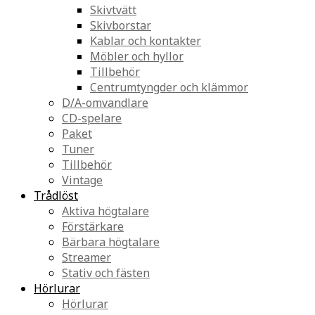
Skivtvätt
Skivborstar
Kablar och kontakter
Möbler och hyllor
Tillbehör
Centrumtyngder och klämmor
D/A-omvandlare
CD-spelare
Paket
Tuner
Tillbehör
Vintage
Trådlöst
Aktiva högtalare
Förstärkare
Bärbara högtalare
Streamer
Stativ och fästen
Hörlurar
Hörlurar