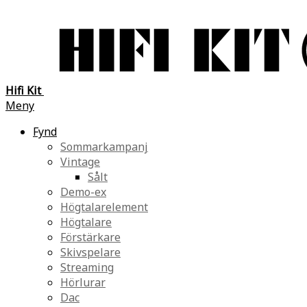
Hifi Kit
Meny
Fynd
Sommarkampanj
Vintage
Sålt
Demo-ex
Högtalarelement
Högtalare
Förstärkare
Skivspelare
Streaming
Hörlurar
Dac