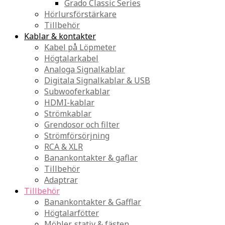
Grado Classic Series
Hörlursförstärkare
Tillbehör
Kablar & kontakter
Kabel på Löpmeter
Högtalarkabel
Analoga Signalkablar
Digitala Signalkablar & USB
Subwooferkablar
HDMI-kablar
Strömkablar
Grendosor och filter
Strömförsörjning
RCA & XLR
Banankontakter & gaflar
Tillbehör
Adaptrar
Tillbehör
Banankontakter & Gafflar
Högtalarfötter
Möbler, stativ & fästen