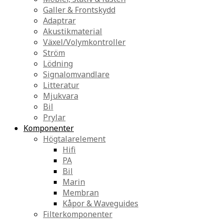
Galler & Frontskydd
Adaptrar
Akustikmaterial
Växel/Volymkontroller
Ström
Lödning
Signalomvandlare
Litteratur
Mjukvara
Bil
Prylar
Komponenter
Högtalarelement
Hifi
PA
Bil
Marin
Membran
Kåpor & Waveguides
Filterkomponenter