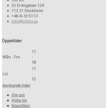
S:t Eriksgatan 124
113 31 Stockholm
+46-8-33 51 51
info@hifikit.se
Öppettider
11
Mån - Fre
-
18
11
Lör
-
15
Avvikande tider
Om oss
Hitta hit
Köpvillkor