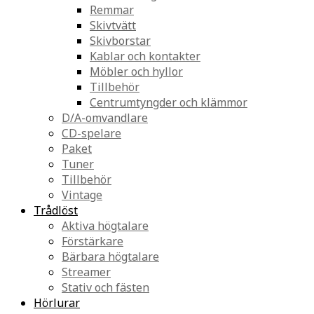
Remmar
Skivtvätt
Skivborstar
Kablar och kontakter
Möbler och hyllor
Tillbehör
Centrumtyngder och klämmor
D/A-omvandlare
CD-spelare
Paket
Tuner
Tillbehör
Vintage
Trådlöst
Aktiva högtalare
Förstärkare
Bärbara högtalare
Streamer
Stativ och fästen
Hörlurar