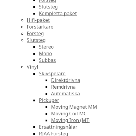
Försteg
Slutsteg
Kompletta paket
Hifi-paket
Förstärkare
Försteg
Slutsteg
Stereo
Mono
Subbas
Vinyl
Skivspelare
Direktdrivna
Remdrivna
Automatiska
Pickuper
Moving Magnet MM
Moving Coil MC
Moving Iron (MI)
Ersättningsnålar
RIAA Försteg