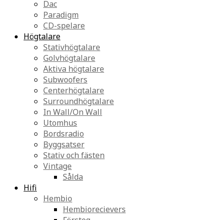
Dac
Paradigm
CD-spelare
Högtalare
Stativhögtalare
Golvhögtalare
Aktiva högtalare
Subwoofers
Centerhögtalare
Surroundhögtalare
In Wall/On Wall
Utomhus
Bordsradio
Byggsatser
Stativ och fästen
Vintage
Sålda
Hifi
Hembio
Hembiorecievers