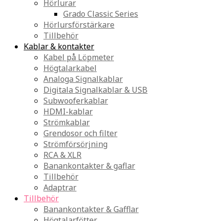
Hörlurar
Grado Classic Series
Hörlursförstärkare
Tillbehör
Kablar & kontakter
Kabel på Löpmeter
Högtalarkabel
Analoga Signalkablar
Digitala Signalkablar & USB
Subwooferkablar
HDMI-kablar
Strömkablar
Grendosor och filter
Strömförsörjning
RCA & XLR
Banankontakter & gaflar
Tillbehör
Adaptrar
Tillbehör
Banankontakter & Gafflar
Högtalarfötter