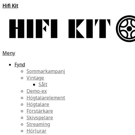
Hifi Kit
Meny
Fynd
Sommarkampanj
Vintage
Sålt
Demo-ex
Högtalarelement
Högtalare
Förstärkare
Skivspelare
Streaming
Hörlurar