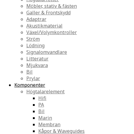
Möbler, stativ & fästen
Galler & Frontskydd
Adaptrar
Akustikmaterial
Växel/Volymkontroller
Ström
Lödning
Signalomvandlare
Litteratur
Mjukvara
Bil
Prylar
Komponenter
Högtalarelement
Hifi
PA
Bil
Marin
Membran
Kåpor & Waveguides