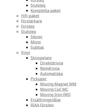
Försteg
Slutsteg
Kompletta paket
Hifi-paket
Förstärkare
Försteg
Slutsteg
Stereo
Mono
Subbas
Vinyl
Skivspelare
Direktdrivna
Remdrivna
Automatiska
Pickuper
Moving Magnet MM
Moving Coil MC
Moving Iron (MI)
Ersättningsnålar
RIAA Försteg