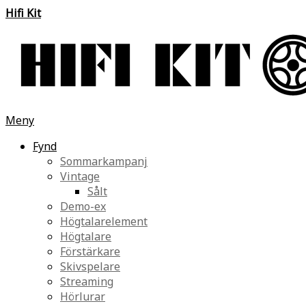
Hifi Kit
Meny
Fynd
Sommarkampanj
Vintage
Sålt
Demo-ex
Högtalarelement
Högtalare
Förstärkare
Skivspelare
Streaming
Hörlurar