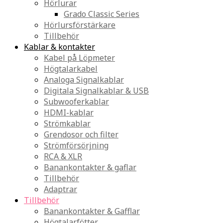
Hörlurar
Grado Classic Series
Hörlursförstärkare
Tillbehör
Kablar & kontakter
Kabel på Löpmeter
Högtalarkabel
Analoga Signalkablar
Digitala Signalkablar & USB
Subwooferkablar
HDMI-kablar
Strömkablar
Grendosor och filter
Strömförsörjning
RCA & XLR
Banankontakter & gaflar
Tillbehör
Adaptrar
Tillbehör
Banankontakter & Gafflar
Högtalarfötter