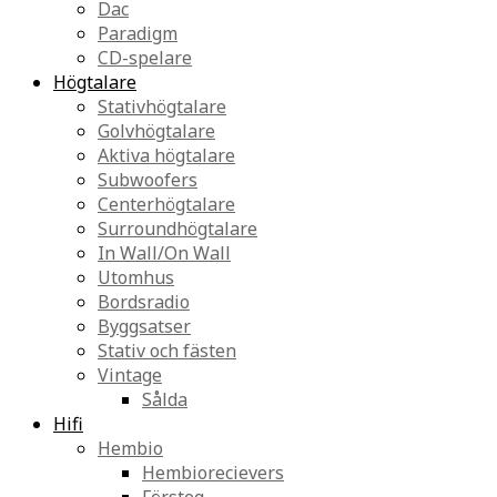
Dac
Paradigm
CD-spelare
Högtalare
Stativhögtalare
Golvhögtalare
Aktiva högtalare
Subwoofers
Centerhögtalare
Surroundhögtalare
In Wall/On Wall
Utomhus
Bordsradio
Byggsatser
Stativ och fästen
Vintage
Sålda
Hifi
Hembio
Hembiorecievers