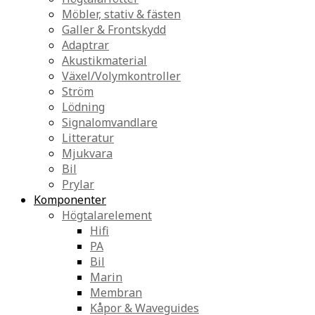
Möbler, stativ & fästen
Galler & Frontskydd
Adaptrar
Akustikmaterial
Växel/Volymkontroller
Ström
Lödning
Signalomvandlare
Litteratur
Mjukvara
Bil
Prylar
Komponenter
Högtalarelement
Hifi
PA
Bil
Marin
Membran
Kåpor & Waveguides