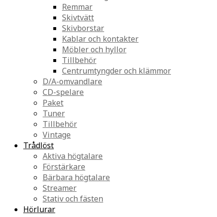
Remmar
Skivtvätt
Skivborstar
Kablar och kontakter
Möbler och hyllor
Tillbehör
Centrumtyngder och klämmor
D/A-omvandlare
CD-spelare
Paket
Tuner
Tillbehör
Vintage
Trådlöst
Aktiva högtalare
Förstärkare
Bärbara högtalare
Streamer
Stativ och fästen
Hörlurar